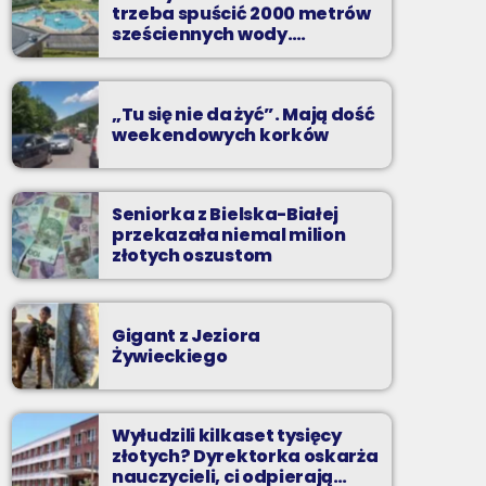
trzeba spuścić 2000 metrów
Zadzwoń do nas, wybierz jedną z dwóch
sześciennych wody.
„Ogromne koszty i ogromna
muzycznych propozycji i pozdrów bliskich na
praca”
żywo w Radiu BIELSKO.
„Tu się nie da żyć”. Mają dość
weekendowych korków
Seniorka z Bielska-Białej
przekazała niemal milion
złotych oszustom
Gigant z Jeziora
Żywieckiego
Wyłudzili kilkaset tysięcy
złotych? Dyrektorka oskarża
nauczycieli, ci odpierają