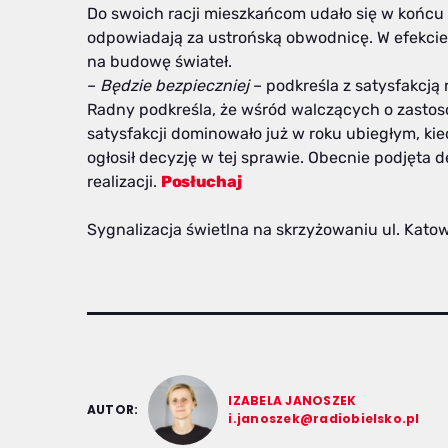
Do swoich racji mieszkańcom udało się w końcu
odpowiadają za ustrońską obwodnicę. W efekcie
na budowę świateł.
–
Będzie bezpieczniej
– podkreśla z satysfakcj
Radny podkreśla, że wśród walczących o zastoso
satysfakcji dominowało już w roku ubiegłym, ki
ogłosił decyzję w tej sprawie. Obecnie podjęta d
realizacji.
Posłuchaj
Sygnalizacja świetlna na skrzyżowaniu ul. Kato
IZABELA JANOSZEK
AUTOR:
i.janoszek@radiobielsko.pl