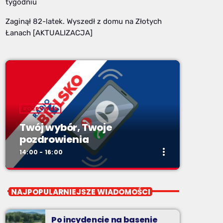
tygodniu
Zaginął 82-latek. Wyszedł z domu na Złotych
Łanach [AKTUALIZACJA]
ROZRYWKA
Twój wybór, Twoje
pozdrowienia
more_vert
14:00 - 16:00
close
Twój wybór, Twoje
NAJPOPULARNIEJSZE WIADOMOŚCI
pozdrowienia
Niedziele od 14 do 16
Po incydencie na basenie