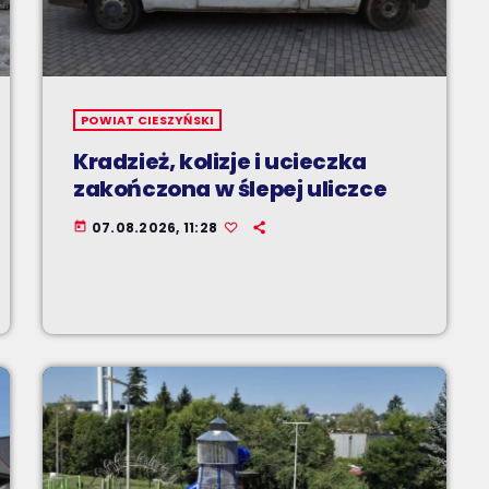
POWIAT CIESZYŃSKI
Kradzież, kolizje i ucieczka
zakończona w ślepej uliczce
07.08.2026, 11:28
today