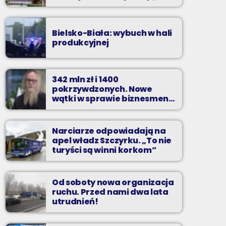
zarzuty
Bielsko-Biała: wybuch w hali
produkcyjnej
342 mln zł i 1400
pokrzywdzonych. Nowe
wątki w sprawie biznesmena
z Bielska-Białej
Narciarze odpowiadają na
apel władz Szczyrku. „To nie
turyści są winni korkom”
Od soboty nowa organizacja
ruchu. Przed nami dwa lata
utrudnień!