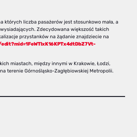
na których liczba pasażerów jest stosunkowo mała, a
i wysiadających. Zdecydowana większość takich
kalizacje przystanków na żądanie znajdziecie na
/edit?mid=1FeWTlxK16KPTx4dtDbZ7Vt-
kich miastach, między innymi w Krakowie, Łodzi,
 na terenie Górnośląsko-Zagłębiowskiej Metropolii.