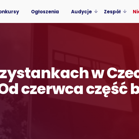
onkursy
Ogłoszenia
Audycje
Zespół
Ni
rzystankach w Cze
 Od czerwca część 