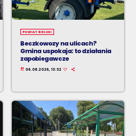
POWIAT BIELSKI
Beczkowozy na ulicach?
Gmina uspokaja: to działania
zapobiegawcze
06.08.2026, 13:32
today