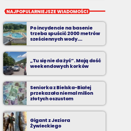
close
Pierwsza Zmiana
NAJPOPULARNIEJSZE WIADOMOŚCI
od poniedziałku do piątku od 5:30
Po incydencie na basenie
Codziennie od poniedziałku do piątku od 5:30
trzeba spuścić 2000 metrów
do 10.
sześciennych wody.
„Ogromne koszty i ogromna
praca”
„Tu się nie da żyć”. Mają dość
weekendowych korków
Seniorka z Bielska-Białej
przekazała niemal milion
złotych oszustom
Gigant z Jeziora
Żywieckiego