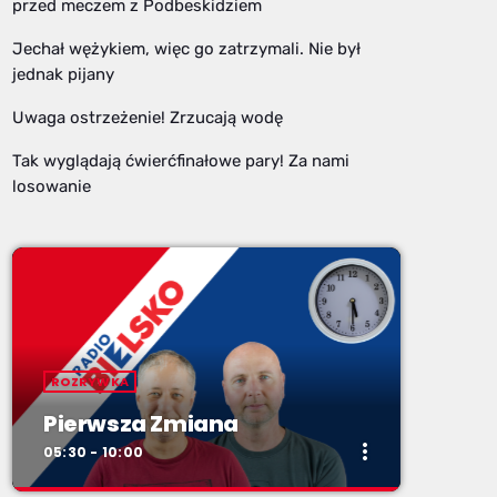
przed meczem z Podbeskidziem
Jechał wężykiem, więc go zatrzymali. Nie był
jednak pijany
Uwaga ostrzeżenie! Zrzucają wodę
Tak wyglądają ćwierćfinałowe pary! Za nami
losowanie
ROZRYWKA
Pierwsza Zmiana
more_vert
05:30 - 10:00