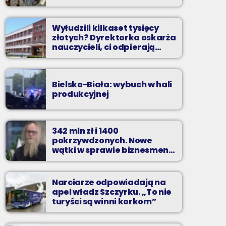
Wyłudzili kilkaset tysięcy
złotych? Dyrektorka oskarża
nauczycieli, ci odpierają
zarzuty
Bielsko-Biała: wybuch w hali
produkcyjnej
342 mln zł i 1400
pokrzywdzonych. Nowe
wątki w sprawie biznesmena
z Bielska-Białej
Narciarze odpowiadają na
apel władz Szczyrku. „To nie
turyści są winni korkom”