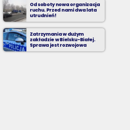
Od soboty nowa organizacja
ruchu. Przed nami dwa lata
utrudnień!
Zatrzymania w dużym
zakładzie w Bielsku-Białej.
Sprawa jest rozwojowa