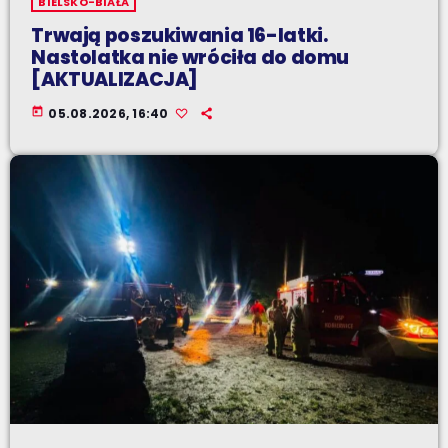
BIELSKO-BIAŁA
Trwają poszukiwania 16-latki.
Nastolatka nie wróciła do domu
[AKTUALIZACJA]
today
05.08.2026, 16:40