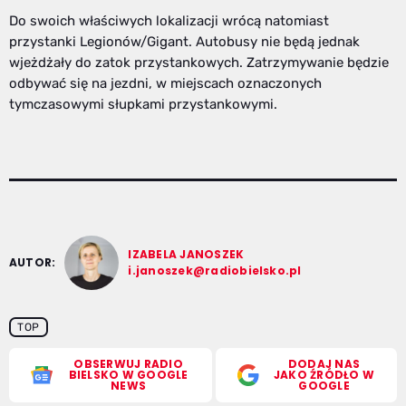
Do swoich właściwych lokalizacji wrócą natomiast
przystanki Legionów/Gigant. Autobusy nie będą jednak
wjeżdżały do zatok przystankowych. Zatrzymywanie będzie
odbywać się na jezdni, w miejscach oznaczonych
tymczasowymi słupkami przystankowymi.
IZABELA JANOSZEK
AUTOR:
i.janoszek@radiobielsko.pl
TOP
OBSERWUJ RADIO
DODAJ NAS
BIELSKO W GOOGLE
JAKO ŹRÓDŁO W
NEWS
GOOGLE