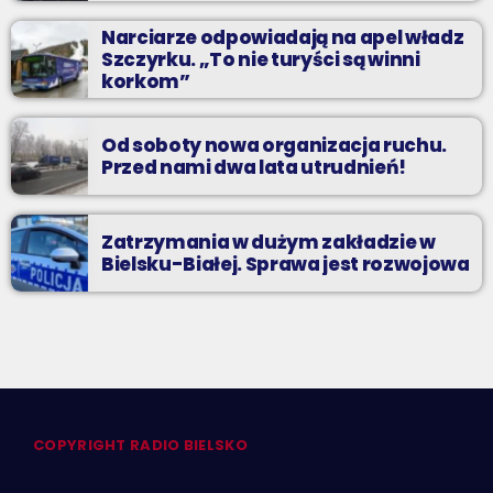
Narciarze odpowiadają na apel władz
Szczyrku. „To nie turyści są winni
korkom”
Od soboty nowa organizacja ruchu.
Przed nami dwa lata utrudnień!
Zatrzymania w dużym zakładzie w
Bielsku-Białej. Sprawa jest rozwojowa
COPYRIGHT RADIO BIELSKO