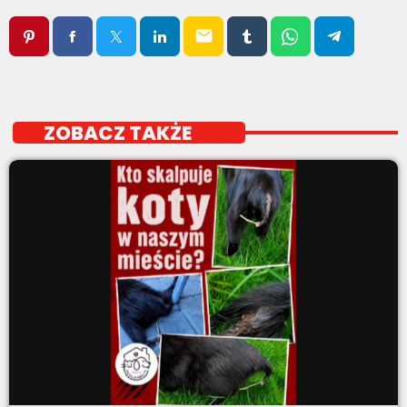
email
ZOBACZ TAKŻE