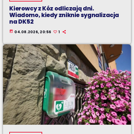
Kierowcy z Kóz odliczają dni.
Wiadomo, kiedy zniknie sygnalizacja
na DK52
today
04.08.2026, 20:56
1