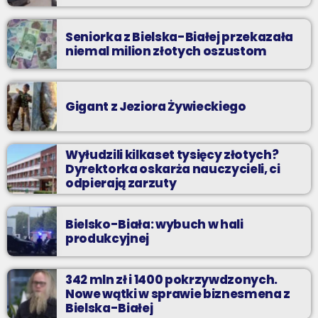
Seniorka z Bielska-Białej przekazała
niemal milion złotych oszustom
Gigant z Jeziora Żywieckiego
Wyłudzili kilkaset tysięcy złotych?
Dyrektorka oskarża nauczycieli, ci
odpierają zarzuty
Bielsko-Biała: wybuch w hali
produkcyjnej
342 mln zł i 1400 pokrzywdzonych.
Nowe wątki w sprawie biznesmena z
Bielska-Białej