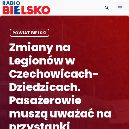
search
menu
POWIAT BIELSKI
Zmiany na
Legionów w
Czechowicach-
Dziedzicach.
Pasażerowie
muszą uważać na
przystanki