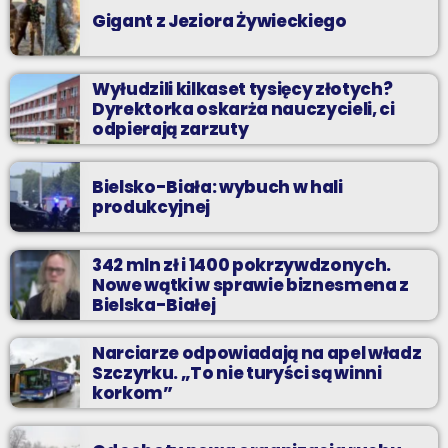
Gigant z Jeziora Żywieckiego
Wyłudzili kilkaset tysięcy złotych?
Dyrektorka oskarża nauczycieli, ci
odpierają zarzuty
Bielsko-Biała: wybuch w hali
produkcyjnej
342 mln zł i 1400 pokrzywdzonych.
Nowe wątki w sprawie biznesmena z
Bielska-Białej
Narciarze odpowiadają na apel władz
Szczyrku. „To nie turyści są winni
korkom”