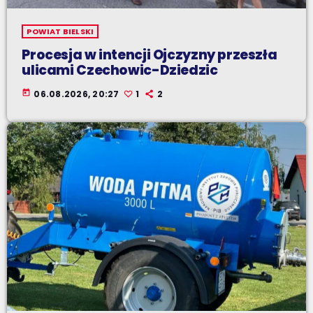
POWIAT BIELSKI
Procesja w intencji Ojczyzny przeszła
ulicami Czechowic-Dziedzic
today
06.08.2026, 20:27
1
2