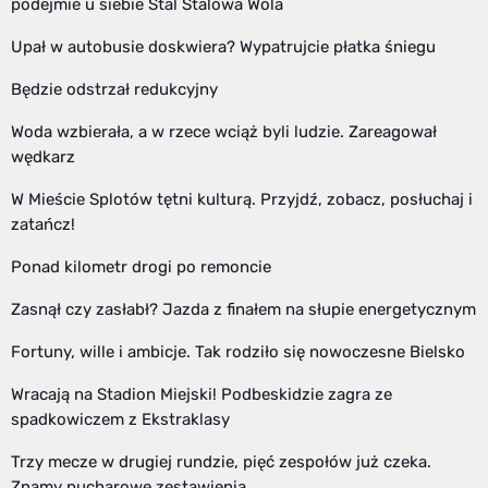
podejmie u siebie Stal Stalowa Wola
Upał w autobusie doskwiera? Wypatrujcie płatka śniegu
Będzie odstrzał redukcyjny
Woda wzbierała, a w rzece wciąż byli ludzie. Zareagował
wędkarz
W Mieście Splotów tętni kulturą. Przyjdź, zobacz, posłuchaj i
zatańcz!
Ponad kilometr drogi po remoncie
Zasnął czy zasłabł? Jazda z finałem na słupie energetycznym
Fortuny, wille i ambicje. Tak rodziło się nowoczesne Bielsko
Wracają na Stadion Miejski! Podbeskidzie zagra ze
spadkowiczem z Ekstraklasy
Trzy mecze w drugiej rundzie, pięć zespołów już czeka.
Znamy pucharowe zestawienia