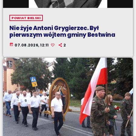
POWIAT BIELSKI
Nie żyje Antoni Grygierzec. Był
pierwszym wójtem gminy Bestwina
today
07.08.2026, 12:11
2