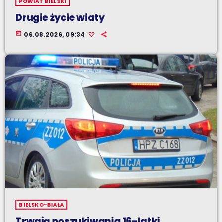
POWIAT BIELSKI
Drugie życie wiaty
today
06.08.2026, 09:34
BIELSKO-BIAŁA
Trwają poszukiwania 16-latki.