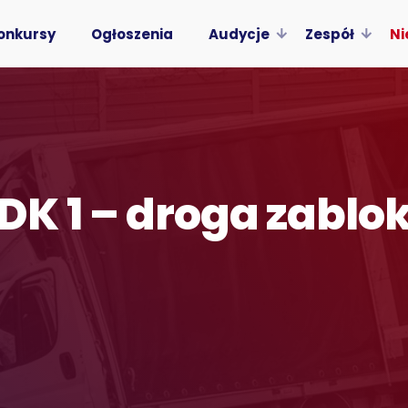
onkursy
Ogłoszenia
Audycje
Zespół
Ni
DK 1 – droga zabl