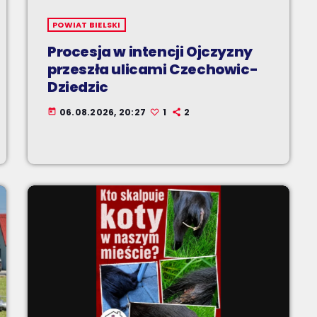
POWIAT BIELSKI
Procesja w intencji Ojczyzny
przeszła ulicami Czechowic-
Dziedzic
06.08.2026, 20:27
1
2
today