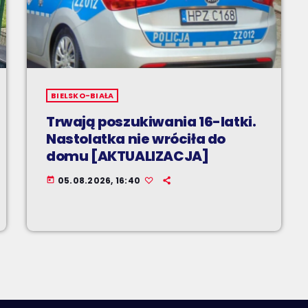
BIELSKO-BIAŁA
Trwają poszukiwania 16-latki.
Nastolatka nie wróciła do
domu [AKTUALIZACJA]
05.08.2026, 16:40
today