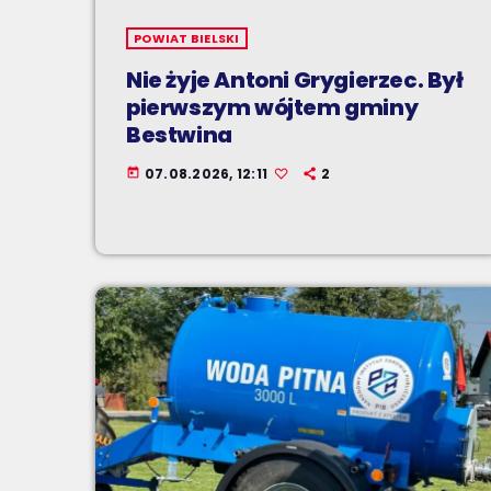
POWIAT BIELSKI
Nie żyje Antoni Grygierzec. Był
pierwszym wójtem gminy
Bestwina
07.08.2026, 12:11
2
today