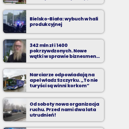
zarzuty
Bielsko-Biała: wybuch w hali
produkcyjnej
342 mln zł i 1400
pokrzywdzonych. Nowe
wątki w sprawie biznesmena
z Bielska-Białej
Narciarze odpowiadają na
apel władz Szczyrku. „To nie
turyści są winni korkom”
Od soboty nowa organizacja
ruchu. Przed nami dwa lata
utrudnień!