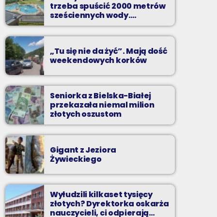
trzeba spuścić 2000 metrów
Zadzwoń do nas, wybierz jedną z dwóch
sześciennych wody.
„Ogromne koszty i ogromna
muzycznych propozycji i pozdrów bliskich na
praca”
żywo w Radiu BIELSKO.
„Tu się nie da żyć”. Mają dość
weekendowych korków
Seniorka z Bielska-Białej
przekazała niemal milion
złotych oszustom
Gigant z Jeziora
Żywieckiego
Wyłudzili kilkaset tysięcy
złotych? Dyrektorka oskarża
nauczycieli, ci odpierają