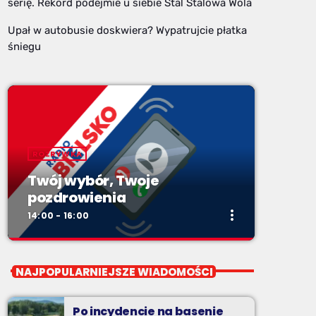
serię. Rekord podejmie u siebie Stal Stalowa Wola
Upał w autobusie doskwiera? Wypatrujcie płatka
śniegu
ROZRYWKA
Twój wybór, Twoje
pozdrowienia
more_vert
14:00 - 16:00
close
Twój wybór, Twoje
NAJPOPULARNIEJSZE WIADOMOŚCI
pozdrowienia
Niedziele od 14 do 16
Po incydencie na basenie