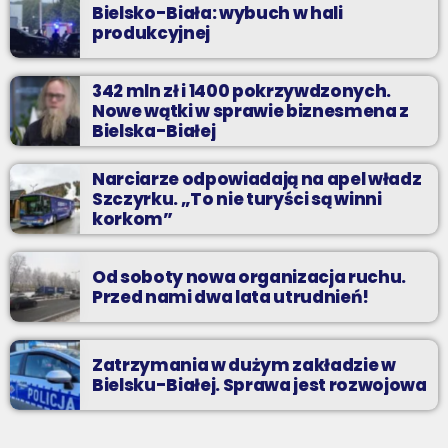
Bielsko-Biała: wybuch w hali
produkcyjnej
342 mln zł i 1400 pokrzywdzonych.
Nowe wątki w sprawie biznesmena z
Bielska-Białej
Narciarze odpowiadają na apel władz
Szczyrku. „To nie turyści są winni
korkom”
Od soboty nowa organizacja ruchu.
Przed nami dwa lata utrudnień!
Zatrzymania w dużym zakładzie w
Bielsku-Białej. Sprawa jest rozwojowa