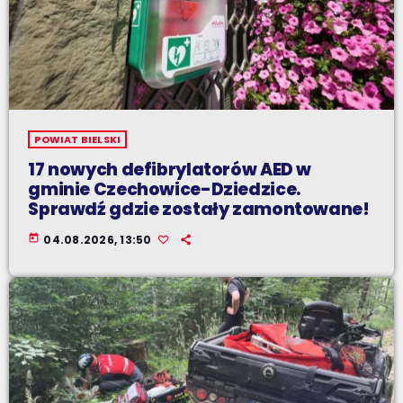
POWIAT BIELSKI
17 nowych defibrylatorów AED w
gminie Czechowice-Dziedzice.
Sprawdź gdzie zostały zamontowane!
today
04.08.2026, 13:50