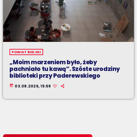
POWIAT BIELSKI
„Moim marzeniem było, żeby
pachniało tu kawą”. Szóste urodziny
biblioteki przy Paderewskiego
today
03.08.2026, 15:59