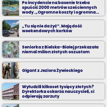
Po incydencie na basenie trzeba
spuścić 2000 metrów sześciennych
wody. „Ogromne koszty i ogromna
praca”
„Tu się nie da żyć”. Mają dość
weekendowych korków
Seniorka z Bielska-Białej przekazała
niemal milion złotych oszustom
Gigant z Jeziora Żywieckiego
Wyłudzili kilkaset tysięcy złotych?
Dyrektorka oskarża nauczycieli, ci
odpierają zarzuty