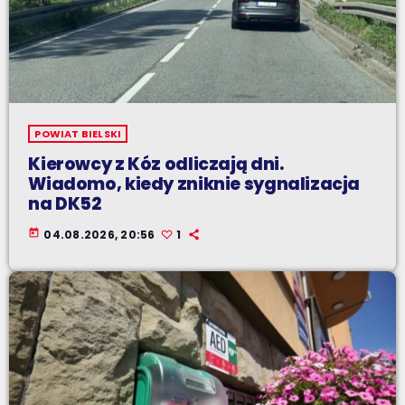
POWIAT BIELSKI
Kierowcy z Kóz odliczają dni.
Wiadomo, kiedy zniknie sygnalizacja
na DK52
today
04.08.2026, 20:56
1