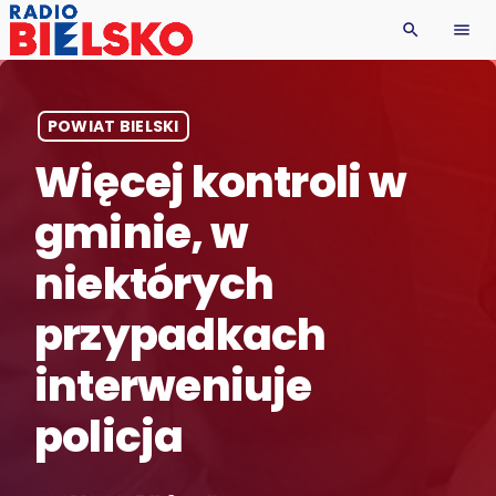
search
menu
POWIAT BIELSKI
Więcej kontroli w
gminie, w
niektórych
przypadkach
interweniuje
policja