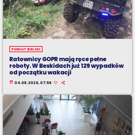
POWIAT BIELSKI
Ratownicy GOPR mają ręce pełne
roboty. W Beskidach już 129 wypadków
od początku wakacji
today
04.08.2026, 07:56