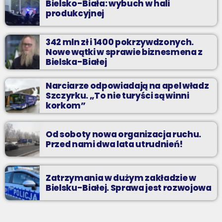
Bielsko-Biała: wybuch w hali
produkcyjnej
342 mln zł i 1400 pokrzywdzonych.
Nowe wątki w sprawie biznesmena z
Bielska-Białej
Narciarze odpowiadają na apel władz
Szczyrku. „To nie turyści są winni
korkom”
Od soboty nowa organizacja ruchu.
Przed nami dwa lata utrudnień!
Zatrzymania w dużym zakładzie w
Bielsku-Białej. Sprawa jest rozwojowa