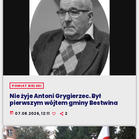
POWIAT BIELSKI
Nie żyje Antoni Grygierzec. Był
pierwszym wójtem gminy Bestwina
today
07.08.2026, 12:11
2