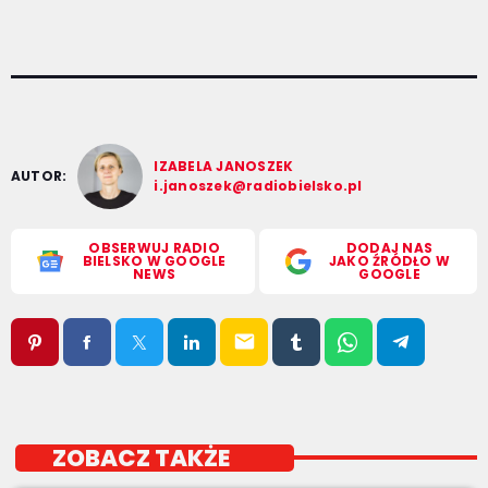
IZABELA JANOSZEK
AUTOR:
i.janoszek@radiobielsko.pl
OBSERWUJ RADIO
DODAJ NAS
BIELSKO W GOOGLE
JAKO ŹRÓDŁO W
NEWS
GOOGLE
email
ZOBACZ TAKŻE