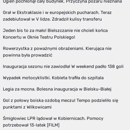
Ogień pochłonął cały budynek. Przyczyna pożaru nieznana
Grał w Ekstraklasie i w europejskich pucharach. Teraz
zadebiutował w V lidze. Zdradził kulisy transferu
Jeden bis to za mało! Bielszczanie nie chcieli końca
Koncertu w Oknie Teatru Polskiego!
Rowerzystka z poważnymi obrażeniami. Kierująca nie
powinna była prowadzić
Inauguracja sezonu nie zawiodła! W weekend padło 138 goli
Wypadek motocyklistki. Kobieta trafiła do szpitala
Legia za mocna. Bolesna inauguracja w Bielsku-Białej
Gol z połowy boiska ozdobą meczu! Tempo podzieliło się
punktami z Wilkowicami
Śmigłowiec LPR lądował w Kobiernicach. Pomocy
potrzebował 13-latek [FILM]