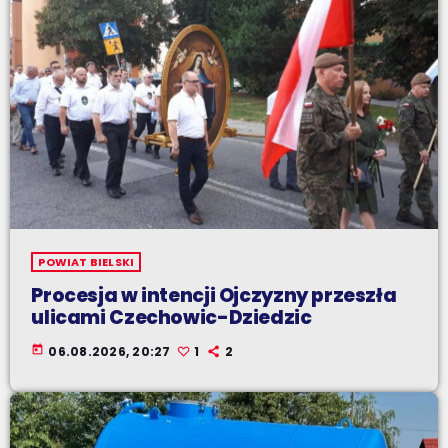
POWIAT BIELSKI
Procesja w intencji Ojczyzny przeszła
ulicami Czechowic-Dziedzic
today
06.08.2026, 20:27
1
2