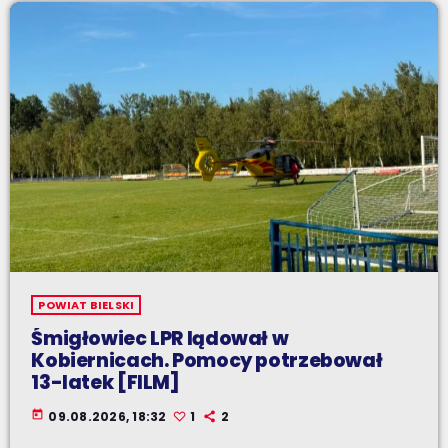
POWIAT BIELSKI
Śmigłowiec LPR lądował w
Kobiernicach. Pomocy potrzebował
13-latek [FILM]
today
09.08.2026, 18:32
1
2