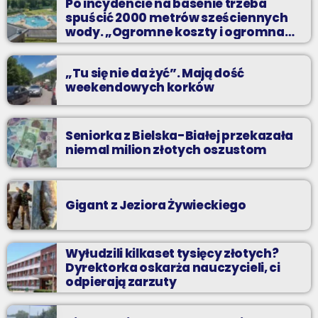
Po incydencie na basenie trzeba
spuścić 2000 metrów sześciennych
wody. „Ogromne koszty i ogromna
praca”
„Tu się nie da żyć”. Mają dość
weekendowych korków
Seniorka z Bielska-Białej przekazała
niemal milion złotych oszustom
Gigant z Jeziora Żywieckiego
Wyłudzili kilkaset tysięcy złotych?
Dyrektorka oskarża nauczycieli, ci
odpierają zarzuty