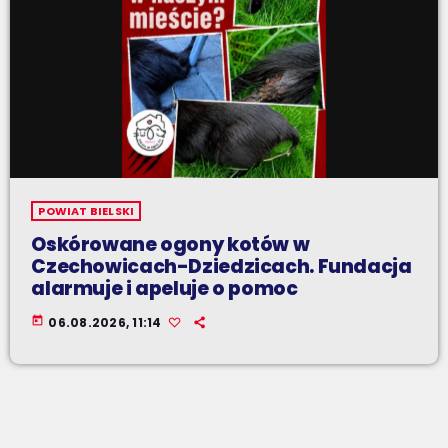
POWIAT BIELSKI
Oskórowane ogony kotów w
Czechowicach-Dziedzicach. Fundacja
alarmuje i apeluje o pomoc
today
06.08.2026, 11:14