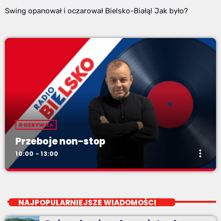
Swing opanował i oczarował Bielsko-Białą! Jak było?
ROZRYWKA
Przeboje non-stop
more_vert
10:00 - 13:00
Przeboje non-stop
close
Najlepsze pasmo towarzyszące na Podbeskidziu! Konkursy,
NAJPOPULARNIEJSZE WIADOMOŚCI
akcje radiowe, rozmowy i oczywiście - starannie
wyselekcjonowane przeboje non-stop!