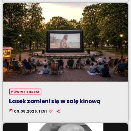
POWIAT BIELSKI
Lasek zamieni się w salę kinową
today
09.08.2026, 11:51