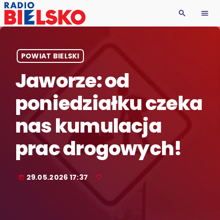
search
menu
POWIAT BIELSKI
Jaworze: od
poniedziałku czeka
nas kumulacja
prac drogowych!
29.05.2026 17:37
today