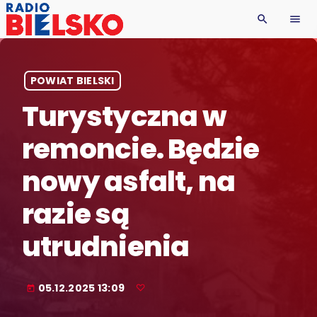
search
menu
POWIAT BIELSKI
Turystyczna w
remoncie. Będzie
nowy asfalt, na
razie są
utrudnienia
05.12.2025 13:09
today