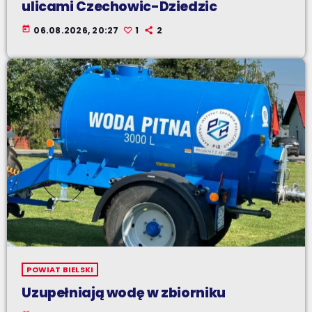
ulicami Czechowic-Dziedzic
today
06.08.2026, 20:27
1
2
POWIAT BIELSKI
Uzupełniają wodę w zbiorniku