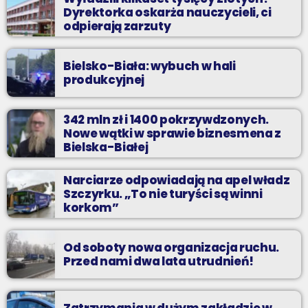
Dyrektorka oskarża nauczycieli, ci
odpierają zarzuty
Bielsko-Biała: wybuch w hali
produkcyjnej
342 mln zł i 1400 pokrzywdzonych.
Nowe wątki w sprawie biznesmena z
Bielska-Białej
Narciarze odpowiadają na apel władz
Szczyrku. „To nie turyści są winni
korkom”
Od soboty nowa organizacja ruchu.
Przed nami dwa lata utrudnień!
Zatrzymania w dużym zakładzie w