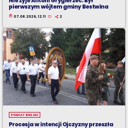
Nie żyje Antoni Grygierzec. Był
pierwszym wójtem gminy Bestwina
today
07.08.2026, 12:11
2
POWIAT BIELSKI
Procesja w intencji Ojczyzny przeszła