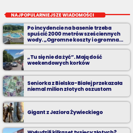
Radio BIELSKO In The Mix
close
piątki od 20 do północy
NAJPOPULARNIEJSZE WIADOMOŚCI
Kilkadziesiąt minut energetycznych beatów.
Po incydencie na basenie trzeba
spuścić 2000 metrów sześciennych
wody. „Ogromne koszty i ogromna
praca”
„Tu się nie da żyć”. Mają dość
weekendowych korków
Seniorka z Bielska-Białej przekazała
niemal milion złotych oszustom
Gigant z Jeziora Żywieckiego
Wyłudzili kilkaset tysięcy złotych?