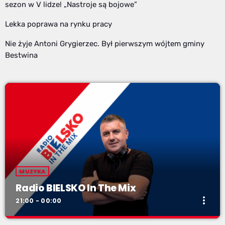
sezon w V lidze! „Nastroje są bojowe”
Lekka poprawa na rynku pracy
Nie żyje Antoni Grygierzec. Był pierwszym wójtem gminy
Bestwina
MUZYKA
Radio BIELSKO In The Mix
more_vert
21:00 - 00:00