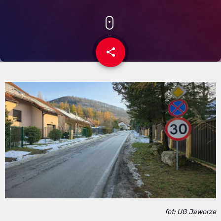
share
email
fot: UG Jaworze