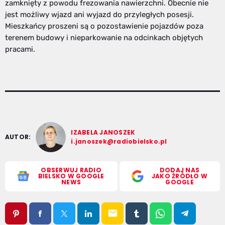
zamknięty z powodu frezowania nawierzchni. Obecnie nie
jest możliwy wjazd ani wyjazd do przyległych posesji.
Mieszkańcy proszeni są o pozostawienie pojazdów poza
terenem budowy i nieparkowanie na odcinkach objętych
pracami.
IZABELA JANOSZEK
AUTOR:
i.janoszek@radiobielsko.pl
OBSERWUJ RADIO
DODAJ NAS
BIELSKO W GOOGLE
JAKO ŹRÓDŁO W
NEWS
GOOGLE
email