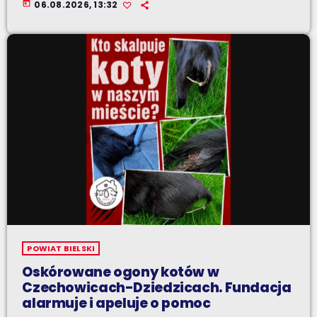
today
06.08.2026, 13:32
POWIAT BIELSKI
Oskórowane ogony kotów w
Czechowicach-Dziedzicach. Fundacja
alarmuje i apeluje o pomoc