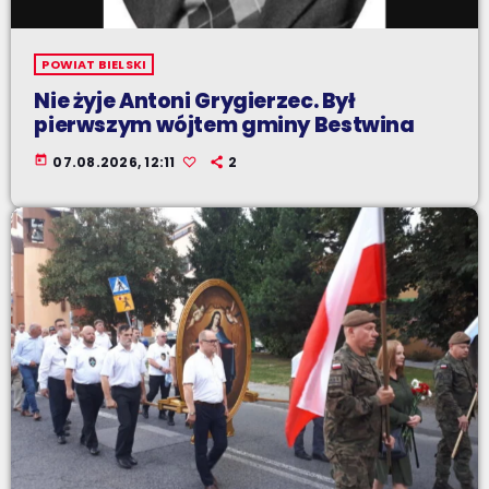
POWIAT BIELSKI
Nie żyje Antoni Grygierzec. Był
pierwszym wójtem gminy Bestwina
today
07.08.2026, 12:11
2