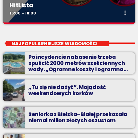
HitLista
more_vert
16:00 - 18:00
HitLista
close
Dwadzieścia najpopularniejszych nagrań na Podbeskidziu. A
NAJPOPULARNIEJSZE WIADOMOŚCI
które są najpopularniejsze? Możesz zdecydować sam!
Po incydencie na basenie trzeba
spuścić 2000 metrów sześciennych
wody. „Ogromne koszty i ogromna
praca”
„Tu się nie da żyć”. Mają dość
weekendowych korków
Seniorka z Bielska-Białej przekazała
niemal milion złotych oszustom