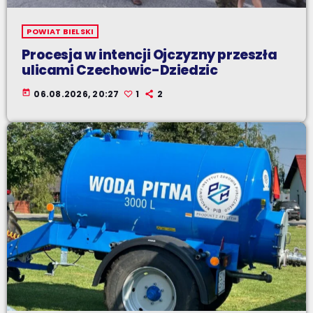
POWIAT BIELSKI
Procesja w intencji Ojczyzny przeszła
ulicami Czechowic-Dziedzic
today
06.08.2026, 20:27
1
2