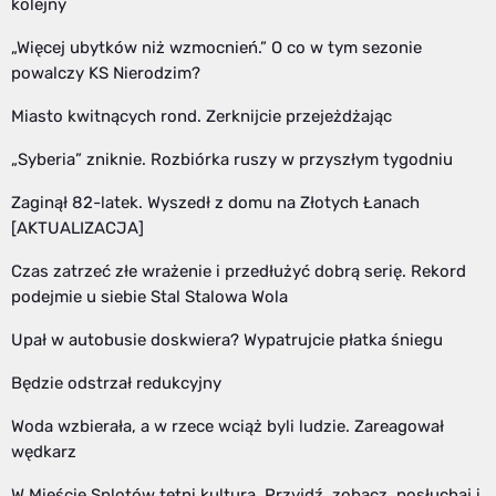
kolejny
„Więcej ubytków niż wzmocnień.” O co w tym sezonie
powalczy KS Nierodzim?
Miasto kwitnących rond. Zerknijcie przejeżdżając
„Syberia” zniknie. Rozbiórka ruszy w przyszłym tygodniu
Zaginął 82-latek. Wyszedł z domu na Złotych Łanach
[AKTUALIZACJA]
Czas zatrzeć złe wrażenie i przedłużyć dobrą serię. Rekord
podejmie u siebie Stal Stalowa Wola
Upał w autobusie doskwiera? Wypatrujcie płatka śniegu
Będzie odstrzał redukcyjny
Woda wzbierała, a w rzece wciąż byli ludzie. Zareagował
wędkarz
W Mieście Splotów tętni kulturą. Przyjdź, zobacz, posłuchaj i