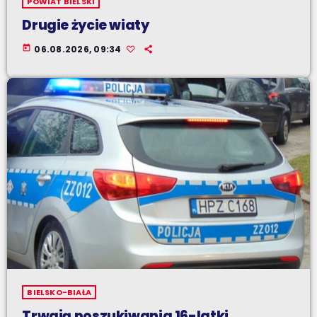
POWIAT BIELSKI
Drugie życie wiaty
today
06.08.2026, 09:34
BIELSKO-BIAŁA
Trwają poszukiwania 16-latki.