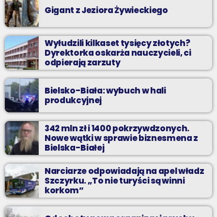
Gigant z Jeziora Żywieckiego
Wyłudzili kilkaset tysięcy złotych?
Dyrektorka oskarża nauczycieli, ci
odpierają zarzuty
Bielsko-Biała: wybuch w hali
produkcyjnej
342 mln zł i 1400 pokrzywdzonych.
Nowe wątki w sprawie biznesmena z
Bielska-Białej
Narciarze odpowiadają na apel władz
Szczyrku. „To nie turyści są winni
korkom”