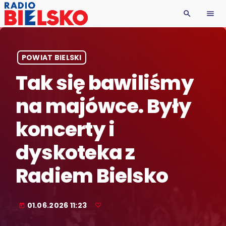
search
menu
POWIAT BIELSKI
Tak się bawiliśmy
na majówce. Były
koncerty i
dyskoteka z
Radiem Bielsko
01.06.2026 11:23
today