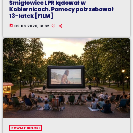
Śmigłowiec LPR lądował w
Kobiernicach. Pomocy potrzebował
13-latek [FILM]
today
09.08.2026, 18:32
POWIAT BIELSKI