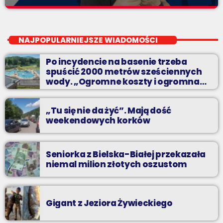
Mega World Dance
close
Zaprasza Sławek "Rybka" Rybczyński
NAJPOPULARNIEJSZE WIADOMOŚCI
Ponadczasowa lista tanecznych hitów z kręgu muzyki euro
Po incydencie na basenie trzeba
dance. Największe z największych - hity wszech czasów w
spuścić 2000 metrów sześciennych
Twoim ulubionym radiu.
wody. „Ogromne koszty i ogromna
praca”
„Tu się nie da żyć”. Mają dość
weekendowych korków
Seniorka z Bielska-Białej przekazała
niemal milion złotych oszustom
Gigant z Jeziora Żywieckiego