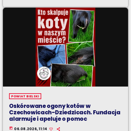
POWIAT BIELSKI
Oskórowane ogony kotów w
Czechowicach-Dziedzicach. Fundacja
alarmuje i apeluje o pomoc
today
06.08.2026, 11:14