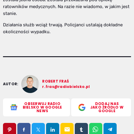
ratowników medycznych. Na razie nie wiadomo, w jakim jest
stanie.
Działania służb wciąż trwają. Policjanci ustalają dokładne
okoliczności wypadku.
ROBERT FRAŚ
AUTOR:
r.fras@radiobielsko.pl
OBSERWUJ RADIO
DODAJ NAS
BIELSKO W GOOGLE
JAKO ŹRÓDŁO W
NEWS
GOOGLE
email