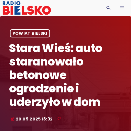
search
menu
POWIAT BIELSKI
Stara Wieś: auto
staranowało
betonowe
ogrodzenie i
uderzyło w dom
20.09.2025 18:32
today