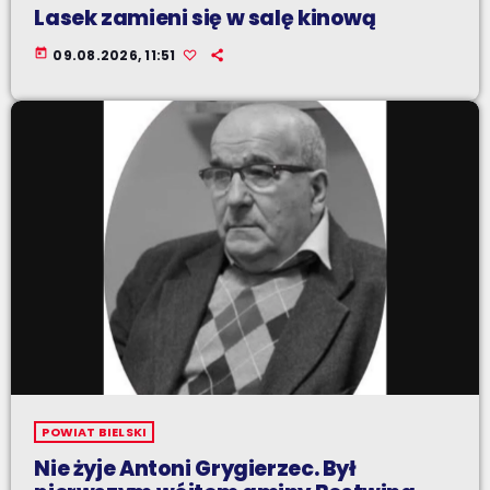
Lasek zamieni się w salę kinową
today
09.08.2026, 11:51
POWIAT BIELSKI
Nie żyje Antoni Grygierzec. Był