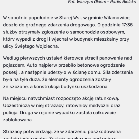
Fot. Waszym Okiem - Radio Bielsko
W sobotnie popołudnie w Starej Wsi, w gminie Wilamowice,
doszło do groźnego zdarzenia drogowego. O godzinie 17:35
służby otrzymały zgłoszenie o samochodzie osobowym,
który wypadł z drogi i wjechał w budynek mieszkalny przy
ulicy Świętego Wojciecha.
Według pierwszych ustaleń kierowca stracił panowanie nad
pojazdem. Auto najpierw przebiło betonowe ogrodzenie
posesji, a następnie uderzyło w ścianę domu. Siła zderzenia
była na tyle duża, że elementy ogrodzenia zostały
zniszczone, a konstrukcja budynku uszkodzona.
Na miejscu natychmiast rozpoczęto akcję ratunkową.
Uczestniczą w niej strażacy, ratownicy medyczni oraz
policja. Droga w rejonie wypadku została całkowicie
zablokowana.
Strażacy potwierdzają, że w zdarzeniu poszkodowana
została jedna osoba. Została przekazana pod opiekę