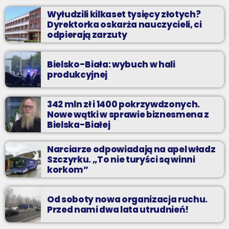
Wyłudzili kilkaset tysięcy złotych?
Dyrektorka oskarża nauczycieli, ci
odpierają zarzuty
Bielsko-Biała: wybuch w hali
produkcyjnej
342 mln zł i 1400 pokrzywdzonych.
Nowe wątki w sprawie biznesmena z
Bielska-Białej
Narciarze odpowiadają na apel władz
Szczyrku. „To nie turyści są winni
korkom”
Od soboty nowa organizacja ruchu.
Przed nami dwa lata utrudnień!