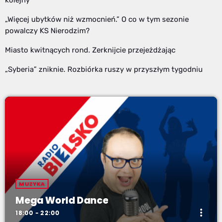
kolejny
„Więcej ubytków niż wzmocnień.” O co w tym sezonie
powalczy KS Nierodzim?
Miasto kwitnących rond. Zerknijcie przejeżdżając
„Syberia” zniknie. Rozbiórka ruszy w przyszłym tygodniu
MUZYKA
Mega World Dance
more_vert
18:00 - 22:00