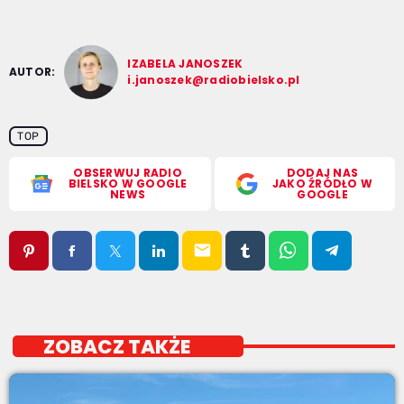
IZABELA JANOSZEK
AUTOR:
i.janoszek@radiobielsko.pl
TOP
OBSERWUJ RADIO
DODAJ NAS
BIELSKO W GOOGLE
JAKO ŹRÓDŁO W
NEWS
GOOGLE
email
ZOBACZ TAKŻE