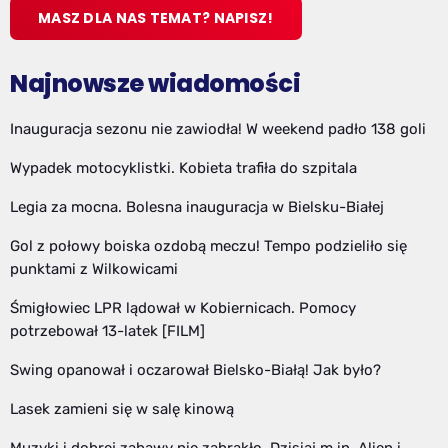
MASZ DLA NAS TEMAT? NAPISZ!
Najnowsze wiadomości
Inauguracja sezonu nie zawiodła! W weekend padło 138 goli
Wypadek motocyklistki. Kobieta trafiła do szpitala
Legia za mocna. Bolesna inauguracja w Bielsku-Białej
Gol z połowy boiska ozdobą meczu! Tempo podzieliło się
punktami z Wilkowicami
Śmigłowiec LPR lądował w Kobiernicach. Pomocy
potrzebował 13-latek [FILM]
Swing opanował i oczarował Bielsko-Białą! Jak było?
Lasek zamieni się w salę kinową
Muzyki i dobrej zabawy nie zabrakło. Dzisiaj m.in. Alien i