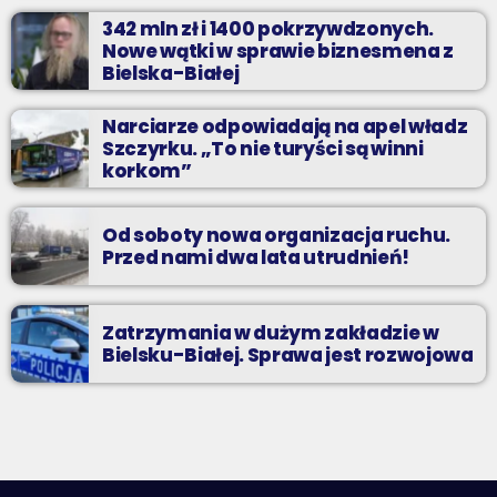
342 mln zł i 1400 pokrzywdzonych.
Nowe wątki w sprawie biznesmena z
Bielska-Białej
Narciarze odpowiadają na apel władz
Szczyrku. „To nie turyści są winni
korkom”
Od soboty nowa organizacja ruchu.
Przed nami dwa lata utrudnień!
Zatrzymania w dużym zakładzie w
Bielsku-Białej. Sprawa jest rozwojowa