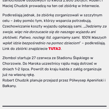
samochodów osobowych to kwota 2.800 złotych. Robert i
Maciej Chudzik prowadzą na ten cel zbiórkę w Internecie.
Podkreślają jednak, że zbiórkę zorganizowali w szczytnym
celu – żeby pomóc tym, którzy wsparcia potrzebują.
Czechowiczanie koszty wyjazdu opłacają sami. „
Jedziemy za
swoje, więc nie dorzucacie się do naszego wyjazdu ani
złotówki. Paliwo, noclegi itd. ogarniamy sami. 100% Waszych
wpłat idzie bezpośrednio na pomoc dzieciom
” – podkreślają.
Link do zbiórki znajdziecie
TUTAJ
.
Złombol startuje 27 czerwca ze Stadionu Śląskiego w
Chorzowie. Do Maroka uczestnicy rajdu mają dotrzeć w
dniach 1-2 lipca. Powrót do kraju każda z załóg organizuje
już na własną rękę.
Robert Chudzik planuje przejazd przez Półwysep Apeniński i
Bałkany.