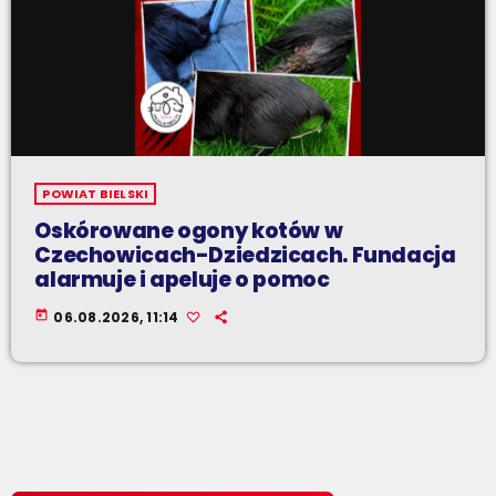
POWIAT BIELSKI
Oskórowane ogony kotów w
Czechowicach-Dziedzicach. Fundacja
alarmuje i apeluje o pomoc
today
06.08.2026, 11:14