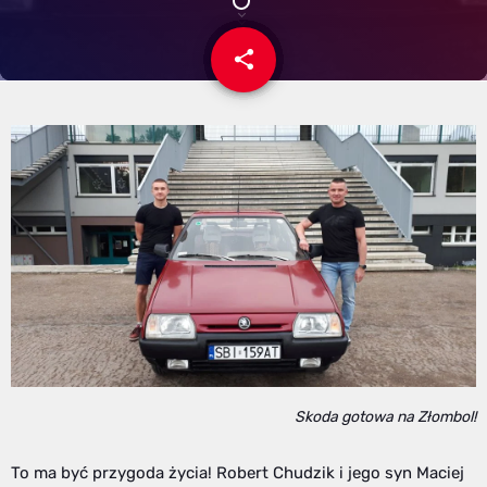
share
email
1
Skoda gotowa na Złombol!
To ma być przygoda życia! Robert Chudzik i jego syn Maciej