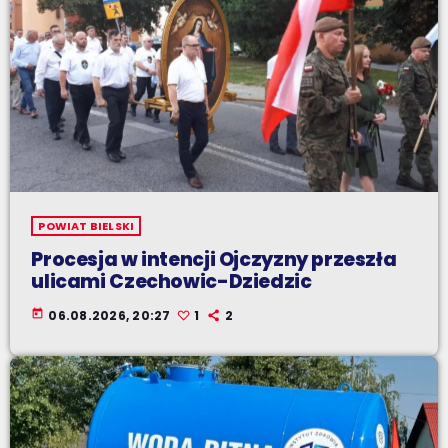
POWIAT BIELSKI
Procesja w intencji Ojczyzny przeszła
ulicami Czechowic-Dziedzic
today
06.08.2026, 20:27
1
2