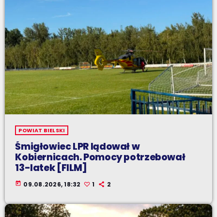
POWIAT BIELSKI
Śmigłowiec LPR lądował w
Kobiernicach. Pomocy potrzebował
13-latek [FILM]
today
09.08.2026, 18:32
1
2