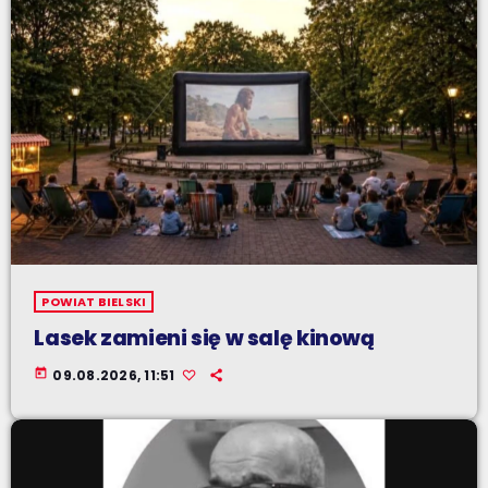
POWIAT BIELSKI
Lasek zamieni się w salę kinową
today
09.08.2026, 11:51