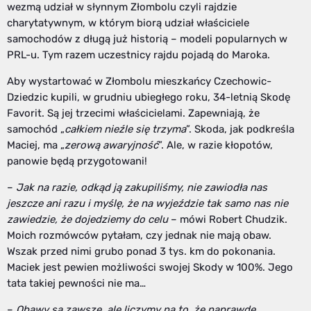
wezmą udział w słynnym Złombolu czyli rajdzie
charytatywnym, w którym biorą udział właściciele
samochodów z długą już historią – modeli popularnych w
PRL-u. Tym razem uczestnicy rajdu pojadą do Maroka.
Aby wystartować w Złombolu mieszkańcy Czechowic-
Dziedzic kupili, w grudniu ubiegłego roku, 34-letnią Skodę
Favorit. Są jej trzecimi właścicielami. Zapewniają, że
samochód „
całkiem nieźle się trzyma
”. Skoda, jak podkreśla
Maciej, ma „
zerową awaryjność
”. Ale, w razie kłopotów,
panowie będą przygotowani!
–
Jak na razie, odkąd ją zakupiliśmy, nie zawiodła nas
jeszcze ani razu i myślę, że na wyjeździe tak samo nas nie
zawiedzie, że dojedziemy do celu
– mówi Robert Chudzik.
Moich rozmówców pytałam, czy jednak nie mają obaw.
Wszak przed nimi grubo ponad 3 tys. km do pokonania.
Maciek jest pewien możliwości swojej Skody w 100%. Jego
tata takiej pewności nie ma…
–
Obawy są zawsze, ale liczymy na to, że naprawdę