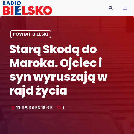
search
menu
POWIAT BIELSKI
Starą Skodą do
Maroka. Ojciec i
syn wyruszają w
rajd życia
13.05.2026 18:22
1
today