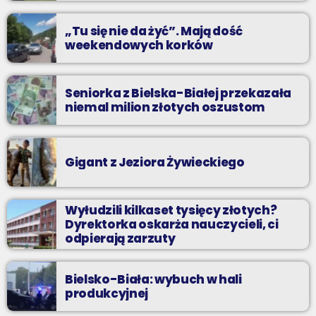
praca”
„Tu się nie da żyć”. Mają dość
weekendowych korków
Seniorka z Bielska-Białej przekazała
niemal milion złotych oszustom
Gigant z Jeziora Żywieckiego
Wyłudzili kilkaset tysięcy złotych?
Dyrektorka oskarża nauczycieli, ci
odpierają zarzuty
Bielsko-Biała: wybuch w hali
produkcyjnej