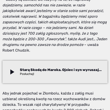
dojedziemy, samochód nas nie zawiezie, w razie
jakiejkolwiek awarii jesteśmy w stanie sobie sami poradzić,
cokolwiek naprawić. W bagażniku będziemy mieć sporo
zapasowych części, takich eksploatacyjnych, które się mogą
przydać. W razie czego – nie jedziemy sami. Na dzień
dzisiejszy jest 700 załóg zgłoszonych, myślę, że z tego
może będzie z 200-300 „Faworytek”, także Audi jest… Jeden
drugiemu na pewno zawsze na drodze pomoże
– uważa
Robert Chudzik.
play_arrow
Starą Skodą do Maroka. Ojciec i syn wyruszają w rajd życia
Izabela Janoszek
Aby jednak pojechać w Złombolu, każda z załóg musi
uzbierać określoną kwotę na rzecz wychowanków z domów
dziecka. To wszak rajd charytatywny! W przypadku