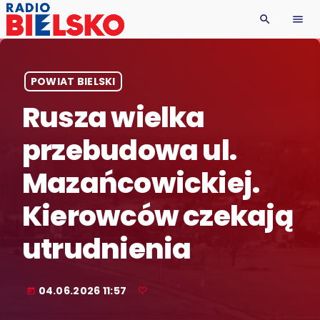
search
menu
POWIAT BIELSKI
Rusza wielka
przebudowa ul.
Mazańcowickiej.
Kierowców czekają
utrudnienia
04.06.2026 11:57
today