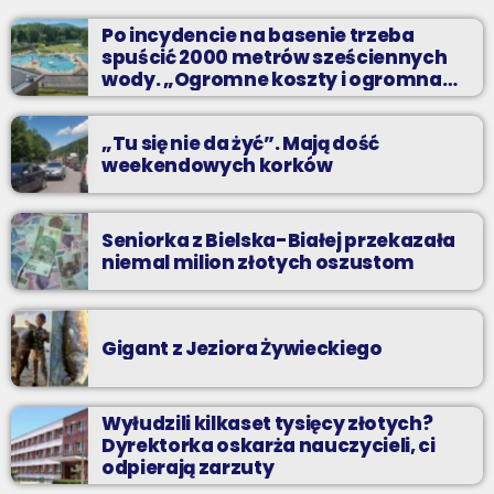
Zadzwoń do nas, wybierz jedną z dwóch muzycznych
Po incydencie na basenie trzeba
propozycji i pozdrów bliskich na żywo w Radiu BIELSKO.
spuścić 2000 metrów sześciennych
wody. „Ogromne koszty i ogromna
praca”
„Tu się nie da żyć”. Mają dość
weekendowych korków
Seniorka z Bielska-Białej przekazała
niemal milion złotych oszustom
Gigant z Jeziora Żywieckiego
Wyłudzili kilkaset tysięcy złotych?
Dyrektorka oskarża nauczycieli, ci
odpierają zarzuty