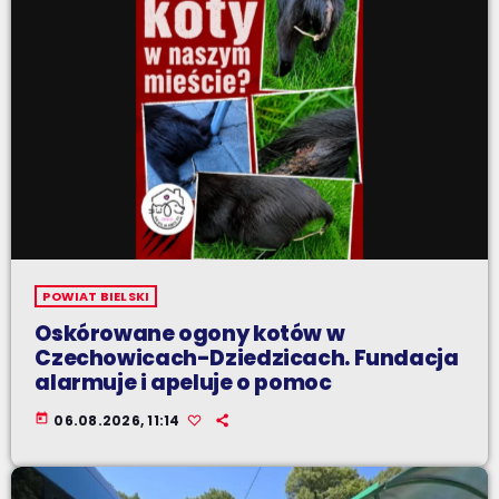
POWIAT BIELSKI
Oskórowane ogony kotów w
Czechowicach-Dziedzicach. Fundacja
alarmuje i apeluje o pomoc
today
06.08.2026, 11:14