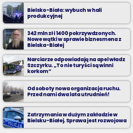
Bielsko-Biała: wybuch w hali
produkcyjnej
342 mln zł i 1400 pokrzywdzonych.
Nowe wątki w sprawie biznesmena z
Bielska-Białej
Narciarze odpowiadają na apel władz
Szczyrku. „To nie turyści są winni
korkom”
Od soboty nowa organizacja ruchu.
Przed nami dwa lata utrudnień!
Zatrzymania w dużym zakładzie w
Bielsku-Białej. Sprawa jest rozwojowa