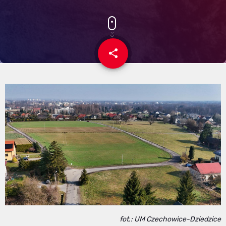
share
email
fot.: UM Czechowice-Dziedzice