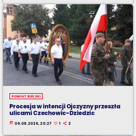
POWIAT BIELSKI
Procesja w intencji Ojczyzny przeszła
ulicami Czechowic-Dziedzic
today
06.08.2026, 20:27
1
2