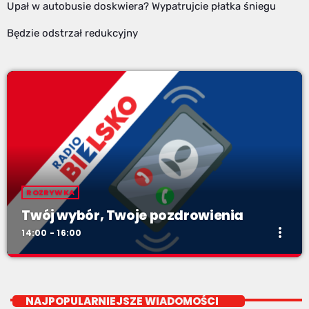
Upał w autobusie doskwiera? Wypatrujcie płatka śniegu
Będzie odstrzał redukcyjny
ROZRYWKA
Twój wybór, Twoje pozdrowienia
more_vert
14:00 - 16:00
Twój wybór, Twoje pozdrowienia
close
Niedziele od 14 do 16
NAJPOPULARNIEJSZE WIADOMOŚCI