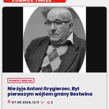
POWIAT BIELSKI
Nie żyje Antoni Grygierzec. Był
pierwszym wójtem gminy Bestwina
today
07.08.2026, 12:11
2