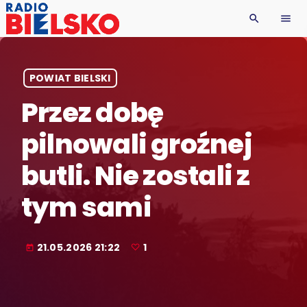
search
menu
POWIAT BIELSKI
Przez dobę
pilnowali groźnej
butli. Nie zostali z
tym sami
21.05.2026 21:22
1
today