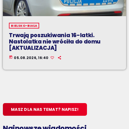
BIELSKO-BIAŁA
Trwają poszukiwania 16-latki.
Nastolatka nie wróciła do domu
[AKTUALIZACJA]
today
05.08.2026, 16:40
MASZ DLA NAS TEMAT? NAPISZ!
Najnowsze wiadomości