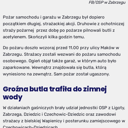
FB/OSP w Zabrzegu
Pożar samochodu i garażu w Zabrzegu był dopiero
początkiem długiej, strażackiej akcji. Druhowie z ochotniczej
straży pożarnej przez dobę po pożarze pilnowali butli z
acetylenem. Skończyli kilka godzin temu.
Do pożaru doszło wczoraj przed 11.00 przy ulicy Maków w
Zabrzegu. Strażacy zostali wezwani do pożaru samochodu
osobowego. Ogień objął także garaż, w którym auto było
zaparkowane. Wewnątrz znajdowała się butla, którą
wyniesiono na zewnątrz. Sam pożar został ugaszony.
Groźna butla trafiła do zimnej
wody
W działaniach gaśniczych brały udział jednostki OSP z Ligoty,
Zabrzega, Dziedzic i Czechowic-Dziedzic oraz zawodowi
strażacy z bielskiej Wapienicy i posterunku zamiejscowego w
Czechowicach-Dziedzicach.