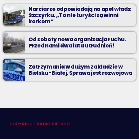
Narciarze odpowiadają na apel władz
Szczyrku. „To nie turyści są winni
korkom”
Od soboty nowa organizacja ruchu.
Przed nami dwa lata utrudnień!
Zatrzymania w dużym zakładzie w
Bielsku-Białej. Sprawa jest rozwojowa
COPYRIGHT RADIO BIELSKO