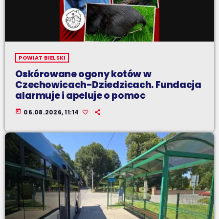
POWIAT BIELSKI
Oskórowane ogony kotów w
Czechowicach-Dziedzicach. Fundacja
alarmuje i apeluje o pomoc
today
06.08.2026, 11:14