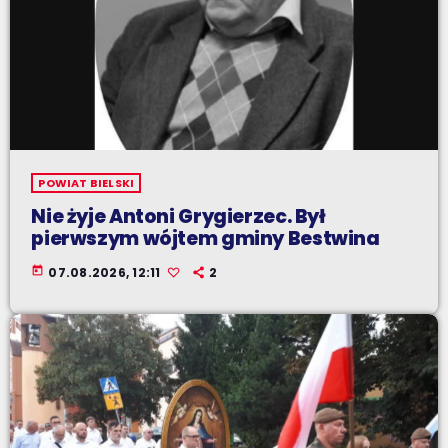
POWIAT BIELSKI
Nie żyje Antoni Grygierzec. Był
pierwszym wójtem gminy Bestwina
today
07.08.2026, 12:11
2