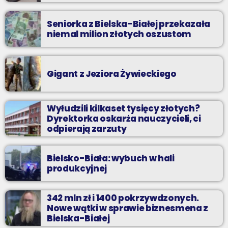
Seniorka z Bielska-Białej przekazała
niemal milion złotych oszustom
Gigant z Jeziora Żywieckiego
Wyłudzili kilkaset tysięcy złotych?
Dyrektorka oskarża nauczycieli, ci
odpierają zarzuty
Bielsko-Biała: wybuch w hali
produkcyjnej
342 mln zł i 1400 pokrzywdzonych.
Nowe wątki w sprawie biznesmena z
Bielska-Białej