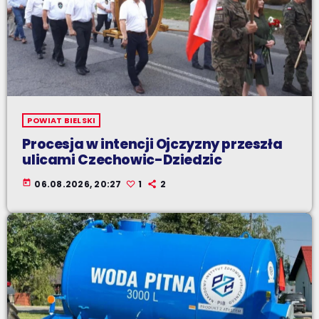
POWIAT BIELSKI
Procesja w intencji Ojczyzny przeszła
ulicami Czechowic-Dziedzic
today
06.08.2026, 20:27
1
2