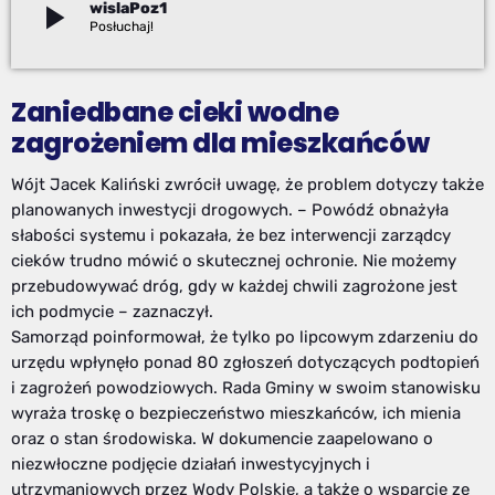
play_arrow
wislaPoz1
Robert Fraś
Zaniedbane cieki wodne
zagrożeniem dla mieszkańców
Wójt Jacek Kaliński zwrócił uwagę, że problem dotyczy także
planowanych inwestycji drogowych. – Powódź obnażyła
słabości systemu i pokazała, że bez interwencji zarządcy
cieków trudno mówić o skutecznej ochronie. Nie możemy
przebudowywać dróg, gdy w każdej chwili zagrożone jest
ich podmycie – zaznaczył.
Samorząd poinformował, że tylko po lipcowym zdarzeniu do
urzędu wpłynęło ponad 80 zgłoszeń dotyczących podtopień
i zagrożeń powodziowych. Rada Gminy w swoim stanowisku
wyraża troskę o bezpieczeństwo mieszkańców, ich mienia
oraz o stan środowiska. W dokumencie zaapelowano o
niezwłoczne podjęcie działań inwestycyjnych i
utrzymaniowych przez Wody Polskie, a także o wsparcie ze