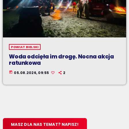
POWIAT BIELSKI
Woda odcięła im drogę. Nocna akcja
ratunkowa
today
05.08.2026, 09:55
2
MASZ DLA NAS TEMAT? NAPISZ!