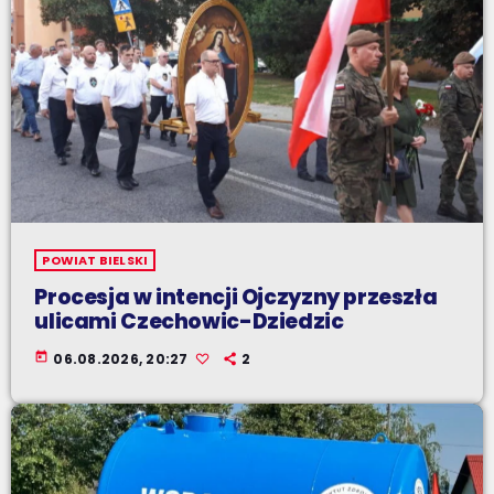
POWIAT BIELSKI
Procesja w intencji Ojczyzny przeszła
ulicami Czechowic-Dziedzic
today
06.08.2026, 20:27
2