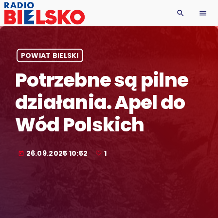
search
menu
POWIAT BIELSKI
Potrzebne są pilne
działania. Apel do
Wód Polskich
26.09.2025 10:52
1
today