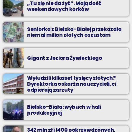
„Tu się nie da żyć”. Mają dość
weekendowych korków
Seniorka z Bielska-Białej przekazała
niemal milion złotych oszustom
Gigant z Jeziora Żywieckiego
Wyłudzili kilkaset tysięcy złotych?
Dyrektorka oskarża nauczycieli, ci
odpierają zarzuty
Bielsko-Biała: wybuch w hali
produkcyjnej
342 mln zł i 1400 pokrzywdzonych.