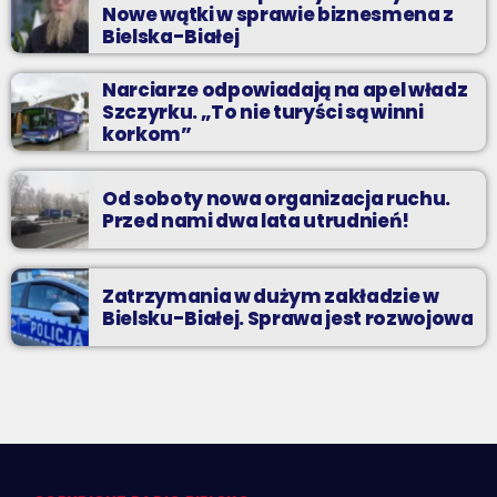
Nowe wątki w sprawie biznesmena z
Bielska-Białej
Narciarze odpowiadają na apel władz
Szczyrku. „To nie turyści są winni
korkom”
Od soboty nowa organizacja ruchu.
Przed nami dwa lata utrudnień!
Zatrzymania w dużym zakładzie w
Bielsku-Białej. Sprawa jest rozwojowa