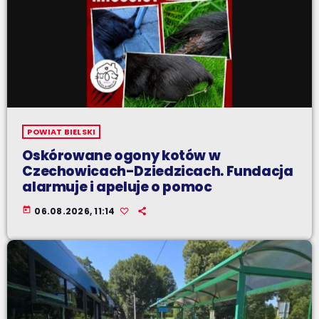
POWIAT BIELSKI
Oskórowane ogony kotów w
Czechowicach-Dziedzicach. Fundacja
alarmuje i apeluje o pomoc
today
06.08.2026, 11:14