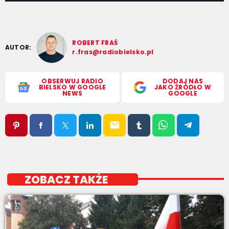
ROBERT FRAŚ
AUTOR:
r.fras@radiobielsko.pl
OBSERWUJ RADIO
DODAJ NAS
BIELSKO W GOOGLE
JAKO ŹRÓDŁO W
NEWS
GOOGLE
email
ZOBACZ TAKŻE