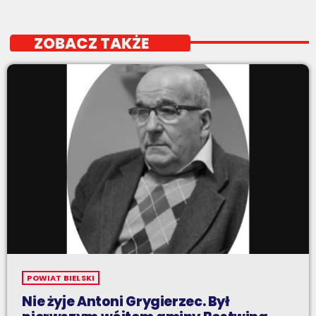
ZOBACZ TAKŻE
POWIAT BIELSKI
Nie żyje Antoni Grygierzec. Był