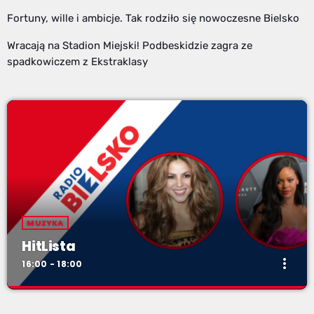
Fortuny, wille i ambicje. Tak rodziło się nowoczesne Bielsko
Wracają na Stadion Miejski! Podbeskidzie zagra ze
spadkowiczem z Ekstraklasy
MUZYKA
HitLista
more_vert
16:00 - 18:00
HitLista
close