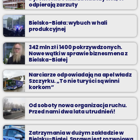
odpierają zarzuty
Bielsko-Biała: wybuch w hali
produkcyjnej
342 mln zł i 1400 pokrzywdzonych.
Nowe wątki w sprawie biznesmena z
Bielska-Białej
Narciarze odpowiadają na apel władz
Szczyrku. „To nie turyści są winni
korkom”
Od soboty nowa organizacja ruchu.
Przed nami dwa lata utrudnień!
Zatrzymania w dużym zakładzie w
Bielsku-Białej. Sprawa jest rozwojowa