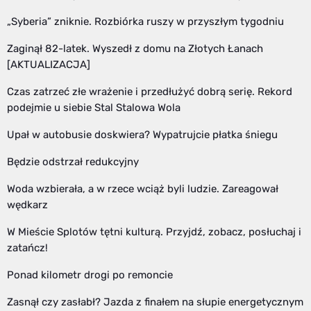
„Syberia” zniknie. Rozbiórka ruszy w przyszłym tygodniu
Zaginął 82-latek. Wyszedł z domu na Złotych Łanach
[AKTUALIZACJA]
Czas zatrzeć złe wrażenie i przedłużyć dobrą serię. Rekord
podejmie u siebie Stal Stalowa Wola
Upał w autobusie doskwiera? Wypatrujcie płatka śniegu
Będzie odstrzał redukcyjny
Woda wzbierała, a w rzece wciąż byli ludzie. Zareagował
wędkarz
W Mieście Splotów tętni kulturą. Przyjdź, zobacz, posłuchaj i
zatańcz!
Ponad kilometr drogi po remoncie
Zasnął czy zasłabł? Jazda z finałem na słupie energetycznym