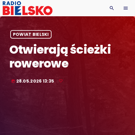
search
menu
POWIAT BIELSKI
Otwierają ścieżki
rowerowe
28.05.2026 13:35
today