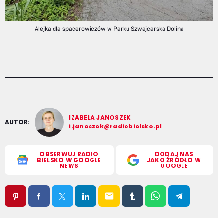
Alejka dla spacerowiczów w Parku Szwajcarska Dolina
IZABELA JANOSZEK
AUTOR:
i.janoszek@radiobielsko.pl
OBSERWUJ RADIO
DODAJ NAS
BIELSKO W GOOGLE
JAKO ŹRÓDŁO W
NEWS
GOOGLE
email