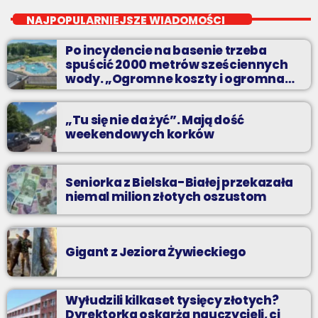
Dwadzieścia najpopularniejszych nagrań na Podbeskidziu. A
NAJPOPULARNIEJSZE WIADOMOŚCI
które są najpopularniejsze? Możesz zdecydować sam!
Po incydencie na basenie trzeba
spuścić 2000 metrów sześciennych
wody. „Ogromne koszty i ogromna
praca”
„Tu się nie da żyć”. Mają dość
weekendowych korków
Seniorka z Bielska-Białej przekazała
niemal milion złotych oszustom
Gigant z Jeziora Żywieckiego
Wyłudzili kilkaset tysięcy złotych?
Dyrektorka oskarża nauczycieli, ci