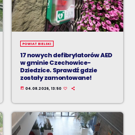
POWIAT BIELSKI
17 nowych defibrylatorów AED
w gminie Czechowice-
Dziedzice. Sprawdź gdzie
zostały zamontowane!
04.08.2026, 13:50
today