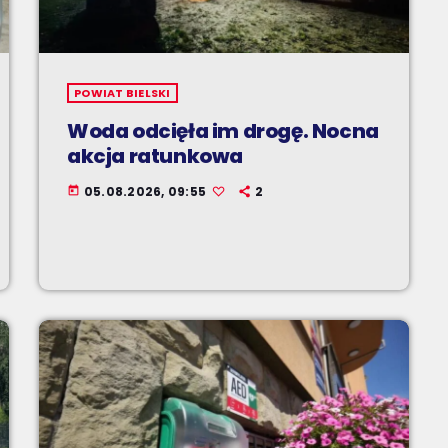
POWIAT BIELSKI
Woda odcięła im drogę. Nocna
akcja ratunkowa
05.08.2026, 09:55
2
today