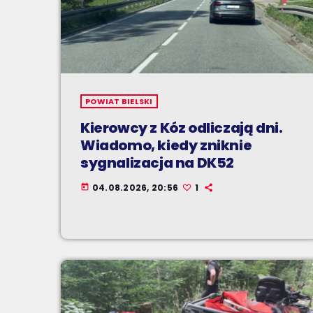
POWIAT BIELSKI
Kierowcy z Kóz odliczają dni.
Wiadomo, kiedy zniknie
sygnalizacja na DK52
04.08.2026, 20:56
1
today