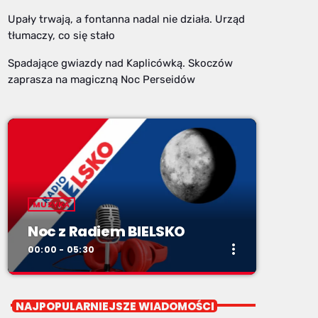
Upały trwają, a fontanna nadal nie działa. Urząd
tłumaczy, co się stało
Spadające gwiazdy nad Kaplicówką. Skoczów
zaprasza na magiczną Noc Perseidów
MUZYKA
Noc z Radiem BIELSKO
more_vert
00:00 - 05:30
close
Noc z Radiem BIELSKO
NAJPOPULARNIEJSZE WIADOMOŚCI