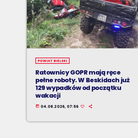
POWIAT BIELSKI
Ratownicy GOPR mają ręce
pełne roboty. W Beskidach już
129 wypadków od początku
wakacji
04.08.2026, 07:56
today