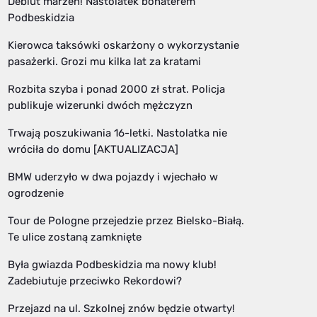
Debiut marzeń! Nastolatek bohaterem
Podbeskidzia
Kierowca taksówki oskarżony o wykorzystanie
pasażerki. Grozi mu kilka lat za kratami
Rozbita szyba i ponad 2000 zł strat. Policja
publikuje wizerunki dwóch mężczyzn
Trwają poszukiwania 16-letki. Nastolatka nie
wróciła do domu [AKTUALIZACJA]
BMW uderzyło w dwa pojazdy i wjechało w
ogrodzenie
Tour de Pologne przejedzie przez Bielsko-Białą.
Te ulice zostaną zamknięte
Była gwiazda Podbeskidzia ma nowy klub!
Zadebiutuje przeciwko Rekordowi?
Przejazd na ul. Szkolnej znów będzie otwarty!