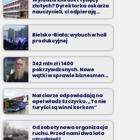
złotych? Dyrektorka oskarża
nauczycieli, ci odpierają
zarzuty
Bielsko-Biała: wybuch w hali
produkcyjnej
342 mln zł i 1400
pokrzywdzonych. Nowe
wątki w sprawie biznesmena
z Bielska-Białej
Narciarze odpowiadają na
apel władz Szczyrku. „To nie
turyści są winni korkom”
Od soboty nowa organizacja
ruchu. Przed nami dwa lata
utrudnień!