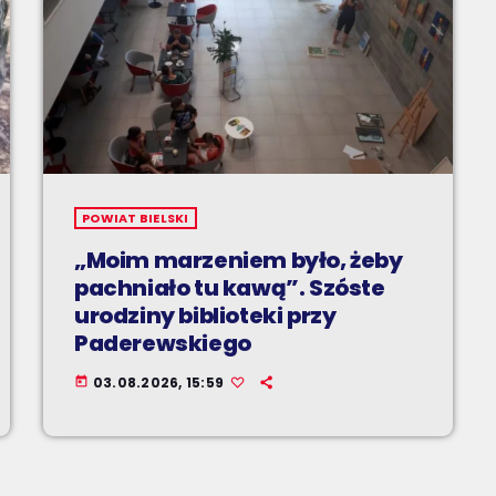
POWIAT BIELSKI
„Moim marzeniem było, żeby
pachniało tu kawą”. Szóste
urodziny biblioteki przy
Paderewskiego
03.08.2026, 15:59
today