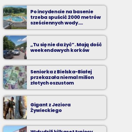
Nocą, kiedy wszyscy śpią - my gramy dalej. I
to właśnie nocą można "upolować" na naszej
Po incydencie na basenie
antenie prawdziwe muzyczne perełki.
trzeba spuścić 2000 metrów
sześciennych wody.
„Ogromne koszty i ogromna
praca”
„Tu się nie da żyć”. Mają dość
weekendowych korków
Seniorka z Bielska-Białej
przekazała niemal milion
złotych oszustom
Gigant z Jeziora
Żywieckiego
Wyłudzili kilkaset tysięcy