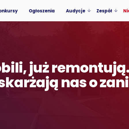
onkursy
Ogłoszenia
Audycje
Zespół
Ni
ili, już remontują
oskarżają nas o za