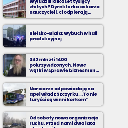
Wyłudzili kilkaset tysięcy
złotych? Dyrektorka oskarża
nauczycieli, ci odpierają
zarzuty
Bielsko-Biała: wybuch w hali
produkcyjnej
342 mln zł i 1400
pokrzywdzonych. Nowe
wątki w sprawie biznesmena
z Bielska-Białej
Narciarze odpowiadają na
apel władz Szczyrku. „To nie
turyści są winni korkom”
Od soboty nowa organizacja
ruchu. Przed nami dwa lata