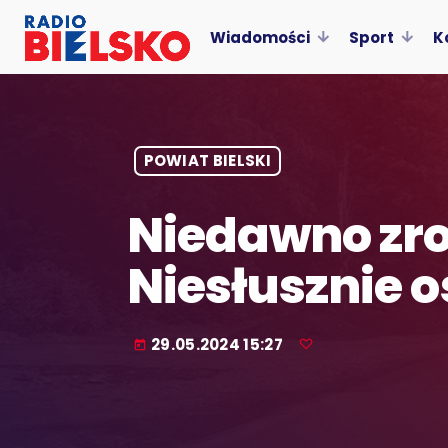
Wiadomości
Sport
K
POWIAT BIELSKI
Niedawno zrob
Niesłusznie 
29.05.2024 15:27
today