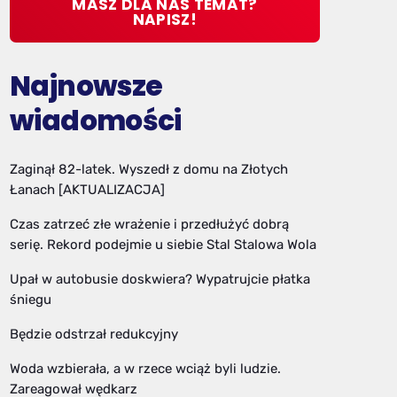
MASZ DLA NAS TEMAT?
NAPISZ!
Najnowsze
wiadomości
Zaginął 82-latek. Wyszedł z domu na Złotych
Łanach [AKTUALIZACJA]
Czas zatrzeć złe wrażenie i przedłużyć dobrą
serię. Rekord podejmie u siebie Stal Stalowa Wola
Upał w autobusie doskwiera? Wypatrujcie płatka
śniegu
Będzie odstrzał redukcyjny
Woda wzbierała, a w rzece wciąż byli ludzie.
Zareagował wędkarz