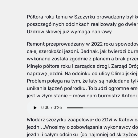
Półtora roku temu w Szczyrku prowadzony był k
poszczególnych odcinkach realizowały go dwie fi
Uzdrowiskowej już wymaga naprawy.
Remont przeprowadzany w 2022 roku spowodowa
całej szerokości jezdni. Jednak, jak twierdzi bu
wykonana została zgodnie z planem a brak przer
Minęło półtora roku i zarządca drogi, Zarząd D
naprawę jezdni. Na odcinku od ulicy Olimpijskie
Problem polega na tym, że łaty są nakładane tylk
unikania łączeń pośrodku. To budzi ogromne em
jest w złym stanie – mówi nam burmistrz Antoni
Włodarz szczyrku zaapelował do ZDW w Katowic
jezdni. „Wnosimy o zobowiązania wykonawcy do 
jezdni i całym odcinku (co najmniej od skrzyżo