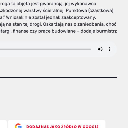
oga ta objęta jest gwarancją, jej wykonawca
kodzonej warstwy ścieralnej. Punktowa (cząstkowa)
” Wniosek nie został jednak zaakceptowany.
ają na stan tej drogi. Oskarżają nas o zaniedbania, choć
argi, finanse czy prace budowlane – dodaje burmistrz
S
DODAJ NAS JAKO ŹRÓDŁO W GOOGLE