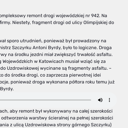
ompleksowy remont drogi wojewódzkiej nr 942. Na
rmy. Niestety, fragment drogi od ulicy Olimpijskiej do
ł sporo utrudnień, ponieważ był prowadzony na
rmistrz Szczyrku Antoni Byrdy, było to logiczne. Droga
wy na środku jezdni miał zwiększyć trwałość asfaltu.
róg Wojewódzkich w Katowicach musiał wziąć się za
j do Uzdrowiskowej wycinane są fragmenty asfaltu. –
o do środka drogi, co zaprzecza pierwotnej idei
ocje, ponieważ droga wykonana półtora roku temu już
 Byrdy.
ach, aby remont był wykonywany na całej szerokości
odtworzenia warstwy ścieralnej na pełnej szerokości
wania z ulicą Uzdrowiskowa strony górnego Szczyrku)