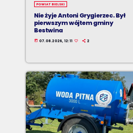
POWIAT BIELSKI
Nie żyje Antoni Grygierzec. Był
pierwszym wójtem gminy
Bestwina
07.08.2026, 12:11
2
today