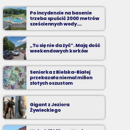
Soboty od 13 do 14
Po incydencie na basenie
Z Kina Wzięte to audycja w której film
trzeba spuścić 2000 metrów
występuje roli głównej.
sześciennych wody.
„Ogromne koszty i ogromna
praca”
„Tu się nie da żyć”. Mają dość
weekendowych korków
Seniorka z Bielska-Białej
przekazała niemal milion
złotych oszustom
Gigant z Jeziora
Żywieckiego