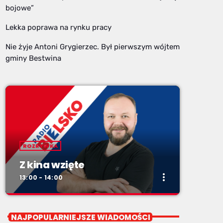
bojowe”
Lekka poprawa na rynku pracy
Nie żyje Antoni Grygierzec. Był pierwszym wójtem
gminy Bestwina
ROZRYWKA
Z kina wzięte
more_vert
13:00 - 14:00
close
Z kina wzięte
NAJPOPULARNIEJSZE WIADOMOŚCI