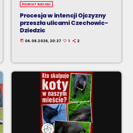
POWIAT BIELSKI
Procesja w intencji Ojczyzny
przeszła ulicami Czechowic-
Dziedzic
06.08.2026, 20:27
1
2
today