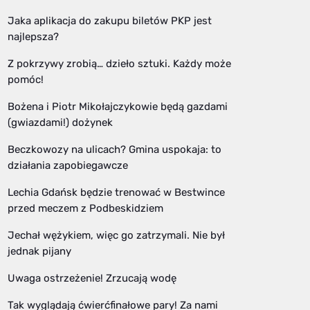
Jaka aplikacja do zakupu biletów PKP jest
najlepsza?
Z pokrzywy zrobią… dzieło sztuki. Każdy może
pomóc!
Bożena i Piotr Mikołajczykowie będą gazdami
(gwiazdami!) dożynek
Beczkowozy na ulicach? Gmina uspokaja: to
działania zapobiegawcze
Lechia Gdańsk będzie trenować w Bestwince
przed meczem z Podbeskidziem
Jechał wężykiem, więc go zatrzymali. Nie był
jednak pijany
Uwaga ostrzeżenie! Zrzucają wodę
Tak wyglądają ćwierćfinałowe pary! Za nami