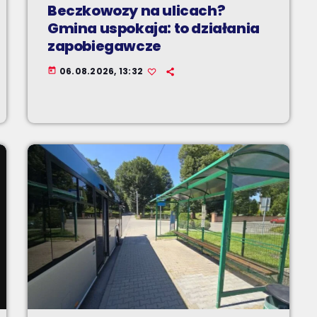
Beczkowozy na ulicach?
Gmina uspokaja: to działania
zapobiegawcze
06.08.2026, 13:32
today