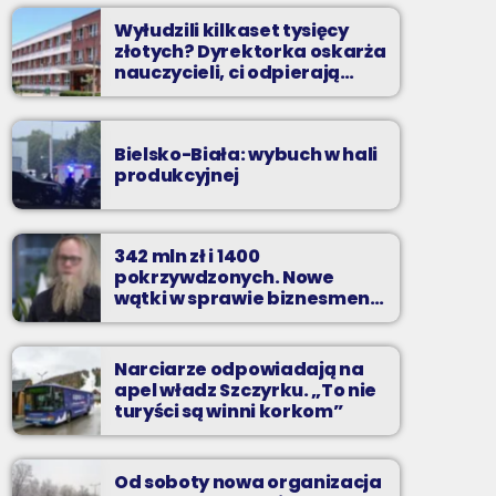
Wyłudzili kilkaset tysięcy
złotych? Dyrektorka oskarża
nauczycieli, ci odpierają
zarzuty
Bielsko-Biała: wybuch w hali
produkcyjnej
342 mln zł i 1400
pokrzywdzonych. Nowe
wątki w sprawie biznesmena
z Bielska-Białej
Narciarze odpowiadają na
apel władz Szczyrku. „To nie
turyści są winni korkom”
Od soboty nowa organizacja