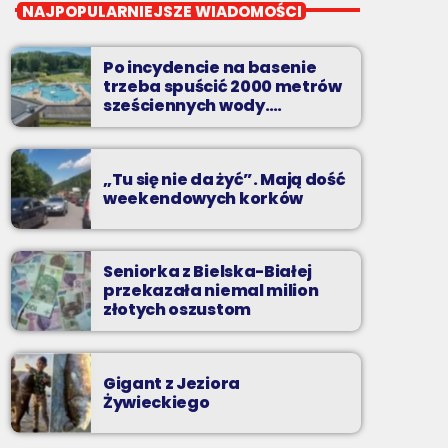
Wakacyjny Mix Przebojów
NAJPOPULARNIEJSZE WIADOMOŚCI
Wakacyjny Mix Przebojów w Radiu BIELSKO
to najgorętsze hity lata, muzyczne plażowe
Po incydencie na basenie
perełki, wspomnienia letnich przebojów,
trzeba spuścić 2000 metrów
nowości i premiery oraz Wasze pozdrowienia
sześciennych wody.
„Ogromne koszty i ogromna
z wakacji!
praca”
„Tu się nie da żyć”. Mają dość
weekendowych korków
Seniorka z Bielska-Białej
przekazała niemal milion
złotych oszustom
Gigant z Jeziora
Żywieckiego