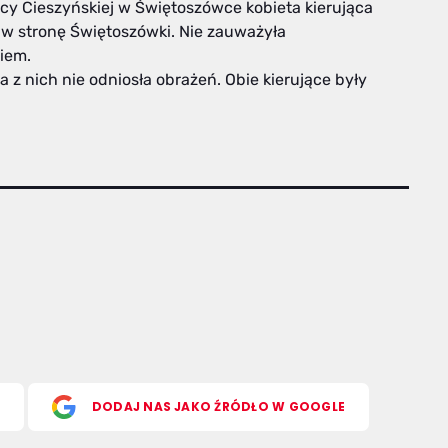
icy Cieszyńskiej w Świętoszówce kobieta kierująca
, w stronę Świętoszówki. Nie zauważyła
iem.
 nich nie odniosła obrażeń. Obie kierujące były
S
DODAJ NAS JAKO ŹRÓDŁO W GOOGLE