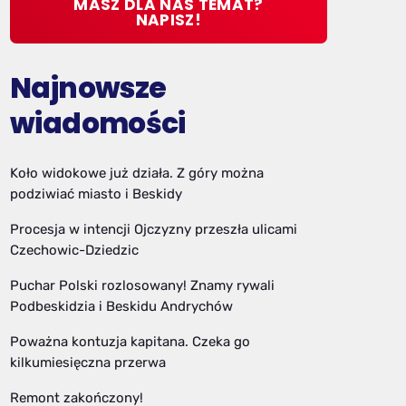
MASZ DLA NAS TEMAT?
NAPISZ!
Najnowsze
wiadomości
Koło widokowe już działa. Z góry można
podziwiać miasto i Beskidy
Procesja w intencji Ojczyzny przeszła ulicami
Czechowic-Dziedzic
Puchar Polski rozlosowany! Znamy rywali
Podbeskidzia i Beskidu Andrychów
Poważna kontuzja kapitana. Czeka go
kilkumiesięczna przerwa
Remont zakończony!