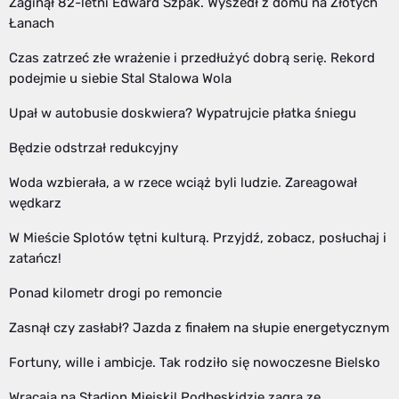
Zaginął 82-letni Edward Szpak. Wyszedł z domu na Złotych
Łanach
Czas zatrzeć złe wrażenie i przedłużyć dobrą serię. Rekord
podejmie u siebie Stal Stalowa Wola
Upał w autobusie doskwiera? Wypatrujcie płatka śniegu
Będzie odstrzał redukcyjny
Woda wzbierała, a w rzece wciąż byli ludzie. Zareagował
wędkarz
W Mieście Splotów tętni kulturą. Przyjdź, zobacz, posłuchaj i
zatańcz!
Ponad kilometr drogi po remoncie
Zasnął czy zasłabł? Jazda z finałem na słupie energetycznym
Fortuny, wille i ambicje. Tak rodziło się nowoczesne Bielsko
Wracają na Stadion Miejski! Podbeskidzie zagra ze