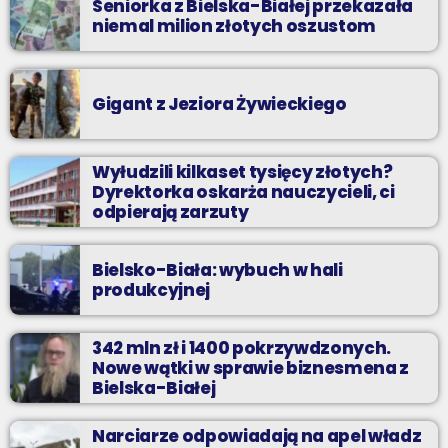
Seniorka z Bielska-Białej przekazała
niemal milion złotych oszustom
Gigant z Jeziora Żywieckiego
Wyłudzili kilkaset tysięcy złotych?
Dyrektorka oskarża nauczycieli, ci
odpierają zarzuty
Bielsko-Biała: wybuch w hali
produkcyjnej
342 mln zł i 1400 pokrzywdzonych.
Nowe wątki w sprawie biznesmena z
Bielska-Białej
Narciarze odpowiadają na apel władz