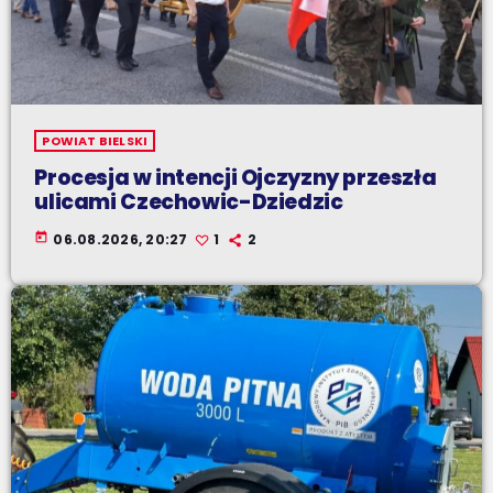
POWIAT BIELSKI
Procesja w intencji Ojczyzny przeszła
ulicami Czechowic-Dziedzic
today
06.08.2026, 20:27
1
2