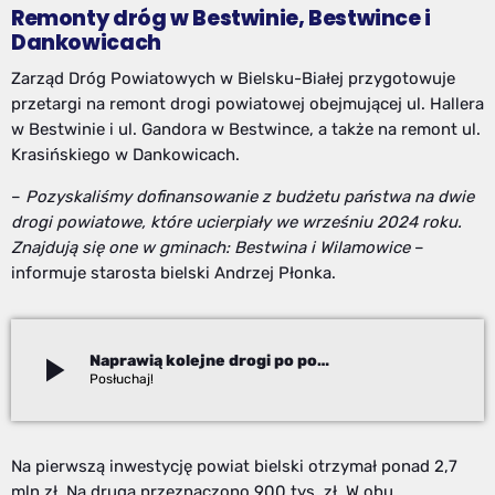
Remonty dróg w Bestwinie, Bestwince i
Dankowicach
Zarząd Dróg Powiatowych w Bielsku-Białej przygotowuje
przetargi na remont drogi powiatowej obejmującej ul. Hallera
w Bestwinie i ul. Gandora w Bestwince, a także na remont ul.
Krasińskiego w Dankowicach.
–
Pozyskaliśmy dofinansowanie z budżetu państwa na dwie
drogi powiatowe, które ucierpiały we wrześniu 2024 roku.
Znajdują się one w gminach: Bestwina i Wilamowice
–
informuje starosta bielski Andrzej Płonka.
play_arrow
Naprawią kolejne drogi po powodzi
Izabela Janoszek
Na pierwszą inwestycję powiat bielski otrzymał ponad 2,7
mln zł. Na drugą przeznaczono 900 tys. zł. W obu