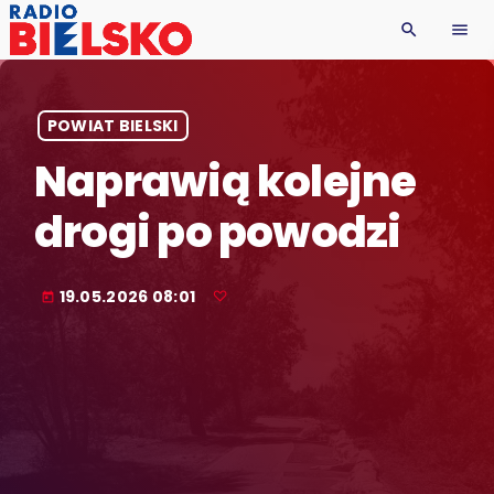
search
menu
POWIAT BIELSKI
Naprawią kolejne
drogi po powodzi
19.05.2026 08:01
today