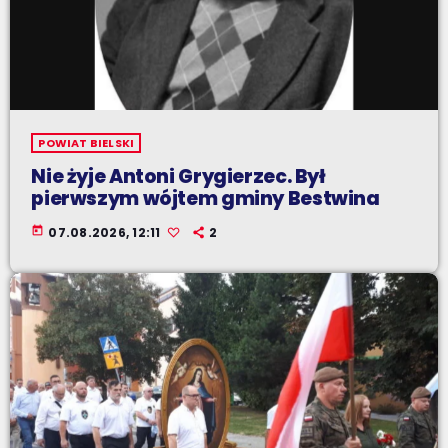
POWIAT BIELSKI
Nie żyje Antoni Grygierzec. Był
pierwszym wójtem gminy Bestwina
today
07.08.2026, 12:11
2