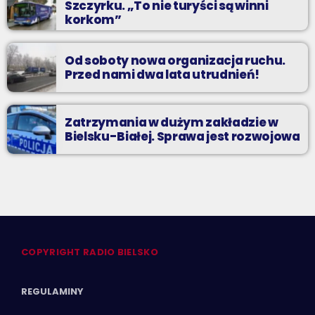
Szczyrku. „To nie turyści są winni
korkom”
Od soboty nowa organizacja ruchu.
Przed nami dwa lata utrudnień!
Zatrzymania w dużym zakładzie w
Bielsku-Białej. Sprawa jest rozwojowa
COPYRIGHT RADIO BIELSKO
REGULAMINY