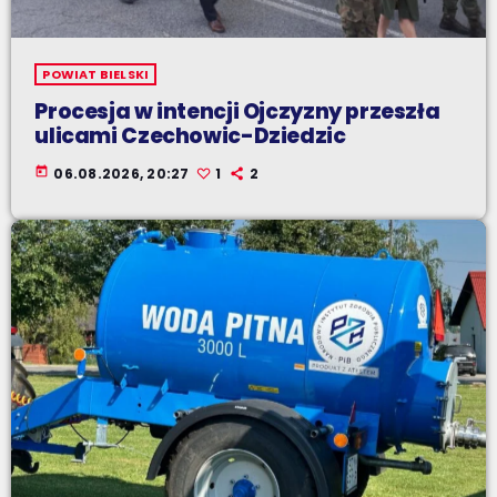
POWIAT BIELSKI
Procesja w intencji Ojczyzny przeszła
ulicami Czechowic-Dziedzic
today
06.08.2026, 20:27
1
2