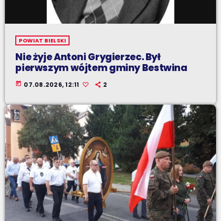
POWIAT BIELSKI
Nie żyje Antoni Grygierzec. Był
pierwszym wójtem gminy Bestwina
today
07.08.2026, 12:11
2