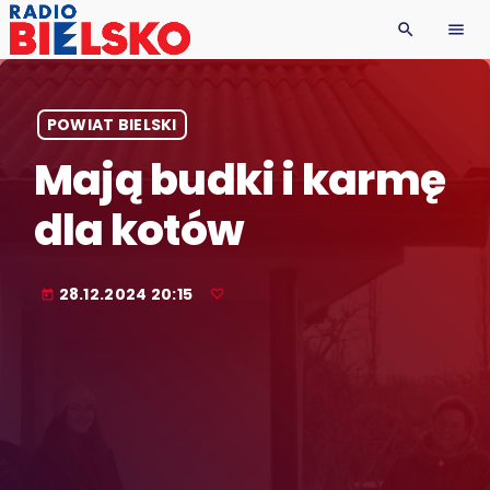
search
menu
POWIAT BIELSKI
Mają budki i karmę
dla kotów
28.12.2024 20:15
today