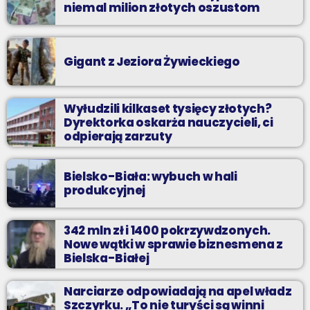
niemal milion złotych oszustom
Gigant z Jeziora Żywieckiego
Wyłudzili kilkaset tysięcy złotych?
Dyrektorka oskarża nauczycieli, ci
odpierają zarzuty
Bielsko-Biała: wybuch w hali
produkcyjnej
342 mln zł i 1400 pokrzywdzonych.
Nowe wątki w sprawie biznesmena z
Bielska-Białej
Narciarze odpowiadają na apel władz
Szczyrku. „To nie turyści są winni