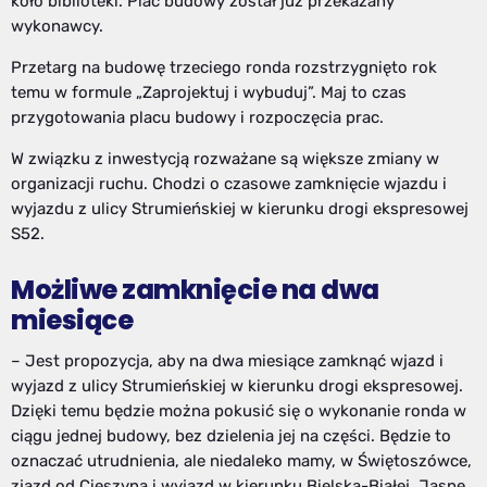
koło biblioteki. Plac budowy został już przekazany
wykonawcy.
Przetarg na budowę trzeciego ronda rozstrzygnięto rok
temu w formule „Zaprojektuj i wybuduj”. Maj to czas
przygotowania placu budowy i rozpoczęcia prac.
W związku z inwestycją rozważane są większe zmiany w
organizacji ruchu. Chodzi o czasowe zamknięcie wjazdu i
wyjazdu z ulicy Strumieńskiej w kierunku drogi ekspresowej
S52.
Możliwe zamknięcie na dwa
miesiące
– Jest propozycja, aby na dwa miesiące zamknąć wjazd i
wyjazd z ulicy Strumieńskiej w kierunku drogi ekspresowej.
Dzięki temu będzie można pokusić się o wykonanie ronda w
ciągu jednej budowy, bez dzielenia jej na części. Będzie to
oznaczać utrudnienia, ale niedaleko mamy, w Świętoszówce,
zjazd od Cieszyna i wyjazd w kierunku Bielska-Białej. Jasne,