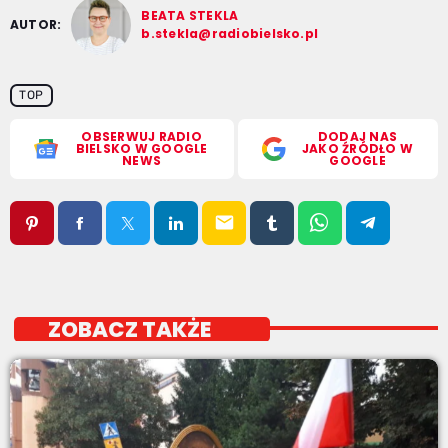
BEATA STEKLA
AUTOR:
b.stekla@radiobielsko.pl
TOP
OBSERWUJ RADIO
DODAJ NAS
BIELSKO W GOOGLE
JAKO ŹRÓDŁO W
NEWS
GOOGLE
email
ZOBACZ TAKŻE