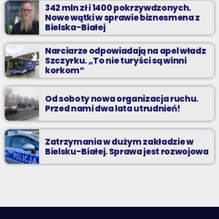
342 mln zł i 1400 pokrzywdzonych.
Nowe wątki w sprawie biznesmena z
Bielska-Białej
Narciarze odpowiadają na apel władz
Szczyrku. „To nie turyści są winni
korkom”
Od soboty nowa organizacja ruchu.
Przed nami dwa lata utrudnień!
Zatrzymania w dużym zakładzie w
Bielsku-Białej. Sprawa jest rozwojowa