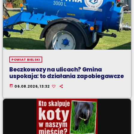
POWIAT BIELSKI
Beczkowozy na ulicach? Gmina
uspokaja: to działania zapobiegawcze
today
06.08.2026, 13:32