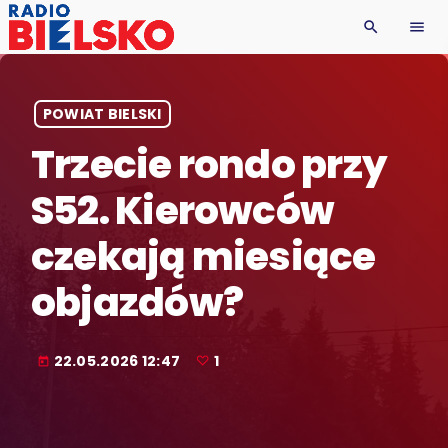
search
menu
POWIAT BIELSKI
Trzecie rondo przy
S52. Kierowców
czekają miesiące
objazdów?
22.05.2026 12:47
1
today