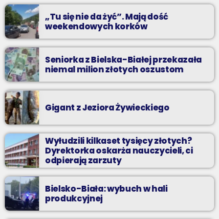
„Tu się nie da żyć”. Mają dość
weekendowych korków
Seniorka z Bielska-Białej przekazała
niemal milion złotych oszustom
Gigant z Jeziora Żywieckiego
Wyłudzili kilkaset tysięcy złotych?
Dyrektorka oskarża nauczycieli, ci
odpierają zarzuty
Bielsko-Biała: wybuch w hali
produkcyjnej