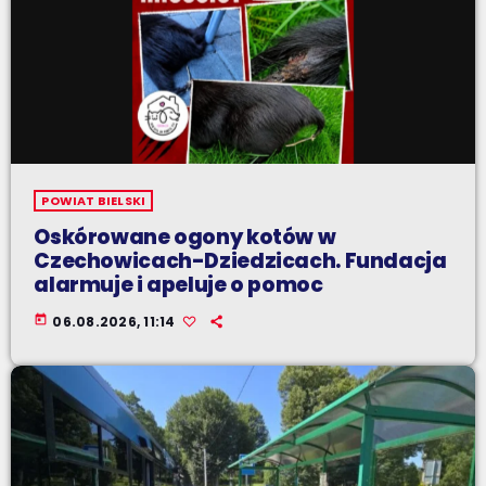
POWIAT BIELSKI
Oskórowane ogony kotów w
Czechowicach-Dziedzicach. Fundacja
alarmuje i apeluje o pomoc
today
06.08.2026, 11:14