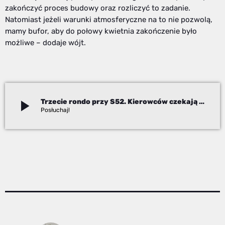
zakończyć proces budowy oraz rozliczyć to zadanie.
Natomiast jeżeli warunki atmosferyczne na to nie pozwolą,
mamy bufor, aby do połowy kwietnia zakończenie było
możliwe – dodaje wójt.
play_arrow
Trzecie rondo przy S52. Kierowców czekają miesiące objazdów?
Beata Stekla