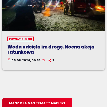
POWIAT BIELSKI
Woda odcięła im drogę. Nocna akcja
ratunkowa
today
05.08.2026, 09:55
2
MASZ DLA NAS TEMAT? NAPISZ!