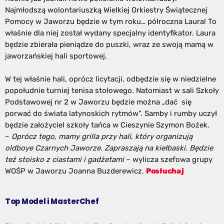
Najmłodszą wolontariuszką Wielkiej Orkiestry Świątecznej
Pomocy w Jaworzu będzie w tym roku… półroczna Laura! To
właśnie dla niej został wydany specjalny identyfikator. Laura
będzie zbierała pieniądze do puszki, wraz ze swoją mamą w
jaworzańskiej hali sportowej.
W tej właśnie hali, oprócz licytacji, odbędzie się w niedzielne
popołudnie turniej tenisa stołowego. Natomiast w sali Szkoły
Podstawowej nr 2 w Jaworzu będzie można „dać się
porwać do świata latynoskich rytmów”. Samby i rumby uczył
będzie założyciel szkoły tańca w Cieszynie Szymon Bożek.
–
Oprócz tego, mamy grilla przy hali, który organizują
oldboye Czarnych Jaworze. Zapraszają na kiełbaski. Będzie
też stoisko z ciastami i gadżetami
– wylicza szefowa grupy
WOŚP w Jaworzu Joanna Buzderewicz.
Posłuchaj
Top Model i MasterChef