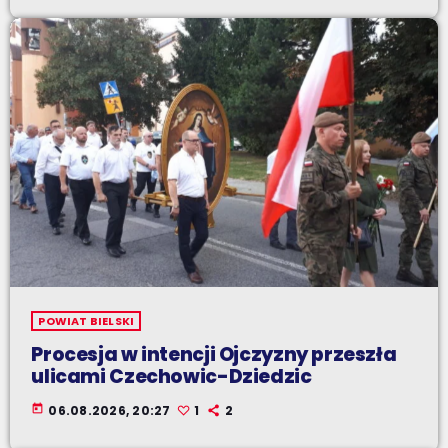
POWIAT BIELSKI
Procesja w intencji Ojczyzny przeszła
ulicami Czechowic-Dziedzic
today
06.08.2026, 20:27
1
2