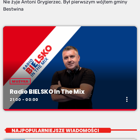
Nie żyje Antoni Grygierzec. Był pierwszym wójtem gminy
Bestwina
MUZYKA
Radio BIELSKO In The Mix
more_vert
21:00 - 00:00
Radio BIELSKO In The Mix
close
piątki od 20 do północy
NAJPOPULARNIEJSZE WIADOMOŚCI
Kilkadziesiąt minut energetycznych beatów.