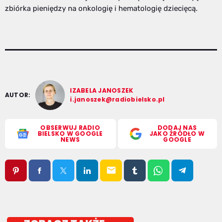
zbiórka pieniędzy na onkologię i hematologię dziecięcą.
IZABELA JANOSZEK
AUTOR:
i.janoszek@radiobielsko.pl
OBSERWUJ RADIO
DODAJ NAS
BIELSKO W GOOGLE
JAKO ŹRÓDŁO W
NEWS
GOOGLE
email