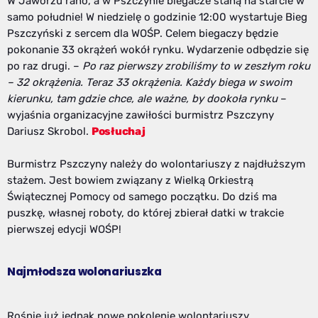
W Jaworzu rano, a w Pszczynie biegacze staną na starcie w
samo południe! W niedzielę o godzinie 12:00 wystartuje Bieg
Pszczyński z sercem dla WOŚP. Celem biegaczy będzie
pokonanie 33 okrążeń wokół rynku. Wydarzenie odbędzie się
po raz drugi. –
Po raz pierwszy zrobiliśmy to w zeszłym roku
– 32 okrążenia. Teraz 33 okrążenia. Każdy biega w swoim
kierunku, tam gdzie chce, ale ważne, by dookoła rynku
–
wyjaśnia organizacyjne zawiłości burmistrz Pszczyny
Dariusz Skrobol.
Posłuchaj
Burmistrz Pszczyny należy do wolontariuszy z najdłuższym
stażem. Jest bowiem związany z Wielką Orkiestrą
Świątecznej Pomocy od samego początku. Do dziś ma
puszkę, własnej roboty, do której zbierał datki w trakcie
pierwszej edycji WOŚP!
Najmłodsza wolonariuszka
Rośnie już jednak nowe pokolenie wolontariuszy.