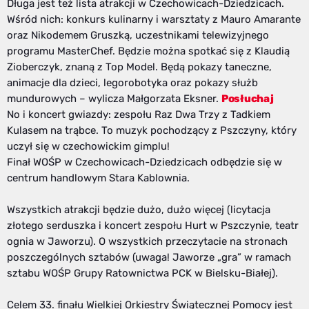
Długa jest też lista atrakcji w Czechowicach-Dziedzicach.
Wśród nich: konkurs kulinarny i warsztaty z Mauro Amarante
oraz Nikodemem Gruszką, uczestnikami telewizyjnego
programu MasterChef. Będzie można spotkać się z Klaudią
Zioberczyk, znaną z Top Model. Będą pokazy taneczne,
animacje dla dzieci, legorobotyka oraz pokazy służb
mundurowych – wylicza Małgorzata Eksner.
Posłuchaj
No i koncert gwiazdy: zespołu Raz Dwa Trzy z Tadkiem
Kulasem na trąbce. To muzyk pochodzący z Pszczyny, który
uczył się w czechowickim gimplu!
Finał WOŚP w Czechowicach-Dziedzicach odbędzie się w
centrum handlowym Stara Kablownia.
Wszystkich atrakcji będzie dużo, dużo więcej (licytacja
złotego serduszka i koncert zespołu Hurt w Pszczynie, teatr
ognia w Jaworzu). O wszystkich przeczytacie na stronach
poszczególnych sztabów (uwaga! Jaworze „gra” w ramach
sztabu WOŚP Grupy Ratownictwa PCK w Bielsku-Białej).
Celem 33. finału Wielkiej Orkiestry Świątecznej Pomocy jest