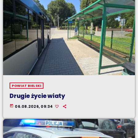
POWIAT BIELSKI
Drugie życie wiaty
today
06.08.2026, 09:34