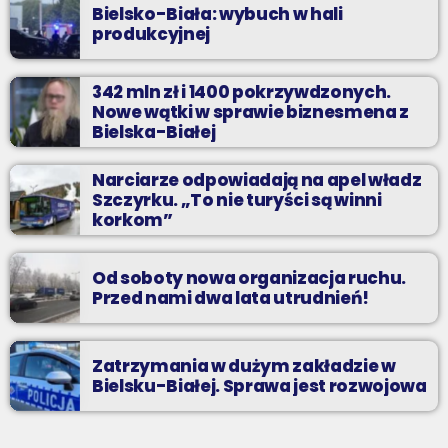
Bielsko-Biała: wybuch w hali
produkcyjnej
342 mln zł i 1400 pokrzywdzonych.
Nowe wątki w sprawie biznesmena z
Bielska-Białej
Narciarze odpowiadają na apel władz
Szczyrku. „To nie turyści są winni
korkom”
Od soboty nowa organizacja ruchu.
Przed nami dwa lata utrudnień!
Zatrzymania w dużym zakładzie w
Bielsku-Białej. Sprawa jest rozwojowa