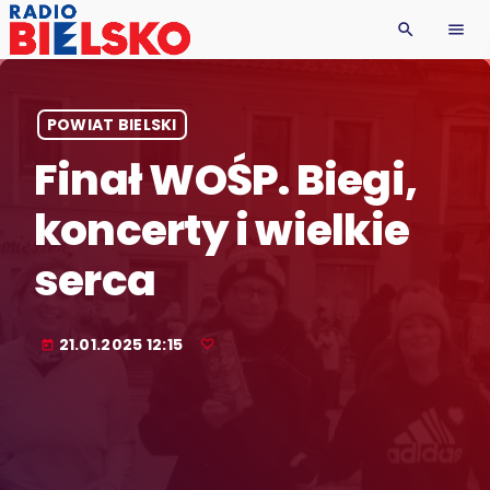
search
menu
POWIAT BIELSKI
Finał WOŚP. Biegi,
koncerty i wielkie
serca
21.01.2025 12:15
today