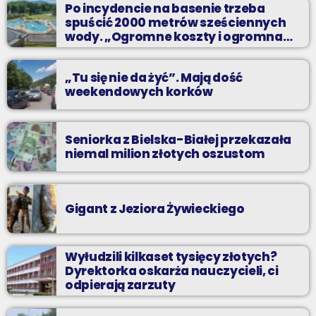
Po incydencie na basenie trzeba
spuścić 2000 metrów sześciennych
wody. „Ogromne koszty i ogromna
praca”
„Tu się nie da żyć”. Mają dość
weekendowych korków
Seniorka z Bielska-Białej przekazała
niemal milion złotych oszustom
Gigant z Jeziora Żywieckiego
Wyłudzili kilkaset tysięcy złotych?
Dyrektorka oskarża nauczycieli, ci
odpierają zarzuty