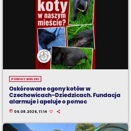
POWIAT BIELSKI
Oskórowane ogony kotów w
Czechowicach-Dziedzicach. Fundacja
alarmuje i apeluje o pomoc
today
06.08.2026, 11:14