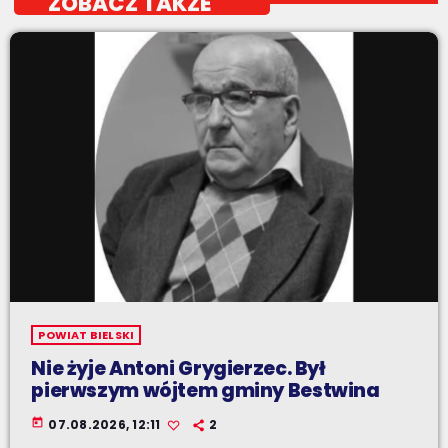
ZOBACZ TAKŻE
POWIAT BIELSKI
Nie żyje Antoni Grygierzec. Był
pierwszym wójtem gminy Bestwina
today
07.08.2026, 12:11
2