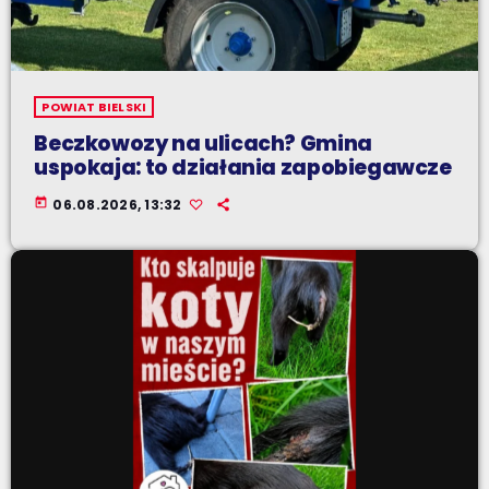
POWIAT BIELSKI
Beczkowozy na ulicach? Gmina
uspokaja: to działania zapobiegawcze
today
06.08.2026, 13:32