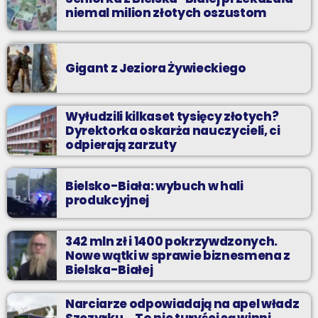
niemal milion złotych oszustom
Gigant z Jeziora Żywieckiego
Wyłudzili kilkaset tysięcy złotych?
Dyrektorka oskarża nauczycieli, ci
odpierają zarzuty
Bielsko-Biała: wybuch w hali
produkcyjnej
342 mln zł i 1400 pokrzywdzonych.
Nowe wątki w sprawie biznesmena z
Bielska-Białej
Narciarze odpowiadają na apel władz
Szczyrku. „To nie turyści są winni