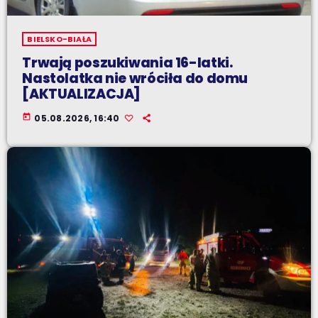
BIELSKO-BIAŁA
Trwają poszukiwania 16-latki.
Nastolatka nie wróciła do domu
[AKTUALIZACJA]
today
05.08.2026, 16:40