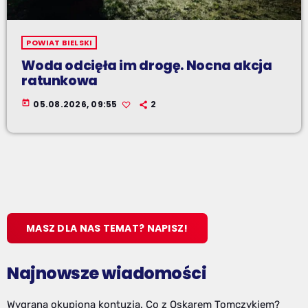
POWIAT BIELSKI
Woda odcięła im drogę. Nocna akcja
ratunkowa
today
05.08.2026, 09:55
2
MASZ DLA NAS TEMAT? NAPISZ!
Najnowsze wiadomości
Wygrana okupiona kontuzją. Co z Oskarem Tomczykiem?