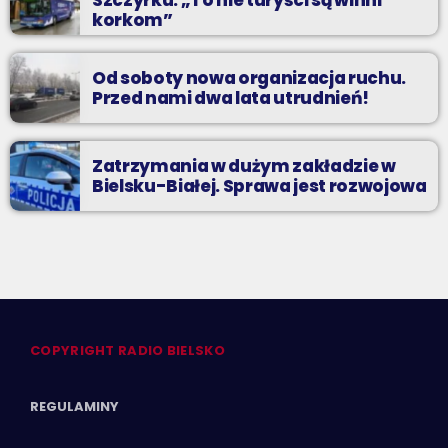
korkom”
Od soboty nowa organizacja ruchu.
Przed nami dwa lata utrudnień!
Zatrzymania w dużym zakładzie w
Bielsku-Białej. Sprawa jest rozwojowa
COPYRIGHT RADIO BIELSKO
REGULAMINY