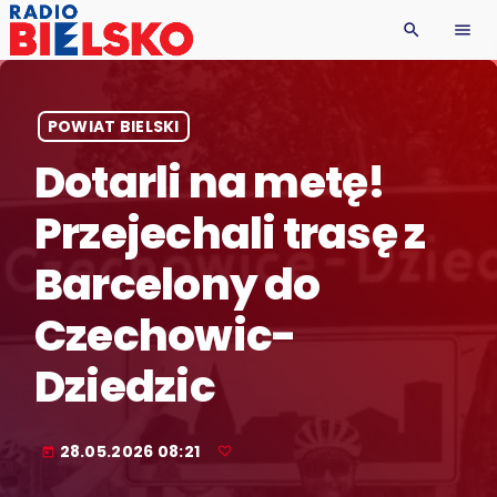
search
menu
POWIAT BIELSKI
Dotarli na metę!
Przejechali trasę z
Barcelony do
Czechowic-
Dziedzic
28.05.2026 08:21
today