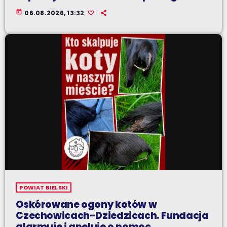
today
06.08.2026, 13:32
POWIAT BIELSKI
Oskórowane ogony kotów w
Czechowicach-Dziedzicach. Fundacja
alarmuje i apeluje o pomoc