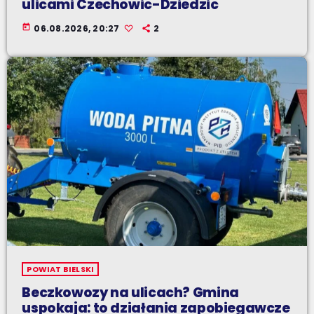
ulicami Czechowic-Dziedzic
today
06.08.2026, 20:27
2
POWIAT BIELSKI
Beczkowozy na ulicach? Gmina
uspokaja: to działania zapobiegawcze