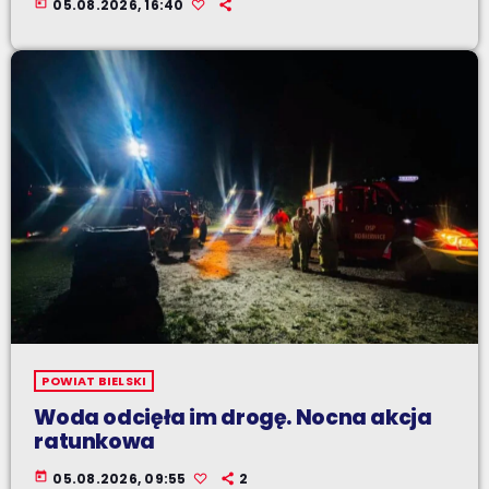
today
05.08.2026, 16:40
POWIAT BIELSKI
Woda odcięła im drogę. Nocna akcja
ratunkowa
today
05.08.2026, 09:55
2