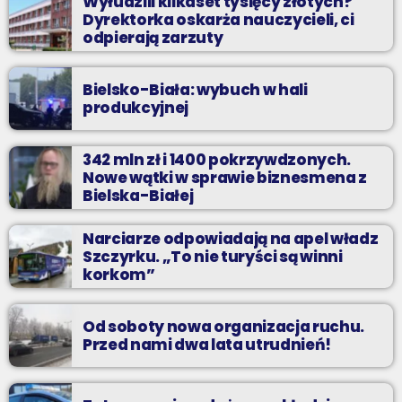
Wyłudzili kilkaset tysięcy złotych?
Dyrektorka oskarża nauczycieli, ci
odpierają zarzuty
Bielsko-Biała: wybuch w hali
produkcyjnej
342 mln zł i 1400 pokrzywdzonych.
Nowe wątki w sprawie biznesmena z
Bielska-Białej
Narciarze odpowiadają na apel władz
Szczyrku. „To nie turyści są winni
korkom”
Od soboty nowa organizacja ruchu.
Przed nami dwa lata utrudnień!