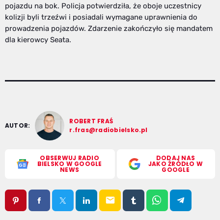
pojazdu na bok. Policja potwierdziła, że oboje uczestnicy
kolizji byli trzeźwi i posiadali wymagane uprawnienia do
prowadzenia pojazdów. Zdarzenie zakończyło się mandatem
dla kierowcy Seata.
ROBERT FRAŚ
AUTOR:
r.fras@radiobielsko.pl
OBSERWUJ RADIO
DODAJ NAS
BIELSKO W GOOGLE
JAKO ŹRÓDŁO W
NEWS
GOOGLE
email