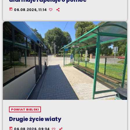
today
06.08.2026, 11:14
POWIAT BIELSKI
Drugie życie wiaty
today
06.08.2026, 09:34