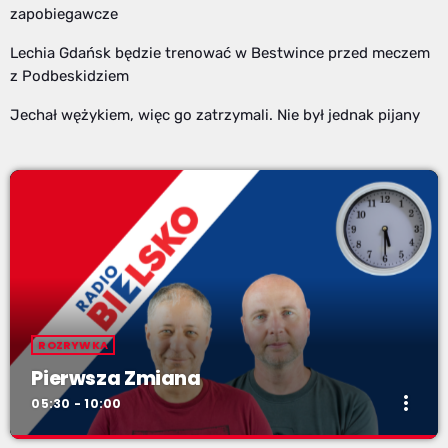
zapobiegawcze
Lechia Gdańsk będzie trenować w Bestwince przed meczem
z Podbeskidziem
Jechał wężykiem, więc go zatrzymali. Nie był jednak pijany
ROZRYWKA
Pierwsza Zmiana
more_vert
05:30 - 10:00