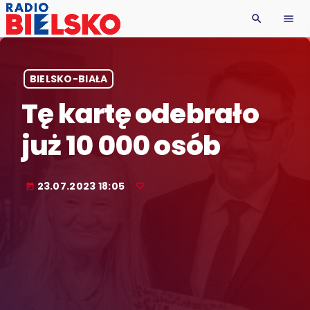
search
menu
BIELSKO-BIAŁA
Tę kartę odebrało
już 10 000 osób
23.07.2023 18:05
today