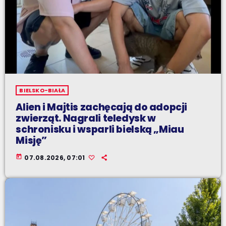
BIELSKO-BIAŁA
Alien i Majtis zachęcają do adopcji
zwierząt. Nagrali teledysk w
schronisku i wsparli bielską „Miau
Misję”
today
07.08.2026, 07:01