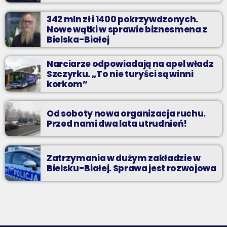
342 mln zł i 1400 pokrzywdzonych.
Nowe wątki w sprawie biznesmena z
Bielska-Białej
Narciarze odpowiadają na apel władz
Szczyrku. „To nie turyści są winni
korkom”
Od soboty nowa organizacja ruchu.
Przed nami dwa lata utrudnień!
Zatrzymania w dużym zakładzie w
Bielsku-Białej. Sprawa jest rozwojowa