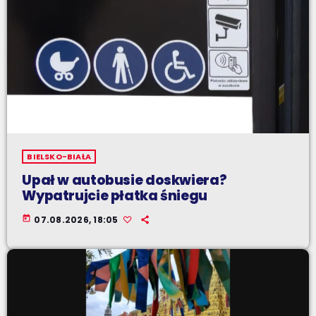
BIELSKO-BIAŁA
Upał w autobusie doskwiera?
Wypatrujcie płatka śniegu
today
07.08.2026, 18:05