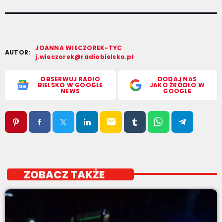
JOANNA WIECZOREK-TYC
AUTOR:
j.wieczorek@radiobielsko.pl
OBSERWUJ RADIO
DODAJ NAS
BIELSKO W GOOGLE
JAKO ŹRÓDŁO W
NEWS
GOOGLE
email
ZOBACZ TAKŻE