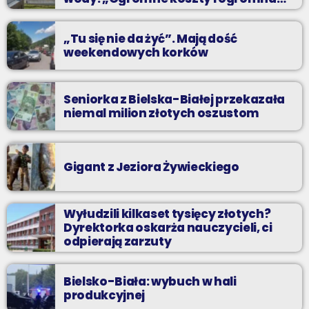
praca”
„Tu się nie da żyć”. Mają dość
weekendowych korków
Seniorka z Bielska-Białej przekazała
niemal milion złotych oszustom
Gigant z Jeziora Żywieckiego
Wyłudzili kilkaset tysięcy złotych?
Dyrektorka oskarża nauczycieli, ci
odpierają zarzuty
Bielsko-Biała: wybuch w hali
produkcyjnej