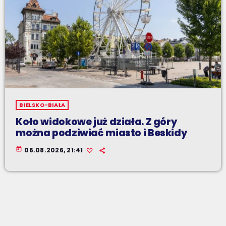
BIELSKO-BIAŁA
Koło widokowe już działa. Z góry
można podziwiać miasto i Beskidy
today
06.08.2026, 21:41