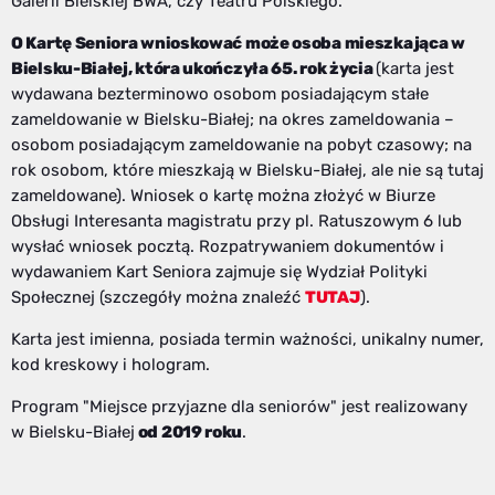
Galerii Bielskiej BWA, czy Teatru Polskiego.
O Kartę Seniora wnioskować może osoba mieszkająca w
Bielsku-Białej, która ukończyła 65. rok życia
(karta jest
wydawana bezterminowo osobom posiadającym stałe
zameldowanie w Bielsku-Białej; na okres zameldowania –
osobom posiadającym zameldowanie na pobyt czasowy; na
rok osobom, które mieszkają w Bielsku-Białej, ale nie są tutaj
zameldowane). Wniosek o kartę można złożyć w Biurze
Obsługi Interesanta magistratu przy pl. Ratuszowym 6 lub
wysłać wniosek pocztą. Rozpatrywaniem dokumentów i
wydawaniem Kart Seniora zajmuje się Wydział Polityki
Społecznej (szczegóły można znaleźć
TUTAJ
).
Karta jest imienna, posiada termin ważności, unikalny numer,
kod kreskowy i hologram.
Program "Miejsce przyjazne dla seniorów" jest realizowany
w Bielsku-Białej
od 2019 roku
.