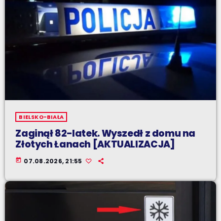
BIELSKO-BIAŁA
Zaginął 82-latek. Wyszedł z domu na
Złotych Łanach [AKTUALIZACJA]
today
07.08.2026, 21:55