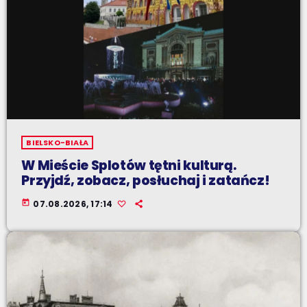
BIELSKO-BIAŁA
W Mieście Splotów tętni kulturą.
Przyjdź, zobacz, posłuchaj i zatańcz!
today
07.08.2026, 17:14