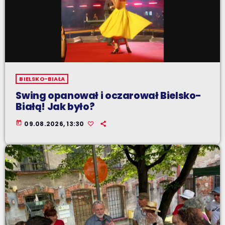
BIELSKO-BIAŁA
Swing opanował i oczarował Bielsko-
Białą! Jak było?
today
09.08.2026, 13:30