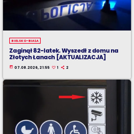
BIELSKO-BIAŁA
Zaginął 82-latek. Wyszedł z domu na
Złotych Łanach [AKTUALIZACJA]
today
07.08.2026, 21:55
1
2