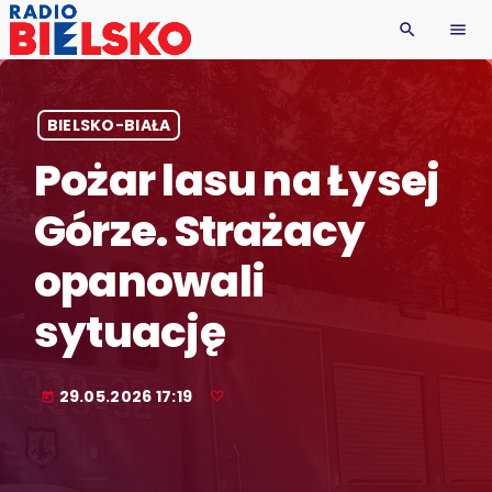
search
menu
BIELSKO-BIAŁA
Pożar lasu na Łysej
Górze. Strażacy
opanowali
sytuację
29.05.2026 17:19
today