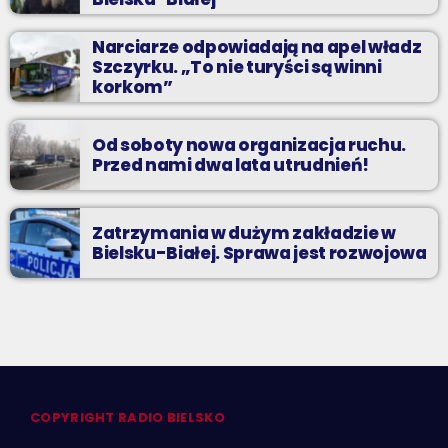
Narciarze odpowiadają na apel władz
Szczyrku. „To nie turyści są winni
korkom”
Od soboty nowa organizacja ruchu.
Przed nami dwa lata utrudnień!
Zatrzymania w dużym zakładzie w
Bielsku-Białej. Sprawa jest rozwojowa
COPYRIGHT RADIO BIELSKO