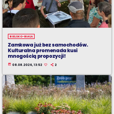
BIELSKO-BIAŁA
Zamkowa już bez samochodów.
Kulturalna promenada kusi
mnogością propozycji!
today
08.08.2026, 13:52
2