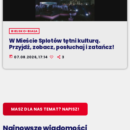
BIELSKO-BIAŁA
W Mieście Splotów tętni kulturą.
Przyjdź, zobacz, posłuchaj i zatańcz!
today
07.08.2026, 17:14
3
MASZ DLA NAS TEMAT? NAPISZ!
Najnowsze wiadomości