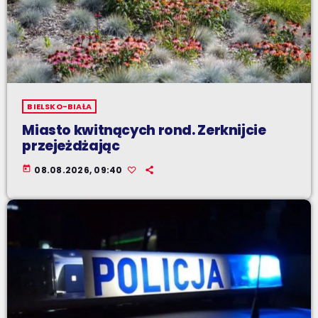
BIELSKO-BIAŁA
Miasto kwitnących rond. Zerknijcie
przejeżdżając
today
08.08.2026, 09:40