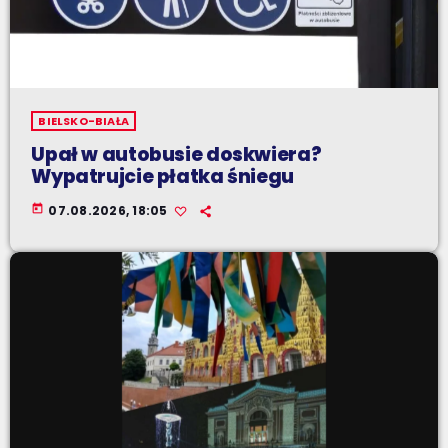
BIELSKO-BIAŁA
Upał w autobusie doskwiera?
Wypatrujcie płatka śniegu
today
07.08.2026, 18:05