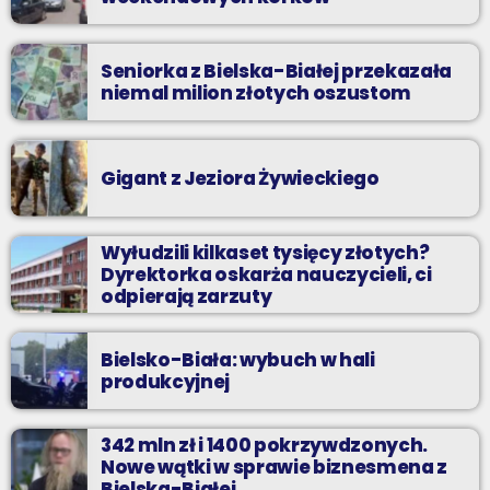
Seniorka z Bielska-Białej przekazała
niemal milion złotych oszustom
Gigant z Jeziora Żywieckiego
Wyłudzili kilkaset tysięcy złotych?
Dyrektorka oskarża nauczycieli, ci
odpierają zarzuty
Bielsko-Biała: wybuch w hali
produkcyjnej
342 mln zł i 1400 pokrzywdzonych.
Nowe wątki w sprawie biznesmena z
Bielska-Białej