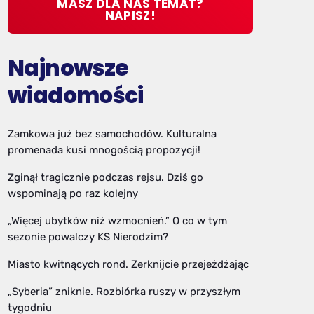
MASZ DLA NAS TEMAT?
NAPISZ!
Najnowsze
wiadomości
Zamkowa już bez samochodów. Kulturalna
promenada kusi mnogością propozycji!
Zginął tragicznie podczas rejsu. Dziś go
wspominają po raz kolejny
„Więcej ubytków niż wzmocnień.” O co w tym
sezonie powalczy KS Nierodzim?
Miasto kwitnących rond. Zerknijcie przejeżdżając
„Syberia” zniknie. Rozbiórka ruszy w przyszłym
tygodniu