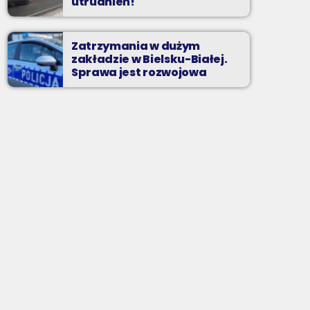
utrudnień!
Zatrzymania w dużym
zakładzie w Bielsku-Białej.
Sprawa jest rozwojowa