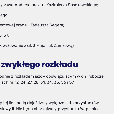
Władysława Andersa oraz ul. Kazimierza Sosnkowskiego;
iego;
 Dworcowej oraz ul. Tadeusza Regera;
0, 57;
krzyżowanie z ul. 3 Maja i ul. Zamkową).
e zwykłego rozkładu
odnie z rozkładem jazdy obowiązującym w dni robocze
h nr 12, 24, 27, 28, 31, 34, 35, 56 i 57.
y tej linii będą dojeżdżały wyłącznie do przystanków
łowy II. Nie będą obsługiwały przystanku Wapienica