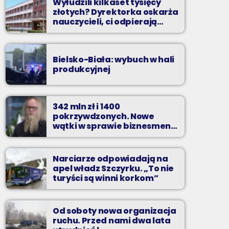
Wyłudzili kilkaset tysięcy
złotych? Dyrektorka oskarża
nauczycieli, ci odpierają
zarzuty
Bielsko-Biała: wybuch w hali
produkcyjnej
342 mln zł i 1400
pokrzywdzonych. Nowe
wątki w sprawie biznesmena
z Bielska-Białej
Narciarze odpowiadają na
apel władz Szczyrku. „To nie
turyści są winni korkom”
Od soboty nowa organizacja
ruchu. Przed nami dwa lata