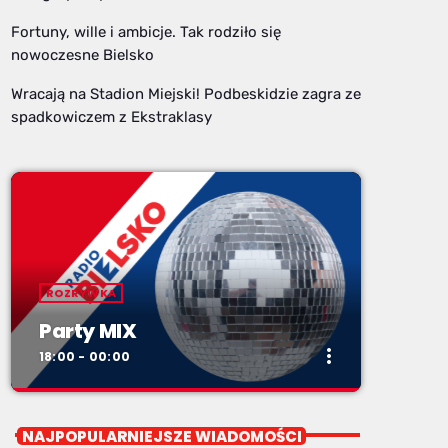
Fortuny, wille i ambicje. Tak rodziło się
nowoczesne Bielsko
Wracają na Stadion Miejski! Podbeskidzie zagra ze
spadkowiczem z Ekstraklasy
ROZRYWKA
Party MIX
more_vert
18:00 - 00:00
close
Party MIX
NAJPOPULARNIEJSZE WIADOMOŚCI