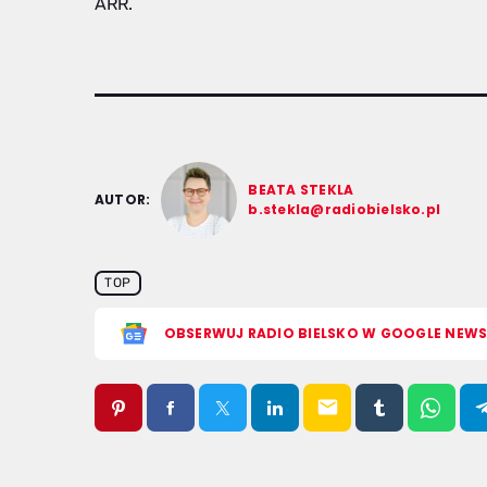
ARR.
BEATA STEKLA
AUTOR:
b.stekla@radiobielsko.pl
TOP
OBSERWUJ RADIO BIELSKO W GOOGLE NEW
email