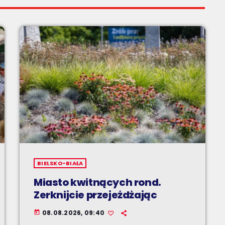
BIELSKO-BIAŁA
Miasto kwitnących rond.
Zerknijcie przejeżdżając
08.08.2026, 09:40
today