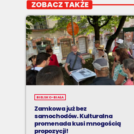
ZOBACZ TAKŻE
BIELSKO-BIAŁA
Zamkowa już bez
samochodów. Kulturalna
promenada kusi mnogością
propozycji!