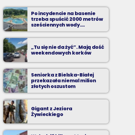
soboty od 18
Po incydencie na basenie
Planujesz domową prywatkę? Chcesz
trzeba spuścić 2000 metrów
rozgrzać się przed sobotnią imprezą? Masz
sześciennych wody.
ochotę pobawić się ze znajomymi przy
„Ogromne koszty i ogromna
najlepszych dyskotekowych przebojach?
praca”
„Tu się nie da żyć”. Mają dość
weekendowych korków
Seniorka z Bielska-Białej
przekazała niemal milion
złotych oszustom
Gigant z Jeziora
Żywieckiego