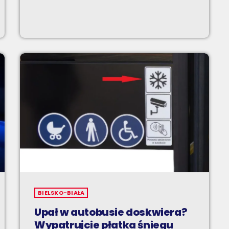
BIELSKO-BIAŁA
Upał w autobusie doskwiera?
Wypatrujcie płatka śniegu