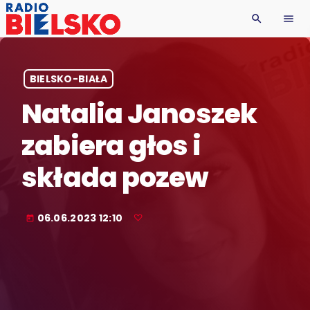
search
menu
BIELSKO-BIAŁA
Natalia Janoszek
zabiera głos i
składa pozew
06.06.2023 12:10
today