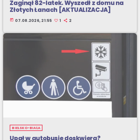
Zaginął 82-latek. Wyszedł z domu na
Złotych Łanach [AKTUALIZACJA]
today
07.08.2026, 21:55
1
2
BIELSKO-BIAŁA
Upał w autobusie doskwiera?