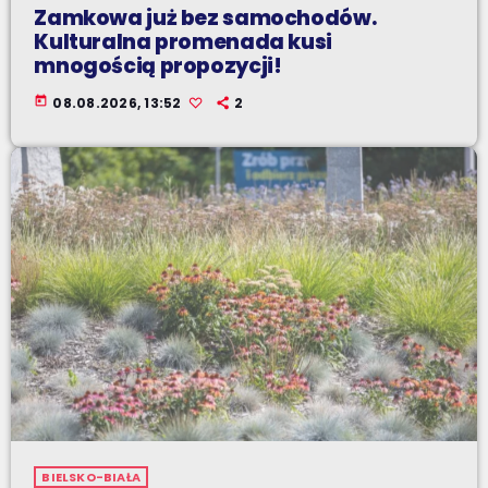
Zamkowa już bez samochodów.
Kulturalna promenada kusi
mnogością propozycji!
today
08.08.2026, 13:52
2
BIELSKO-BIAŁA