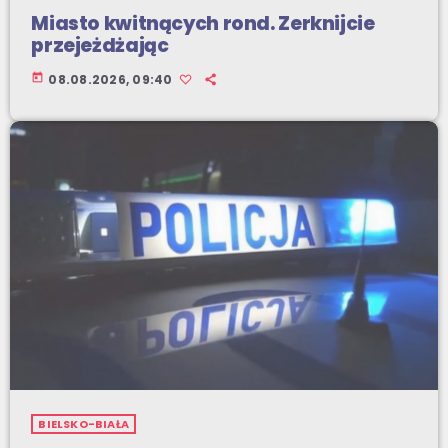
Miasto kwitnących rond. Zerknijcie
przejeżdżając
today
08.08.2026, 09:40
BIELSKO-BIAŁA