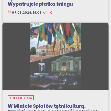
Wypatrujcie płatka śniegu
today
07.08.2026, 18:05
BIELSKO-BIAŁA
W Mieście Splotów tętni kulturą.