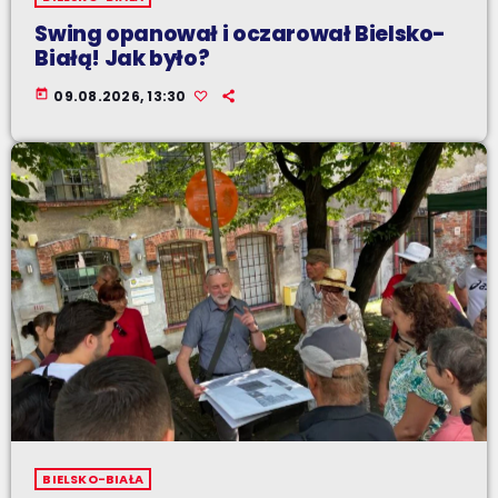
Swing opanował i oczarował Bielsko-
Białą! Jak było?
today
09.08.2026, 13:30
BIELSKO-BIAŁA