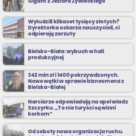
Gigant z Jeziora Żywieckiego
Wyłudzili kilkaset tysięcy złotych?
Dyrektorka oskarża nauczycieli, ci
odpierają zarzuty
Bielsko-Biała: wybuch w hali
produkcyjnej
342 mln zł i 1400 pokrzywdzonych.
Nowe wątki w sprawie biznesmena z
Bielska-Białej
Narciarze odpowiadają na apel władz
Szczyrku. „To nie turyści są winni
korkom”
Od soboty nowa organizacja ruchu.