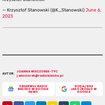
— Krzysztof Stanowski (@K_Stanowski)
June 6,
2023
JOANNA WIECZOREK-TYC
AUTOR:
j.wieczorek@radiobielsko.pl
OBSERWUJ RADIO
DODAJ NAS
BIELSKO W GOOGLE
JAKO ŹRÓDŁO W
NEWS
GOOGLE