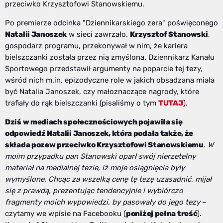
przeciwko Krzysztofowi Stanowskiemu.
Po premierze odcinka "Dziennikarskiego zera" poświęconego
Natalii Janoszek
w sieci zawrzało.
Krzysztof Stanowski
,
gospodarz programu, przekonywał w nim, że kariera
bielszczanki została przez nią zmyślona. Dziennikarz Kanału
Sportowego przedstawił argumenty na poparcie tej tezy,
wśród nich m.in. epizodyczne role w jakich obsadzana miała
być Natalia Janoszek, czy małoznaczące nagrody, które
trafiały do rąk bielszczanki (pisaliśmy o tym
TUTAJ
).
Dziś w mediach społecznościowych pojawiła się
odpowiedź Natalii Janoszek, która podała także, że
składa pozew przeciwko Krzysztofowi Stanowskiemu
.
W
moim przypadku pan Stanowski oparł swój nierzetelny
materiał na medialnej tezie, iż moje osiągnięcia były
wymyślone. Chcąc za wszelką cenę tę tezę uzasadnić, mijał
się z prawdą, prezentując tendencyjnie i wybiórczo
fragmenty moich wypowiedzi, by pasowały do jego tezy
–
czytamy we wpisie na Facebooku (
poniżej pełna treść
).