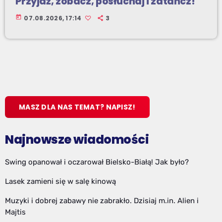
Przyjdź, zobacz, posłuchaj i zatańcz!
today
07.08.2026, 17:14
3
MASZ DLA NAS TEMAT? NAPISZ!
Najnowsze wiadomości
Swing opanował i oczarował Bielsko-Białą! Jak było?
Lasek zamieni się w salę kinową
Muzyki i dobrej zabawy nie zabrakło. Dzisiaj m.in. Alien i
Majtis