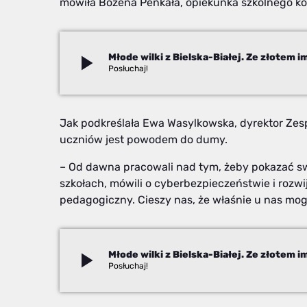
mówiła Bożena Penkała, opiekunka szkolnego koł
play_arrow
Beata Stekla
Jak podkreślała Ewa Wasylkowska, dyrektor Zes
uczniów jest powodem do dumy.
– Od dawna pracowali nad tym, żeby pokazać swo
szkołach, mówili o cyberbezpieczeństwie i rozwi
pedagogiczny. Cieszy nas, że właśnie u nas mogl
play_arrow
Beata Stekla