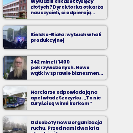
Wyłudzili kilkaset tysięcy
złotych? Dyrektorka oskarża
nauczycieli, ci odpierają
zarzuty
Bielsko-Biała: wybuch w hali
produkcyjnej
342 mln zł i 1400
pokrzywdzonych. Nowe
wątki w sprawie biznesmena
z Bielska-Białej
Narciarze odpowiadają na
apel władz Szczyrku. „To nie
turyści są winni korkom”
Od soboty nowa organizacja
ruchu. Przed nami dwa lata