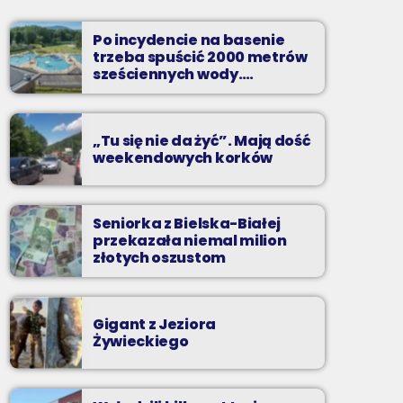
piątki od 20 do północy
Po incydencie na basenie
Kilkadziesiąt minut energetycznych beatów.
trzeba spuścić 2000 metrów
sześciennych wody.
„Ogromne koszty i ogromna
praca”
„Tu się nie da żyć”. Mają dość
weekendowych korków
Seniorka z Bielska-Białej
przekazała niemal milion
złotych oszustom
Gigant z Jeziora
Żywieckiego