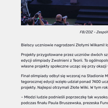
FB/ZDZ - Zespół 
Bielscy uczniowie nagrodzeni Złotymi Wilkami! I
Projekty przygotowane przez uczniów dwóch szkół
edycji olimpiady Zwolnieni z Teorii. To ogólnopo
własne projekty społeczne ucząc się przy okazj
Finał olimpiady odbył się wczoraj na Stadionie 
tegorocznej edycji wzięło udział ponad 7400 ucze
projekty. Najlepsi otrzymali Złote Wilki. W tym ro
– Młodzi ludzie podnieśli poprzeczkę tak wysok
podczas finału Paula Bruszewska, prezeska Funda