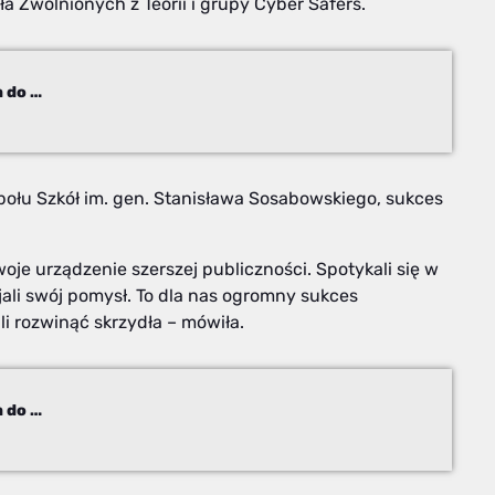
a Zwolnionych z Teorii i grupy Cyber Safers.
Młode wilki z Bielska-Białej. Ze złotem im do twarzy!
połu Szkół im. gen. Stanisława Sosabowskiego, sukces
je urządzenie szerszej publiczności. Spotykali się w
jali swój pomysł. To dla nas ogromny sukces
i rozwinąć skrzydła – mówiła.
Młode wilki z Bielska-Białej. Ze złotem im do twarzy!