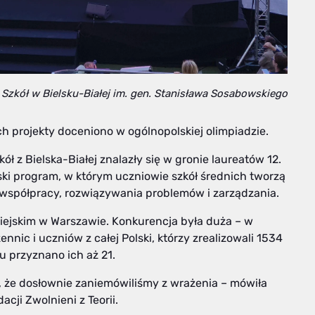
Szkół w Bielsku-Białej im. gen. Stanisława Sosabowskiego
ch projekty doceniono w ogólnopolskiej olimpiadzie.
 z Bielska-Białej znalazły się w gronie laureatów 12.
lski program, w którym uczniowie szkół średnich tworzą
i współpracy, rozwiązywania problemów i zarządzania.
Miejskim w Warszawie. Konkurencja była duża – w
nnic i uczniów z całej Polski, którzy zrealizowali 1534
ku przyznano ich aż 21.
o, że dosłownie zaniemówiliśmy z wrażenia – mówiła
cji Zwolnieni z Teorii.