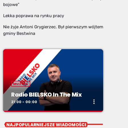
bojowe”
Lekka poprawa na rynku pracy
Nie żyje Antoni Grygierzec. Był pierwszym wójtem
gminy Bestwina
MUZYKA
Radio BIELSKO In The Mix
more_vert
21:00 - 00:00
close
Radio BIELSKO In The Mix
NAJPOPULARNIEJSZE WIADOMOŚCI