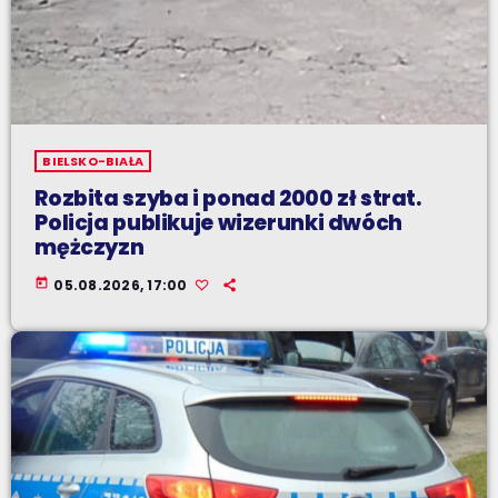
BIELSKO-BIAŁA
Rozbita szyba i ponad 2000 zł strat.
Policja publikuje wizerunki dwóch
mężczyzn
today
05.08.2026, 17:00