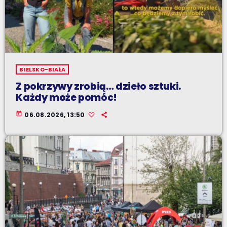
BIELSKO-BIAŁA
Z pokrzywy zrobią… dzieło sztuki.
Każdy może pomóc!
today
06.08.2026, 13:50