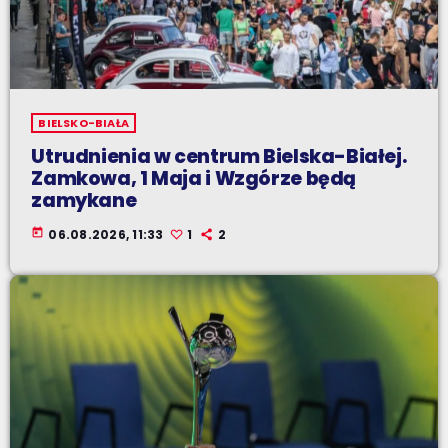
BIELSKO-BIAŁA
Utrudnienia w centrum Bielska-Białej.
Zamkowa, 1 Maja i Wzgórze będą
zamykane
today
06.08.2026, 11:33
1
2