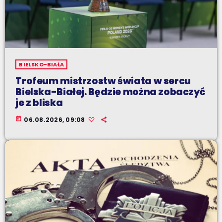
BIELSKO-BIAŁA
Trofeum mistrzostw świata w sercu
Bielska-Białej. Będzie można zobaczyć
je z bliska
today
06.08.2026, 09:08