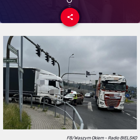
share
email
FB/Waszym Okiem - Radio BIELSKO