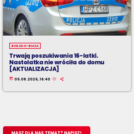
BIELSKO-BIAŁA
Trwają poszukiwania 16-latki.
Nastolatka nie wróciła do domu
[AKTUALIZACJA]
today
05.08.2026, 16:40
MASZ DLA NAS TEMAT? NAPISZ!