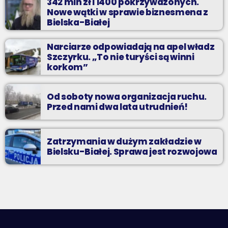
342 mln zł i 1400 pokrzywdzonych.
Nowe wątki w sprawie biznesmena z
Bielska-Białej
Narciarze odpowiadają na apel władz
Szczyrku. „To nie turyści są winni
korkom”
Od soboty nowa organizacja ruchu.
Przed nami dwa lata utrudnień!
Zatrzymania w dużym zakładzie w
Bielsku-Białej. Sprawa jest rozwojowa