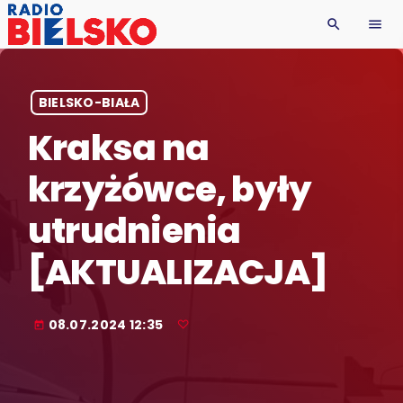
search
menu
BIELSKO-BIAŁA
Kraksa na
krzyżówce, były
utrudnienia
[AKTUALIZACJA]
08.07.2024 12:35
today