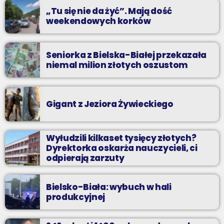
„Tu się nie da żyć”. Mają dość
weekendowych korków
Seniorka z Bielska-Białej przekazała
niemal milion złotych oszustom
Gigant z Jeziora Żywieckiego
Wyłudzili kilkaset tysięcy złotych?
Dyrektorka oskarża nauczycieli, ci
odpierają zarzuty
Bielsko-Biała: wybuch w hali
produkcyjnej