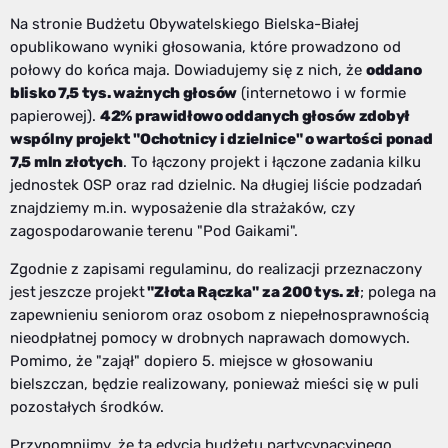
Na stronie Budżetu Obywatelskiego Bielska-Białej
opublikowano wyniki głosowania, które prowadzono od
połowy do końca maja. Dowiadujemy się z nich, że
oddano
blisko 7,5 tys. ważnych głosó
w
(internetowo i w formie
papierowej).
42% prawidłowo oddanych głosów zdobył
wspólny projekt "Ochotnicy i dzielnice" o wartości ponad
7,5 mln złotych
. To łączony projekt i łączone zadania kilku
jednostek OSP oraz rad dzielnic. Na długiej liście podzadań
znajdziemy m.in. wyposażenie dla strażaków, czy
zagospodarowanie terenu "Pod Gaikami".
Zgodnie z zapisami regulaminu, do realizacji przeznaczony
jest
jeszcze projekt
"Złota Rączka"
za 200 tys. z
ł
; polega na
zapewnieniu seniorom oraz osobom z niepełnosprawnością
nieodpłatnej pomocy w drobnych naprawach domowych.
Pomimo, że "zajął" dopiero 5. miejsce w głosowaniu
bielszczan, będzie realizowany, ponieważ mieści się w puli
pozostałych środków.
Przypomnijmy, że ta edycja budżetu partycypacyjnego