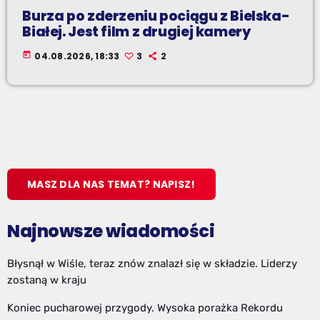
Burza po zderzeniu pociągu z Bielska-
Białej. Jest film z drugiej kamery
today
04.08.2026, 18:33
3
2
MASZ DLA NAS TEMAT? NAPISZ!
Najnowsze wiadomości
Błysnął w Wiśle, teraz znów znalazł się w składzie. Liderzy
zostaną w kraju
Koniec pucharowej przygody. Wysoka porażka Rekordu