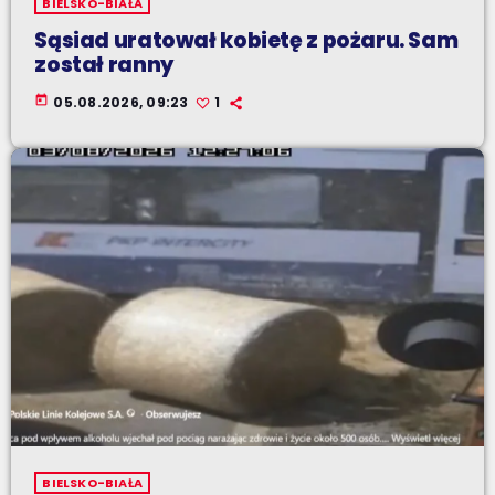
BIELSKO-BIAŁA
Sąsiad uratował kobietę z pożaru. Sam
został ranny
today
05.08.2026, 09:23
1
BIELSKO-BIAŁA