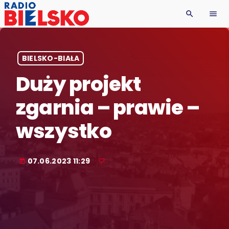
search
menu
BIELSKO-BIAŁA
Duży projekt
zgarnia – prawie –
wszystko
07.06.2023 11:29
today