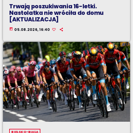
Trwają poszukiwania 16-letki.
Nastolatka nie wróciła do domu
[AKTUALIZACJA]
today
05.08.2026, 16:40
BIELSKO-BIAŁA