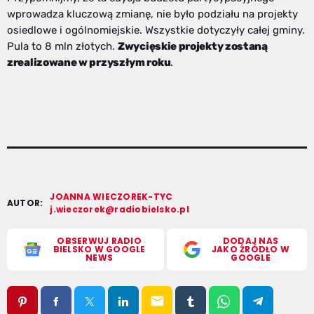
wprowadza kluczową zmianę, nie było podziału na projekty
osiedlowe i ogólnomiejskie. Wszystkie dotyczyły całej gminy.
Pula to 8 mln złotych.
Zwycięskie projekty zostaną
zrealizowane w przyszłym roku
.
JOANNA WIECZOREK-TYC
AUTOR:
j.wieczorek@radiobielsko.pl
OBSERWUJ RADIO
DODAJ NAS
BIELSKO W GOOGLE
JAKO ŹRÓDŁO W
NEWS
GOOGLE
email