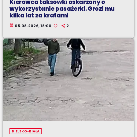
Kierowca taksówki oskarżony o
wykorzystanie pasażerki. Grozi mu
kilka lat za kratami
today
05.08.2026, 18:00
2
BIELSKO-BIAŁA