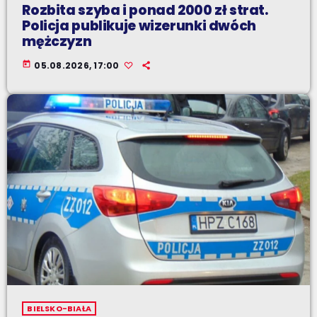
Rozbita szyba i ponad 2000 zł strat.
Policja publikuje wizerunki dwóch
mężczyzn
today
05.08.2026, 17:00
BIELSKO-BIAŁA