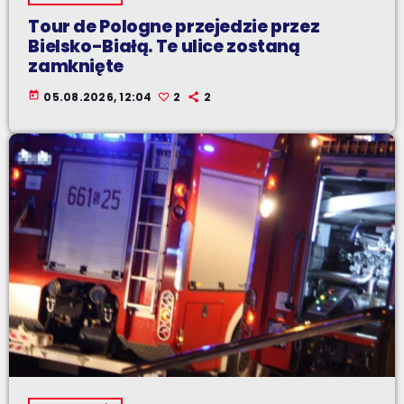
Tour de Pologne przejedzie przez
Bielsko-Białą. Te ulice zostaną
zamknięte
today
05.08.2026, 12:04
2
2