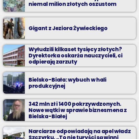
niemal milion złotych oszustom
Gigant z Jeziora Żywieckiego
Wyłudzili kilkaset tysięcy złotych?
Dyrektorka oskarża nauczycieli, ci
odpierają zarzuty
Bielsko-Biała: wybuch w hali
produkcyjnej
342 mln zł i 1400 pokrzywdzonych.
Nowe wątki w sprawie biznesmena z
Bielska-Białej
Narciarze odpowiadają na apel władz
Szczyrku. „To nie turyści są winni