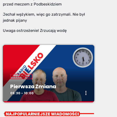
przed meczem z Podbeskidziem
Jechał wężykiem, więc go zatrzymali. Nie był
jednak pijany
Uwaga ostrzeżenie! Zrzucają wodę
ROZRYWKA
Pierwsza Zmiana
more_vert
05:30 - 10:00
close
Pierwsza Zmiana
NAJPOPULARNIEJSZE WIADOMOŚCI