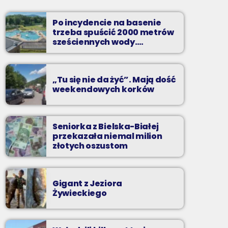
od poniedziałku do piątku od 5:30
Po incydencie na basenie
Codziennie od poniedziałku do piątku od 5:30
trzeba spuścić 2000 metrów
do 10.
sześciennych wody.
„Ogromne koszty i ogromna
praca”
„Tu się nie da żyć”. Mają dość
weekendowych korków
Seniorka z Bielska-Białej
przekazała niemal milion
złotych oszustom
Gigant z Jeziora
Żywieckiego