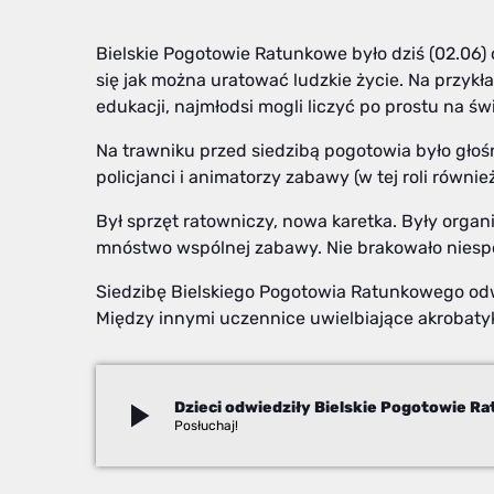
Bielskie Pogotowie Ratunkowe było dziś (02.06) 
się jak można uratować ludzkie życie. Na przyk
edukacji, najmłodsi mogli liczyć po prostu na ś
Na trawniku przed siedzibą pogotowia było głośn
policjanci i animatorzy zabawy (w tej roli równie
Był sprzęt ratowniczy, nowa karetka. Były orga
mnóstwo wspólnej zabawy. Nie brakowało niesp
Siedzibę Bielskiego Pogotowia Ratunkowego odwi
Między innymi uczennice uwielbiające akrobat
play_arrow
Izabela Janoszek