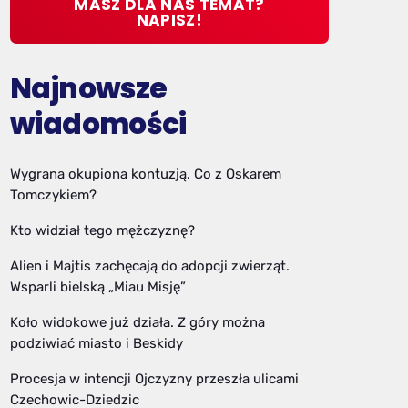
MASZ DLA NAS TEMAT?
NAPISZ!
Najnowsze
wiadomości
Wygrana okupiona kontuzją. Co z Oskarem
Tomczykiem?
Kto widział tego mężczyznę?
Alien i Majtis zachęcają do adopcji zwierząt.
Wsparli bielską „Miau Misję”
Koło widokowe już działa. Z góry można
podziwiać miasto i Beskidy
Procesja w intencji Ojczyzny przeszła ulicami
Czechowic-Dziedzic