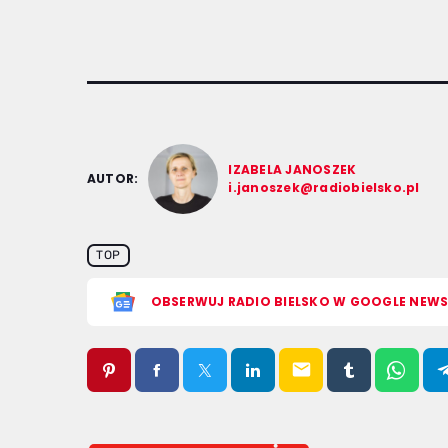
IZABELA JANOSZEK
AUTOR:
i.janoszek@radiobielsko.pl
TOP
OBSERWUJ RADIO BIELSKO W GOOGLE NEW
email