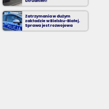
utrudnień!
Zatrzymania w dużym
zakładzie w Bielsku-Białej.
Sprawa jest rozwojowa