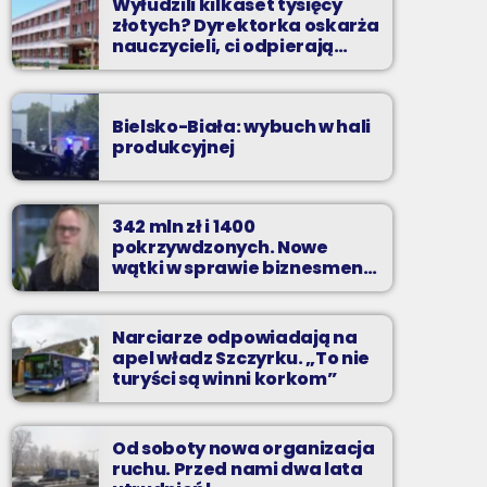
Wyłudzili kilkaset tysięcy
złotych? Dyrektorka oskarża
nauczycieli, ci odpierają
zarzuty
Bielsko-Biała: wybuch w hali
produkcyjnej
342 mln zł i 1400
pokrzywdzonych. Nowe
wątki w sprawie biznesmena
z Bielska-Białej
Narciarze odpowiadają na
apel władz Szczyrku. „To nie
turyści są winni korkom”
Od soboty nowa organizacja
ruchu. Przed nami dwa lata