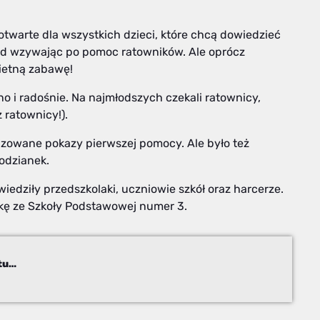
otwarte dla wszystkich dzieci, które chcą dowiedzieć
ład wzywając po pomoc ratowników. Ale oprócz
wietną zabawę!
o i radośnie. Na najmłodszych czekali ratownicy,
ż ratownicy!).
nizowane pokazy pierwszej pomocy. Ale było też
odzianek.
edziły przedszkolaki, uczniowie szkół oraz harcerze.
ykę ze Szkoły Podstawowej numer 3.
Dzieci odwiedziły Bielskie Pogotowie Ratunkowe