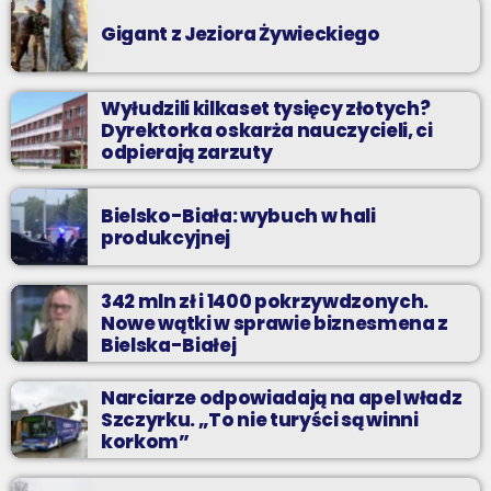
Gigant z Jeziora Żywieckiego
Wyłudzili kilkaset tysięcy złotych?
Dyrektorka oskarża nauczycieli, ci
odpierają zarzuty
Bielsko-Biała: wybuch w hali
produkcyjnej
342 mln zł i 1400 pokrzywdzonych.
Nowe wątki w sprawie biznesmena z
Bielska-Białej
Narciarze odpowiadają na apel władz
Szczyrku. „To nie turyści są winni
korkom”