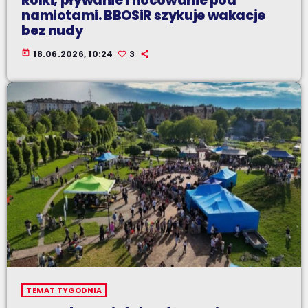
Rolki, pływanie i nocowanie pod
namiotami. BBOSiR szykuje wakacje
bez nudy
today
18.06.2026, 10:24
3
TEMAT TYGODNIA