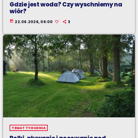
Gdzie jest woda? Czy wyschniemy na
wiór?
today
22.06.2026, 06:00
3
TEMAT TYGODNIA