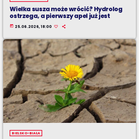
Wielka susza może wrócić? Hydrolog
ostrzega, a pierwszy apel już jest
today
25.06.2026, 18:00
BIELSKO-BIAŁA