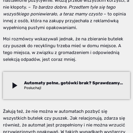
nastawione pozytywnie. Widzą przede wszystkim korzyści, a
nie kłopoty. –
To bardzo dobre. Przedtem tyle się tego
wszystkiego poniewierało, a teraz mamy czysto
– to opinia
innej z osób, która na zakupy przyjechała z reklamówką
wypełnioną pustymi opakowaniami.
Moi rozmówcy wskazywali jednak, że na zbieranie butelek
czy puszek do recyklingu trzeba mieć w domu miejsce. A
tego miejsca, w związku z gromadzeniem i odpowiednią
selekcją odpadów, jest coraz mniej.
play_arrow
Automaty pełne, gotówki brak? Sprawdzamy, jak działa system kaucyjny
Izabela Janoszek
Żałują też, że nie można w automatach pozbyć się
wszystkich butelek czy puszek. Jak relacjonują, zdarza się
również, że automat jest przepełniony i nie można wrzucić
przywiezionych opakowań. W takich wypadkach wystarczy