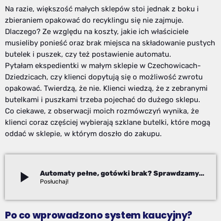
Na razie, większość małych sklepów stoi jednak z boku i
zbieraniem opakować do recyklingu się nie zajmuje.
Dlaczego? Ze względu na koszty, jakie ich właściciele
musieliby ponieść oraz brak miejsca na składowanie pustych
butelek i puszek, czy też postawienie automatu.
Pytałam ekspedientki w małym sklepie w Czechowicach-
Dziedzicach, czy klienci dopytują się o możliwość zwrotu
opakować. Twierdzą, że nie. Klienci wiedzą, że z zebranymi
butelkami i puszkami trzeba pojechać do dużego sklepu.
Co ciekawe, z obserwacji moich rozmówczyń wynika, że
klienci coraz częściej wybierają szklane butelki, które mogą
oddać w sklepie, w którym doszło do zakupu.
play_arrow
Automaty pełne, gotówki brak? Sprawdzamy, jak działa system kaucyjny
Izabela Janoszek
Po co wprowadzono system kaucyjny?