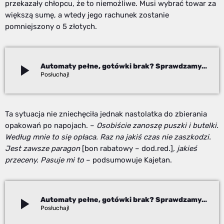
przekazały chłopcu, że to niemożliwe. Musi wybrać towar za
większą sumę, a wtedy jego rachunek zostanie
pomniejszony o 5 złotych.
play_arrow
Automaty pełne, gotówki brak? Sprawdzamy, jak działa system kaucyjny
Izabela Janoszek
Ta sytuacja nie zniechęciła jednak nastolatka do zbierania
opakowań po napojach. –
Osobiście zanoszę puszki i butelki.
Według mnie to się opłaca. Raz na jakiś czas nie zaszkodzi.
Jest zawsze paragon
[bon rabatowy – dod.red.]
, jakieś
przeceny. Pasuje mi to
– podsumowuje Kajetan.
play_arrow
Automaty pełne, gotówki brak? Sprawdzamy, jak działa system kaucyjny
Izabela Janoszek