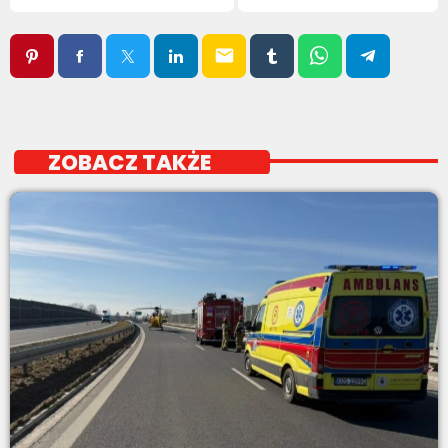
email
ZOBACZ TAKŻE