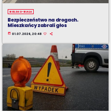
BIELSKO-BIAŁA
Bezpieczeństwo na drogach.
Mieszkańcy zabrali głos
today
01.07.2026, 20:48