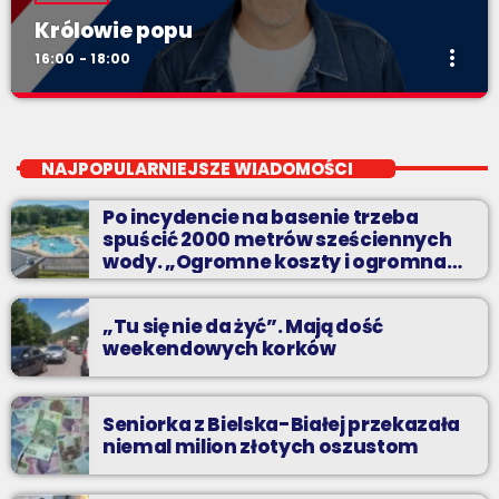
Królowie popu
more_vert
16:00 - 18:00
Królowie popu
close
niedziele od 16
NAJPOPULARNIEJSZE WIADOMOŚCI
Sylwetki artystów i zespoły, które zapisały się na kartach
Po incydencie na basenie trzeba
historii muzyki popularnej.
spuścić 2000 metrów sześciennych
wody. „Ogromne koszty i ogromna
praca”
„Tu się nie da żyć”. Mają dość
weekendowych korków
Seniorka z Bielska-Białej przekazała
niemal milion złotych oszustom