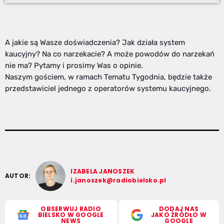
A jakie są Wasze doświadczenia? Jak działa system
kaucyjny? Na co narzekacie? A może powodów do narzekań
nie ma? Pytamy i prosimy Was o opinie.
Naszym gościem, w ramach Tematu Tygodnia, będzie także
przedstawiciel jednego z operatorów systemu kaucyjnego.
IZABELA JANOSZEK
AUTOR:
i.janoszek@radiobielsko.pl
OBSERWUJ RADIO
DODAJ NAS
BIELSKO W GOOGLE
JAKO ŹRÓDŁO W
NEWS
GOOGLE