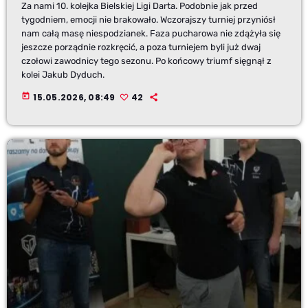
Za nami 10. kolejka Bielskiej Ligi Darta. Podobnie jak przed
tygodniem, emocji nie brakowało. Wczorajszy turniej przyniósł
nam całą masę niespodzianek. Faza pucharowa nie zdążyła się
jeszcze porządnie rozkręcić, a poza turniejem byli już dwaj
czołowi zawodnicy tego sezonu. Po końcowy triumf sięgnął z
kolei Jakub Dyduch.
today
15.05.2026, 08:49
42