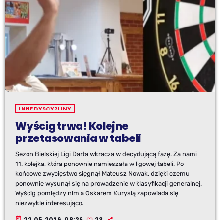
INNE DYSCYPLINY
Wyścig trwa! Kolejne
przetasowania w tabeli
Sezon Bielskiej Ligi Darta wkracza w decydującą fazę. Za nami
11. kolejka, która ponownie namieszała w ligowej tabeli. Po
końcowe zwycięstwo sięgnął Mateusz Nowak, dzięki czemu
ponownie wysunął się na prowadzenie w klasyfikacji generalnej.
Wyścig pomiędzy nim a Oskarem Kurysią zapowiada się
niezwykle interesująco.
today
22.05.2026, 08:29
23