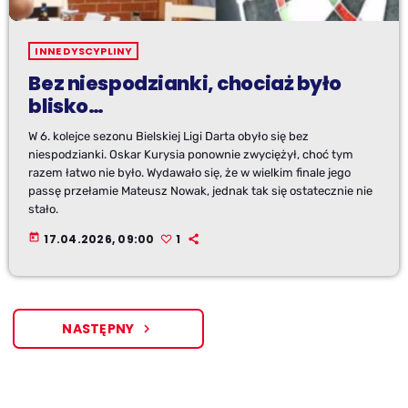
INNE DYSCYPLINY
Bez niespodzianki, chociaż było
blisko…
W 6. kolejce sezonu Bielskiej Ligi Darta obyło się bez
niespodzianki. Oskar Kurysia ponownie zwyciężył, choć tym
razem łatwo nie było. Wydawało się, że w wielkim finale jego
passę przełamie Mateusz Nowak, jednak tak się ostatecznie nie
stało.
today
17.04.2026, 09:00
1
NASTĘPNY
navigate_next