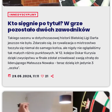
INNE DYSCYPLINY
Kto sięgnie po tytuł? W grze
pozostało dwóch zawodników
Takiego sezonu w dotychczasowej historii Bielskiej Ligi Darta
jeszcze nie było. Zdarzało się, że rywalizacja o mistrzostwo
toczyła się niemal do samego końca, ale nigdy nie oglądaliśmy
tak małych różnic punktowych. W 12. kolejce Oskar Kurysia
dzięki zwycięstwu w finale zdołał zniwelować swoją stratę do
liderującego Mateusza Nowaka - teraz dzielą ich jedynie 3
,,oczka”.
today
29.05.2026, 11:11
21