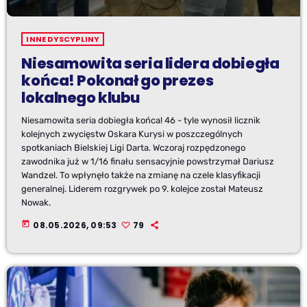
INNE DYSCYPLINY
Niesamowita seria lidera dobiegła
końca! Pokonał go prezes
lokalnego klubu
Niesamowita seria dobiegła końca! 46 - tyle wynosił licznik
kolejnych zwycięstw Oskara Kurysi w poszczególnych
spotkaniach Bielskiej Ligi Darta. Wczoraj rozpędzonego
zawodnika już w 1/16 finału sensacyjnie powstrzymał Dariusz
Wandzel. To wpłynęło także na zmianę na czele klasyfikacji
generalnej. Liderem rozgrywek po 9. kolejce został Mateusz
Nowak.
today
08.05.2026, 09:53
79