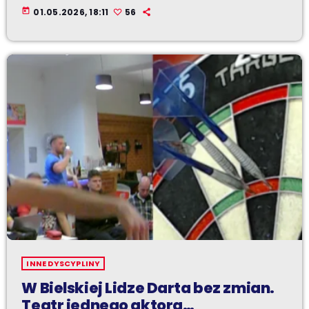
today
01.05.2026, 18:11
56
INNE DYSCYPLINY
W Bielskiej Lidze Darta bez zmian.
Teatr jednego aktora…