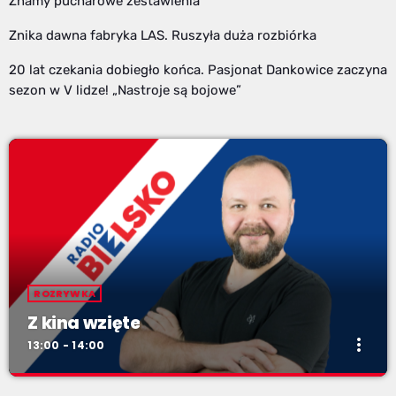
Znamy pucharowe zestawienia
Znika dawna fabryka LAS. Ruszyła duża rozbiórka
20 lat czekania dobiegło końca. Pasjonat Dankowice zaczyna
sezon w V lidze! „Nastroje są bojowe”
ROZRYWKA
Z kina wzięte
more_vert
13:00 - 14:00
Z kina wzięte