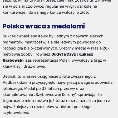
sezonu. Mimo to Polak przez całe mistrzostwa utrzymywał
się w ścisłej czołówce, regularnie wygrywał kolejne
konkurencje i do samego końca walczył o złoto.
Polska wraca z medalami
Sukces Sebastiana Kawy był jednym z najważniejszych
momentów mistrzostw, ale nie jedynym powodem do
radości dla biało-czerwonych. Srebrny medal w klasie 20-
metrowej zdobyli również
Judyta Czyż
i
Łukasz
Grabowski
, zaś reprezentacja Polski wywalczyła brąz w
klasyfikacji drużynowej.
Jednak to właśnie osiągnięcie pilota związanego z
Podbeskidziem przyciągnęło największą uwagę środowiska
lotniczego. Medal po 33 latach przerwy oraz
skompletowanie „Szybowcowej Korony” sprawiają, że
tegoroczne mistrzostwa już teraz można uznać za jeden z
najważniejszych rozdziałów w historii polskiego
szybownictwa.