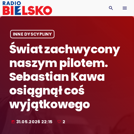
search
menu
INNE DYSCYPLINY
Świat zachwycony
naszym pilotem.
Sebastian Kawa
osiągnął coś
wyjątkowego
31.05.2026 22:15
2
today