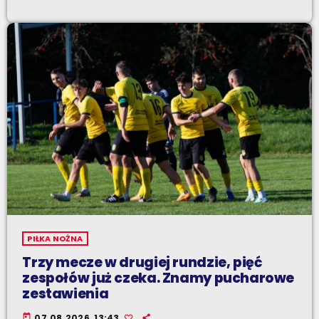
PIŁKA NOŻNA
Trzy mecze w drugiej rundzie, pięć
zespołów już czeka. Znamy pucharowe
zestawienia
today
07.08.2026, 13:43