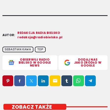
REDAKCJA RADIA BIELSKO
AUTOR:
redakcja@radiobielsko.pl
SEBASTIAN KAWA
TOP
OBSERWUJ RADIO
DODAJ NAS
BIELSKO W GOOGLE
JAKO ŹRÓDŁO W
NEWS
GOOGLE
email
ZOBACZ TAKŻE