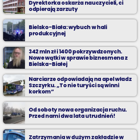
Dyrektorka oskarża nauczycieli, ci
odpierają zarzuty
Bielsko-Biała: wybuch w hali
produkcyjnej
342 mln zł i 1400 pokrzywdzonych.
Nowe wątki w sprawie biznesmena z
Bielska-Białej
Narciarze odpowiadają na apel władz
Szczyrku. „To nie turyści są winni
korkom”
Od soboty nowa organizacja ruchu.
Przed nami dwa lata utrudnień!
Zatrzymania w dużym zakładzie w