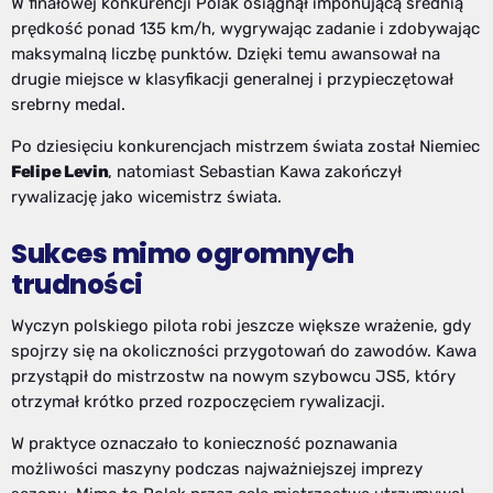
W finałowej konkurencji Polak osiągnął imponującą średnią
prędkość ponad 135 km/h, wygrywając zadanie i zdobywając
maksymalną liczbę punktów. Dzięki temu awansował na
drugie miejsce w klasyfikacji generalnej i przypieczętował
srebrny medal.
Po dziesięciu konkurencjach mistrzem świata został Niemiec
Felipe Levin
, natomiast Sebastian Kawa zakończył
rywalizację jako wicemistrz świata.
Sukces mimo ogromnych
trudności
Wyczyn polskiego pilota robi jeszcze większe wrażenie, gdy
spojrzy się na okoliczności przygotowań do zawodów. Kawa
przystąpił do mistrzostw na nowym szybowcu JS5, który
otrzymał krótko przed rozpoczęciem rywalizacji.
W praktyce oznaczało to konieczność poznawania
możliwości maszyny podczas najważniejszej imprezy