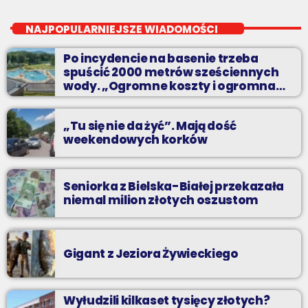
close
Soboty od 13 do 14
NAJPOPULARNIEJSZE WIADOMOŚCI
Z Kina Wzięte to audycja w której film występuje roli głównej.
Po incydencie na basenie trzeba
spuścić 2000 metrów sześciennych
wody. „Ogromne koszty i ogromna
praca”
„Tu się nie da żyć”. Mają dość
weekendowych korków
Seniorka z Bielska-Białej przekazała
niemal milion złotych oszustom
Gigant z Jeziora Żywieckiego
Wyłudzili kilkaset tysięcy złotych?