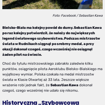
Foto: Facebook / Sebastian Kawa
Bielsko-Biała ma kolejny powód do dumy. Sebastian Kawa
po raz kolejny potwierdził, że należy do największych
legend światowego szybownictwa. Podczas mistrzostw
świata w Rudnikach sięgnął po srebrny medal, a przy
okazji dokonał czegoś, czego wcześniej nie osiągnął
żaden pilot na świecie.
Choć do tytułu mistrzowskiego zabrakło zaledwie kilku
punktów, osiągnięcie pilota Aeroklubu Bielsko-Bialskiego ma
wyjątkowy wymiar. Polska czekała na medal mistrzostw
świata w Klasie Otwartej aż 33 lata. Jeszcze większe
wrażenie robi jednak fakt, że
Sebastian Kawa
dokonał
czegoś, czego wcześniej nie udało się nikomu.
Historyczna „Szybowcowa