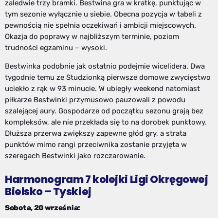
zaledwie trzy bramki. Bestwina gra w kratkę, punktując w
tym sezonie wyłącznie u siebie. Obecna pozycja w tabeli z
pewnością nie spełnia oczekiwań i ambicji miejscowych.
Okazja do poprawy w najbliższym terminie, poziom
trudności egzaminu – wysoki.
Bestwinka podobnie jak ostatnio podejmie wicelidera. Dwa
tygodnie temu ze Studzionką pierwsze domowe zwycięstwo
uciekło z rąk w 93 minucie. W ubiegły weekend natomiast
piłkarze Bestwinki przymusowo pauzowali z powodu
szalejącej aury. Gospodarze od początku sezonu grają bez
kompleksów, ale nie przekłada się to na dorobek punktowy.
Dłuższa przerwa zwiększy zapewne głód gry, a strata
punktów mimo rangi przeciwnika zostanie przyjęta w
szeregach Bestwinki jako rozczarowanie.
Harmonogram 7 kolejki Ligi Okręgowej
Bielsko – Tyskiej
Sobota, 20 września: