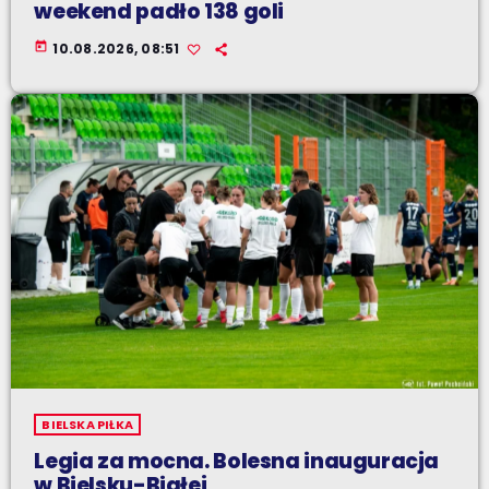
weekend padło 138 goli
today
10.08.2026, 08:51
BIELSKA PIŁKA
Legia za mocna. Bolesna inauguracja
w Bielsku-Białej