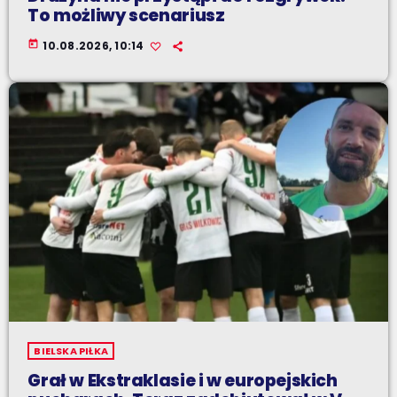
To możliwy scenariusz
today
10.08.2026, 10:14
BIELSKA PIŁKA
Grał w Ekstraklasie i w europejskich