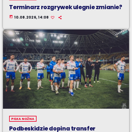
Terminarz rozgrywek ulegnie zmianie?
today
10.08.2026, 14:08
PIŁKA NOŻNA
Podbeskidzie dopina transfer