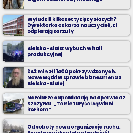
Wyłudzili kilkaset tysięcy złotych?
Dyrektorka oskarża nauczycieli, ci
odpierają zarzuty
Bielsko-Biała: wybuch w hali
produkcyjnej
342 mln zł i 1400 pokrzywdzonych.
Nowe wątki w sprawie biznesmena z
Bielska-Białej
Narciarze odpowiadają na apel władz
Szczyrku. „To nie turyści są winni
korkom”
Od soboty nowa organizacja ruchu.
Przed nami dwa lata utrudnień!