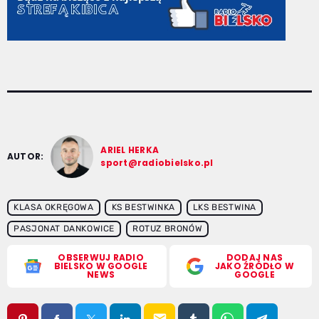
ARIEL HERKA
AUTOR:
sport@radiobielsko.pl
KLASA OKRĘGOWA
KS BESTWINKA
LKS BESTWINA
PASJONAT DANKOWICE
ROTUZ BRONÓW
OBSERWUJ RADIO
DODAJ NAS
BIELSKO W GOOGLE
JAKO ŹRÓDŁO W
NEWS
GOOGLE
email