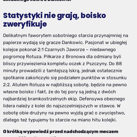
Statystyki nie grają, boisko
zweryfikuje
Delikatnym faworytem sobotniego starcia przynajmniej na
papierze wydają się gracze Dankowic. Pasjonat w ubiegłej
kolejce pokonał 2:1 Czarnych Jaworze – niedawnego
pogromcę Rotuza. Piłkarze z Bronowa dla odmiany byli
bliscy przywiezienia kompletu oczek z Pszczyny. Do 88
minuty prowadzili z tamtejszą Iskrą, jednak ostatecznie
spotkanie zakończyło się podziałem punktów w stosunku
2:2. Atutem Rotuza w najbliższą sobotę, będzie na pewno
własne boisko i fakt, że do tej pory są jedną z dwóch
najbardziej bramkostrzelnych ekip. Defensywa obecnego
lidera należy z kolei do najszczelniejszych w stawce. W
sobotę obie drużyny na pewno wyjdą grać o zwycięstwo,
dlatego też typujemy to starcie na miano hitu kolejki.
O krótką wypowiedź przed nadchodzącym meczem