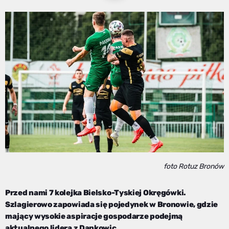
foto Rotuz Bronów
Przed nami 7 kolejka Bielsko-Tyskiej Okręgówki.
Szlagierowo zapowiada się pojedynek w Bronowie, gdzie
mający wysokie aspiracje gospodarze podejmą
aktualnego lidera z Dankowic.