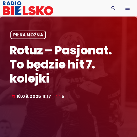
search
menu
PIŁKA NOŻNA
Rotuz – Pasjonat.
To będzie hit 7.
kolejki
18.09.2025 11:17
5
today