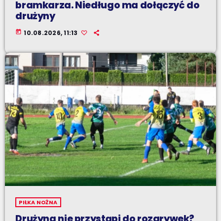
bramkarza. Niedługo ma dołączyć do
drużyny
today
10.08.2026, 11:13
PIŁKA NOŻNA
Drużyna nie przystąpi do rozgrywek?