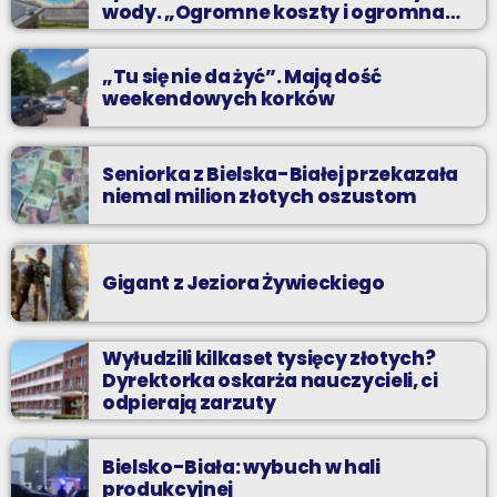
wody. „Ogromne koszty i ogromna
praca”
„Tu się nie da żyć”. Mają dość
weekendowych korków
Seniorka z Bielska-Białej przekazała
niemal milion złotych oszustom
Gigant z Jeziora Żywieckiego
Wyłudzili kilkaset tysięcy złotych?
Dyrektorka oskarża nauczycieli, ci
odpierają zarzuty
Bielsko-Biała: wybuch w hali
produkcyjnej