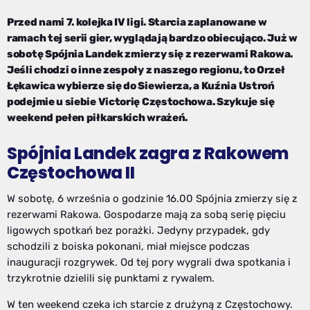
Przed nami 7. kolejka IV ligi. Starcia zaplanowane w
ramach tej serii gier, wyglądają bardzo obiecująco. Już w
sobotę Spójnia Landek zmierzy się z rezerwami Rakowa.
Jeśli chodzi o inne zespoły z naszego regionu, to Orzeł
Łękawica wybierze się do Siewierza, a Kuźnia Ustroń
podejmie u siebie Victorię Częstochowa. Szykuje się
weekend pełen piłkarskich wrażeń.
Spójnia Landek zagra z Rakowem
Częstochowa II
W sobotę, 6 września o godzinie 16.00 Spójnia zmierzy się z
rezerwami Rakowa. Gospodarze mają za sobą serię pięciu
ligowych spotkań bez porażki. Jedyny przypadek, gdy
schodzili z boiska pokonani, miał miejsce podczas
inauguracji rozgrywek. Od tej pory wygrali dwa spotkania i
trzykrotnie dzielili się punktami z rywalem.
W ten weekend czeka ich starcie z drużyną z Częstochowy.