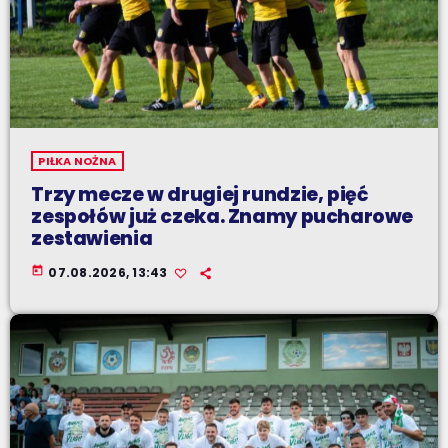
PIŁKA NOŻNA
Trzy mecze w drugiej rundzie, pięć
zespołów już czeka. Znamy pucharowe
zestawienia
today
07.08.2026, 13:43