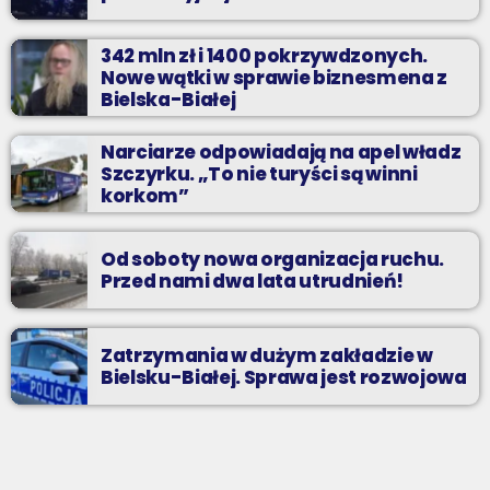
342 mln zł i 1400 pokrzywdzonych.
Nowe wątki w sprawie biznesmena z
Bielska-Białej
Narciarze odpowiadają na apel władz
Szczyrku. „To nie turyści są winni
korkom”
Od soboty nowa organizacja ruchu.
Przed nami dwa lata utrudnień!
Zatrzymania w dużym zakładzie w
Bielsku-Białej. Sprawa jest rozwojowa