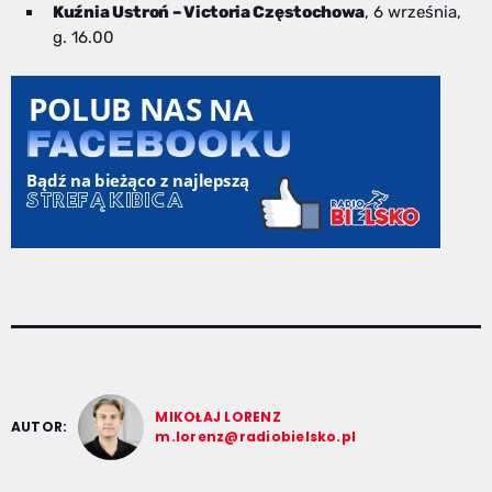
Kuźnia Ustroń – Victoria Częstochowa
, 6 września,
g. 16.00
MIKOŁAJ LORENZ
AUTOR:
m.lorenz@radiobielsko.pl