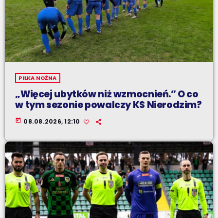
PIŁKA NOŻNA
„Więcej ubytków niż wzmocnień.” O co
w tym sezonie powalczy KS Nierodzim?
today
08.08.2026, 12:10