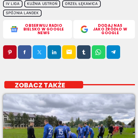
IV LIGA
KUŹNIA USTROŃ
ORZEŁ ŁĘKAWICA
SPÓJNIA LANDEK
OBSERWUJ RADIO
DODAJ NAS
BIELSKO W GOOGLE
JAKO ŹRÓDŁO W
NEWS
GOOGLE
email
ZOBACZ TAKŻE