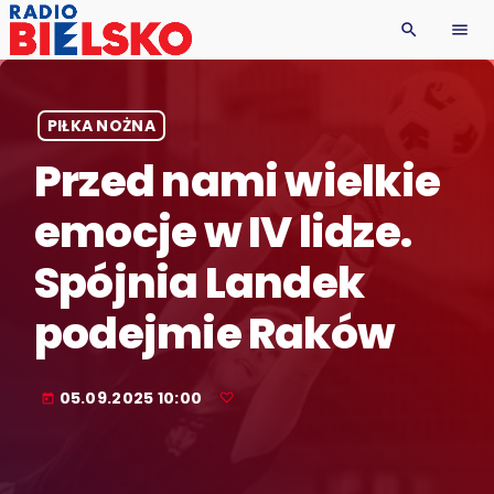
search
menu
PIŁKA NOŻNA
Przed nami wielkie
emocje w IV lidze.
Spójnia Landek
podejmie Raków
05.09.2025 10:00
today