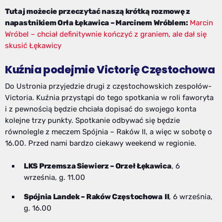
Tutaj możecie przeczytać naszą krótką rozmowę z
napastnikiem Orła Łękawica – Marcinem Wróblem:
Marcin
Wróbel – chciał definitywnie kończyć z graniem, ale dał się
skusić Łękawicy
Kuźnia podejmie Victorię Częstochowa
Do Ustronia przyjedzie drugi z częstochowskich zespołów-
Victoria. Kuźnia przystąpi do tego spotkania w roli faworyta
i z pewnością będzie chciała dopisać do swojego konta
kolejne trzy punkty. Spotkanie odbywać się będzie
równolegle z meczem Spójnia – Raków II, a więc w sobotę o
16.00. Przed nami bardzo ciekawy weekend w regionie.
LKS Przemsza Siewierz – Orzeł Łękawica
, 6
września, g. 11.00
Spójnia Landek – Raków Częstochowa
II
, 6 września,
g. 16.00