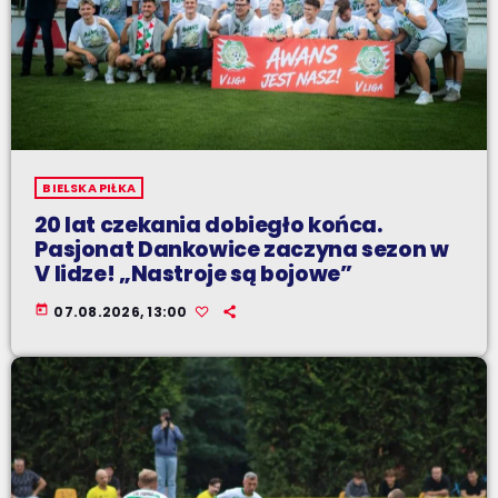
BIELSKA PIŁKA
20 lat czekania dobiegło końca.
Pasjonat Dankowice zaczyna sezon w
V lidze! „Nastroje są bojowe”
today
07.08.2026, 13:00