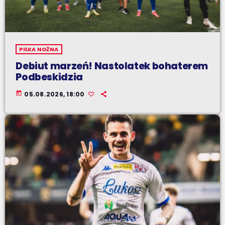
PIŁKA NOŻNA
Debiut marzeń! Nastolatek bohaterem
Podbeskidzia
today
05.08.2026, 18:00