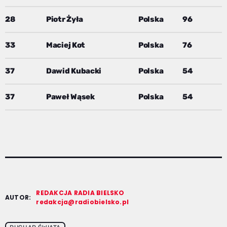
28
Piotr Żyła
Polska
96
33
Maciej Kot
Polska
76
37
Dawid Kubacki
Polska
54
37
Paweł Wąsek
Polska
54
REDAKCJA RADIA BIELSKO
AUTOR:
redakcja@radiobielsko.pl