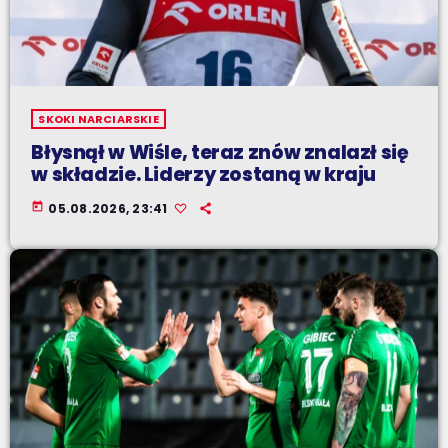
SKOKI NARCIARSKIE
Błysnął w Wiśle, teraz znów znalazł się
w składzie. Liderzy zostaną w kraju
today
05.08.2026, 23:41