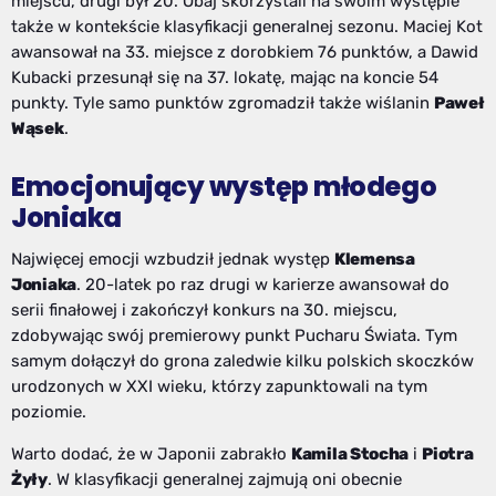
miejscu, drugi był 20. Obaj skorzystali na swoim występie
także w kontekście klasyfikacji generalnej sezonu. Maciej Kot
awansował na 33. miejsce z dorobkiem 76 punktów, a Dawid
Kubacki przesunął się na 37. lokatę, mając na koncie 54
punkty. Tyle samo punktów zgromadził także wiślanin
Paweł
Wąsek
.
Emocjonujący występ młodego
Joniaka
Najwięcej emocji wzbudził jednak występ
Klemensa
Joniaka
. 20-latek po raz drugi w karierze awansował do
serii finałowej i zakończył konkurs na 30. miejscu,
zdobywając swój premierowy punkt Pucharu Świata. Tym
samym dołączył do grona zaledwie kilku polskich skoczków
urodzonych w XXI wieku, którzy zapunktowali na tym
poziomie.
Warto dodać, że w Japonii zabrakło
Kamila Stocha
i
Piotra
Żyły
. W klasyfikacji generalnej zajmują oni obecnie