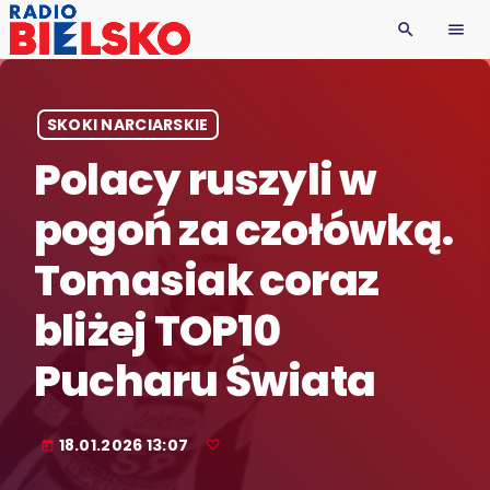
search
menu
SKOKI NARCIARSKIE
Polacy ruszyli w
pogoń za czołówką.
Tomasiak coraz
bliżej TOP10
Pucharu Świata
18.01.2026 13:07
today