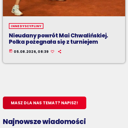
INNE DYSCYPLINY
Nieudany powrót Mai Chwalińskiej.
Polka pożegnała się z turniejem
today
05.08.2026, 08:39
MASZ DLA NAS TEMAT? NAPISZ!
Najnowsze wiadomości