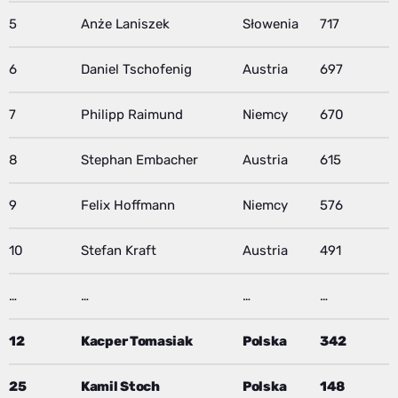
5
Anże Laniszek
Słowenia
717
6
Daniel Tschofenig
Austria
697
7
Philipp Raimund
Niemcy
670
8
Stephan Embacher
Austria
615
9
Felix Hoffmann
Niemcy
576
10
Stefan Kraft
Austria
491
…
…
…
…
12
Kacper Tomasiak
Polska
342
25
Kamil Stoch
Polska
148