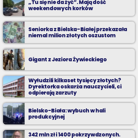
„Tu się nie da żyć”. Mają dość
weekendowych korków
Seniorka z Bielska-Białej przekazała
niemal milion złotych oszustom
Gigant z Jeziora Żywieckiego
Wyłudzili kilkaset tysięcy złotych?
Dyrektorka oskarża nauczycieli, ci
odpierają zarzuty
Bielsko-Biała: wybuch w hali
produkcyjnej
342 mln zł i 1400 pokrzywdzonych.