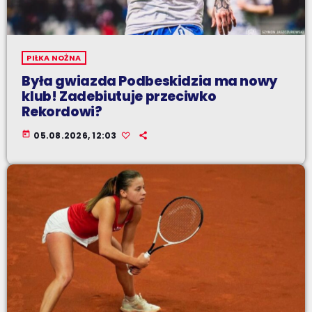
PIŁKA NOŻNA
Była gwiazda Podbeskidzia ma nowy
klub! Zadebiutuje przeciwko
Rekordowi?
today
05.08.2026, 12:03