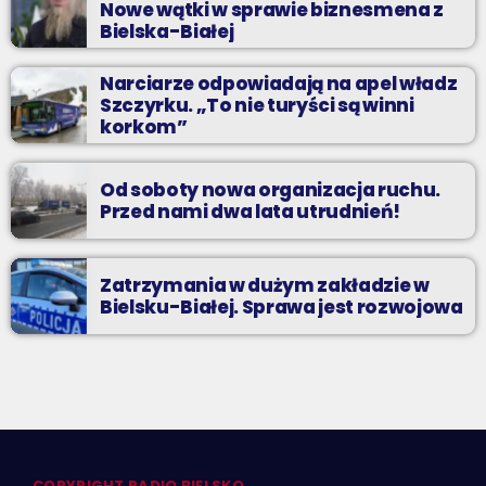
Nowe wątki w sprawie biznesmena z
Bielska-Białej
Narciarze odpowiadają na apel władz
Szczyrku. „To nie turyści są winni
korkom”
Od soboty nowa organizacja ruchu.
Przed nami dwa lata utrudnień!
Zatrzymania w dużym zakładzie w
Bielsku-Białej. Sprawa jest rozwojowa
COPYRIGHT RADIO BIELSKO