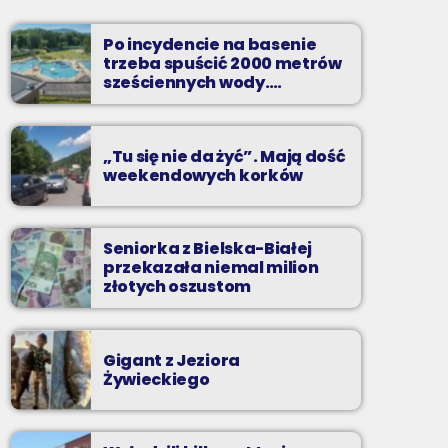
Soboty od 13 do 14
Po incydencie na basenie
Z Kina Wzięte to audycja w której film
trzeba spuścić 2000 metrów
występuje roli głównej.
sześciennych wody.
„Ogromne koszty i ogromna
praca”
„Tu się nie da żyć”. Mają dość
weekendowych korków
Seniorka z Bielska-Białej
przekazała niemal milion
złotych oszustom
Gigant z Jeziora
Żywieckiego