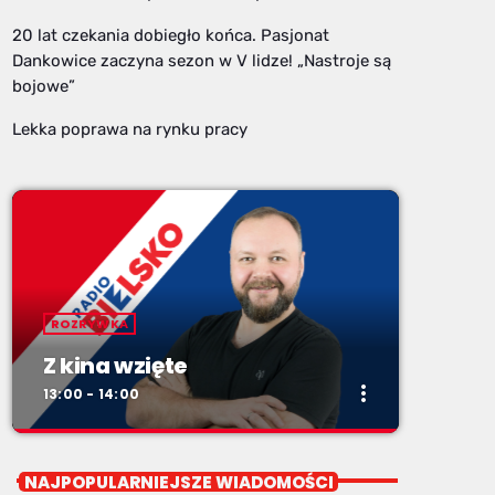
20 lat czekania dobiegło końca. Pasjonat
Dankowice zaczyna sezon w V lidze! „Nastroje są
bojowe”
Lekka poprawa na rynku pracy
ROZRYWKA
Z kina wzięte
more_vert
13:00 - 14:00
close
Z kina wzięte
NAJPOPULARNIEJSZE WIADOMOŚCI