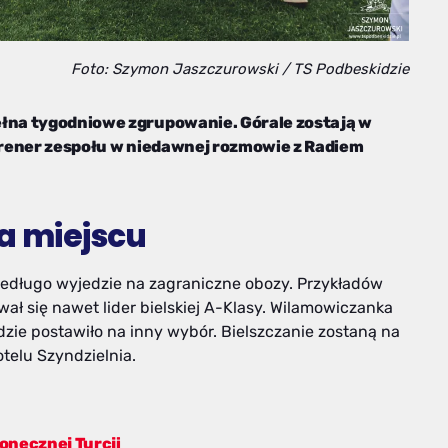
Foto: Szymon Jaszczurowski / TS Podbeskidzie
ełna tygodniowe zgrupowanie. Górale zostają w
 Trener zespołu w niedawnej rozmowie z Radiem
a miejscu
iedługo wyjedzie na zagraniczne obozy. Przykładów
wał się nawet lider bielskiej A-Klasy. Wilamowiczanka
dzie postawiło na inny wybór. Bielszczanie zostaną na
telu Szyndzielnia.
onecznej Turcji