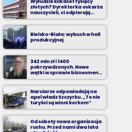
Wyłudzili kilkaset tysięcy
złotych? Dyrektorka oskarża
nauczycieli, ci odpierają
zarzuty
Bielsko-Biała: wybuch w hali
produkcyjnej
342 mln zł i 1400
pokrzywdzonych. Nowe
wątki w sprawie biznesmena
z Bielska-Białej
Narciarze odpowiadają na
apel władz Szczyrku. „To nie
turyści są winni korkom”
Od soboty nowa organizacja
ruchu. Przed nami dwa lata