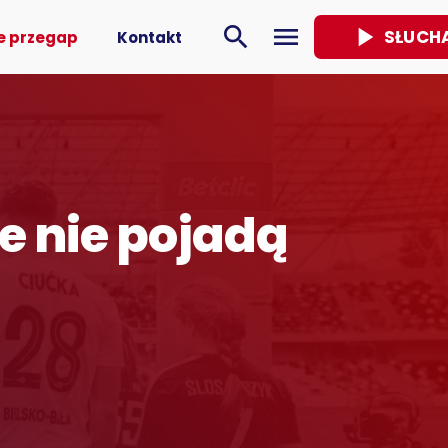
play_arrow
search
menu
SŁUCH
e przegap
Kontakt
e nie pojadą