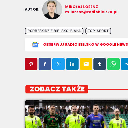
MIKOŁAJ LORENZ
AUTOR:
m.lorenz@radiobielsko.pl
PODBESKIDZIE BIELSKO-BIAŁA
TOP-SPORT
OBSERWUJ RADIO BIELSKO W GOOGLE NEW
email
ZOBACZ TAKŻE