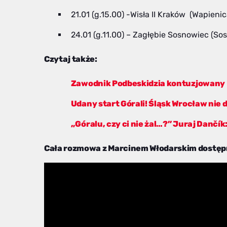
21.01 (g.15.00) -Wisła II Kraków (Wapienic
24.01 (g.11.00) – Zagłębie Sosnowiec (So
Czytaj także:
Zawodnik Podbeskidzia kontuzjowany
Udany start Górali! Śląsk Wrocław nie d
„Góralu, czy ci nie żal…?” Juraj Dančí
Cała rozmowa z Marcinem Włodarskim dostęp