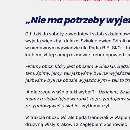
„Nie ma potrzeby wyje
Od dziś do soboty zawodnicy i sztab szkoleniow
wyjadą więc zbyt daleko. Szkoleniowiec Górali n
w niedawnym wywiadzie dla Radia BIELSKO – to 
klubem. W tej samej rozmowie trener opowiedzi
-M
amy obóz,
który jest obozem w Bielsku. B
ędz
tam,
śpimy, jemy, tak jakbyśmy byli na wyjeździe
jakbyśmy byli na obozie
wyjazdowym – tak to tr
A dlaczego właśnie taki wybór? –
Uznałem, że je
mamy u siebie
fajne warunki, to przygotujemy
s
przygotowywać u siebie-
wytłumaczył
W trakcie obozu Górale będą trenowali w Wapien
drużyną Wisły Kraków i z Zagłębiem Sosnowiec