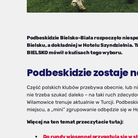
Podbeskidzie Bielsko-Biała rozpoczęło niesp
Bielsku, a dokładniej w Hotelu Szyndzielnia.
BIELSKO mówił o kulisach tego wyboru.
Podbeskidzie zostaje n
Część polskich klubów przebywa obecnie, lub n
nie trzeba szukać daleko – na taki ruch zdecydo
Wilamowice trenuje aktualnie w Turcji. Podbeski
miejscu, a „mini” zgrupowanie odbędzie się w Ho
Więcej na ten temat przeczytacie tutaj:
Do rundy wiosennej przygotują się w sł