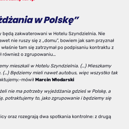
żdżania
w Polskę”
y będą zakwaterowani w Hotelu Szyndzielnia. Nie
awet nie ruszy się z „domu”, bowiem jak sam przyznał
właśnie tam się zatrzymał po podpisaniu kontraktu z
ał również o zgrupowaniu…
iemy
mieszkali
w Hotelu Szyndzielnia. {…} M
ieszkamy
. {…} B
ędziemy mieli nawet autobus, więc
wszystko tak
aktujemy.
-mówił
Marcin Włodarski
żeli
nie ma potrzeby wyjeżdżania
gdzieś w Polskę, a
ię, potraktujemy to,
jako zgrupowanie
i będziemy się
icy oraz rozegrają dwa spotkania kontrolne: z drugą