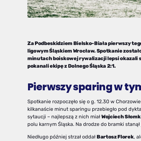
Za Podbeskidziem Bielsko-Biała pierwszy tegor
ligowym Śląskiem Wrocław. Spotkanie zostało
minutach boiskowej rywalizacji lepsi okazali 
pokanali ekipę z Dolnego Śląska 2:1.
Pierwszy sparing w ty
Spotkanie rozpoczęło się o g. 12.30 w Chorzowi
kilkanaście minut sparingu przebiegło pod dykta
sytaucji – najlepszą z nich miał
Wojciech Słomk
polu karnym Śląska. Na drodze do bramki stanął
Niedługo później strzał oddał
Bartosz Florek
, a