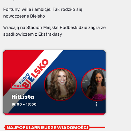
Fortuny, wille i ambicje. Tak rodziło się
nowoczesne Bielsko
Wracają na Stadion Miejski! Podbeskidzie zagra ze
spadkowiczem z Ekstraklasy
MUZYKA
HitLista
more_vert
16:00 - 18:00
close
HitLista
NAJPOPULARNIEJSZE WIADOMOŚCI