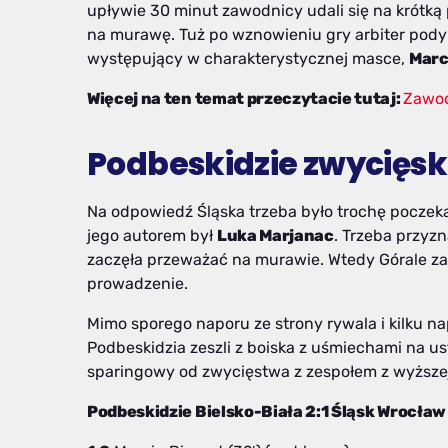
upływie 30 minut zawodnicy udali się na krótką 
na murawę. Tuż po wznowieniu gry arbiter podyk
występujący w charakterystycznej masce,
Marc
Więcej na ten temat przeczytacie tutaj:
Zawod
Podbeskidzie zwycięsk
Na odpowiedź Śląska trzeba było trochę poczeka
jego autorem był
Luka Marjanac
. Trzeba przyzn
zaczęła przeważać na murawie. Wtedy Górale z
prowadzenie.
Mimo sporego naporu ze strony rywala i kilku n
Podbeskidzia zeszli z boiska z uśmiechami na us
sparingowy od zwycięstwa z zespołem z wyższej
Podbeskidzie Bielsko-Biała 2:1 Śląsk Wrocła