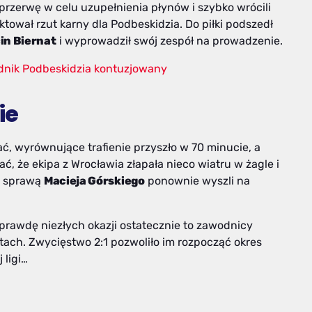
przerwę w celu uzupełnienia płynów i szybko wrócili
tował rzut karny dla Podbeskidzia. Do piłki podszedł
in Biernat
i wyprowadził swój zespół na prowadzenie.
nik Podbeskidzia kontuzjowany
ie
ć, wyrównujące trafienie przyszło w 70 minucie, a
ać, że ekipa z Wrocławia złapała nieco wiatru w żagle i
a sprawą
Macieja Górskiego
ponownie wyszli na
aprawdę niezłych okazji ostatecznie to zawodnicy
tach. Zwycięstwo 2:1 pozwoliło im rozpocząć okres
 ligi…
w