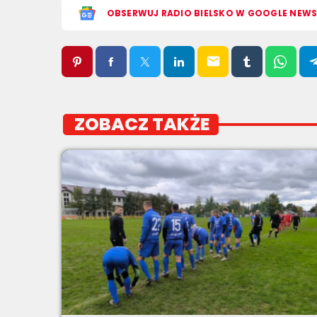
OBSERWUJ RADIO BIELSKO W GOOGLE NEW
email
ZOBACZ TAKŻE