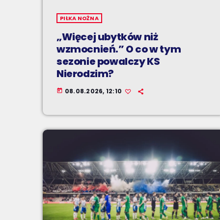
PIŁKA NOŻNA
„Więcej ubytków niż
wzmocnień.” O co w tym
sezonie powalczy KS
Nierodzim?
08.08.2026, 12:10
today