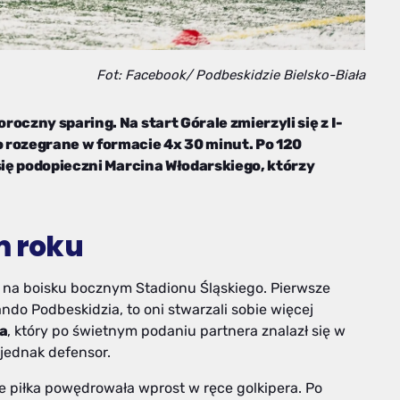
Fot: Facebook/ Podbeskidzie Bielsko-Biała
oczny sparing. Na start Górale zmierzyli się z I-
 rozegrane w formacie 4x 30 minut. Po 120
się podopieczni Marcina Włodarskiego, którzy
m roku
e na boisku bocznym Stadionu Śląskiego. Pierwsze
ndo Podbeskidzia, to oni stwarzali sobie więcej
a
, który po świetnym podaniu partnera znalazł się w
 jednak defensor.
le piłka powędrowała wprost w ręce golkipera. Po