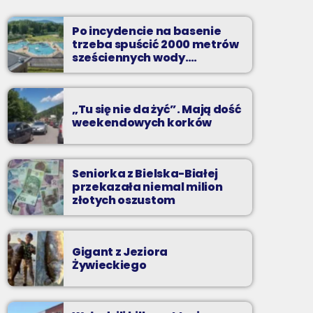
Dwadzieścia najpopularniejszych nagrań na
Podbeskidziu. A które są najpopularniejsze?
Po incydencie na basenie
Możesz zdecydować sam!
trzeba spuścić 2000 metrów
sześciennych wody.
„Ogromne koszty i ogromna
praca”
„Tu się nie da żyć”. Mają dość
weekendowych korków
Seniorka z Bielska-Białej
przekazała niemal milion
złotych oszustom
Gigant z Jeziora
Żywieckiego