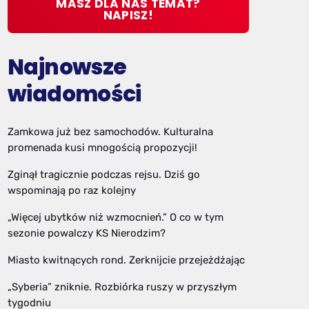
MASZ DLA NAS TEMAT?
NAPISZ!
Najnowsze
wiadomości
Zamkowa już bez samochodów. Kulturalna
promenada kusi mnogością propozycji!
Zginął tragicznie podczas rejsu. Dziś go
wspominają po raz kolejny
„Więcej ubytków niż wzmocnień.” O co w tym
sezonie powalczy KS Nierodzim?
Miasto kwitnących rond. Zerknijcie przejeżdżając
„Syberia” zniknie. Rozbiórka ruszy w przyszłym
tygodniu