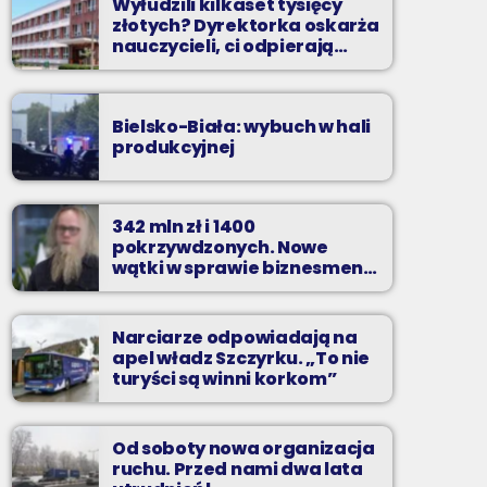
Wyłudzili kilkaset tysięcy
złotych? Dyrektorka oskarża
nauczycieli, ci odpierają
zarzuty
Bielsko-Biała: wybuch w hali
produkcyjnej
342 mln zł i 1400
pokrzywdzonych. Nowe
wątki w sprawie biznesmena
z Bielska-Białej
Narciarze odpowiadają na
apel władz Szczyrku. „To nie
turyści są winni korkom”
Od soboty nowa organizacja
ruchu. Przed nami dwa lata