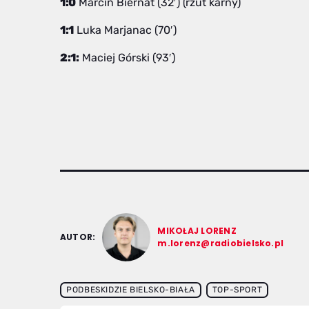
1:0
Marcin Biernat (32′) (rzut karny)
1:1
Luka Marjanac (70′)
2:1:
Maciej Górski (93′)
MIKOŁAJ LORENZ
AUTOR:
m.lorenz@radiobielsko.pl
PODBESKIDZIE BIELSKO-BIAŁA
TOP-SPORT