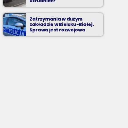
utrudnień!
Zatrzymania w dużym
zakładzie w Bielsku-Białej.
Sprawa jest rozwojowa