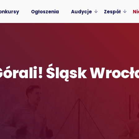
onkursy
Ogłoszenia
Audycje
Zespół
Ni
órali! Śląsk Wrocł