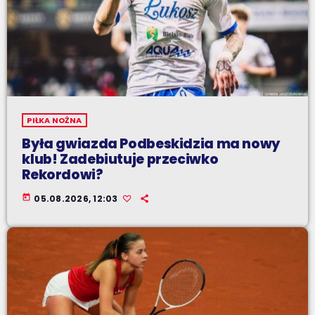
PIŁKA NOŻNA
Była gwiazda Podbeskidzia ma nowy
klub! Zadebiutuje przeciwko
Rekordowi?
today
05.08.2026, 12:03