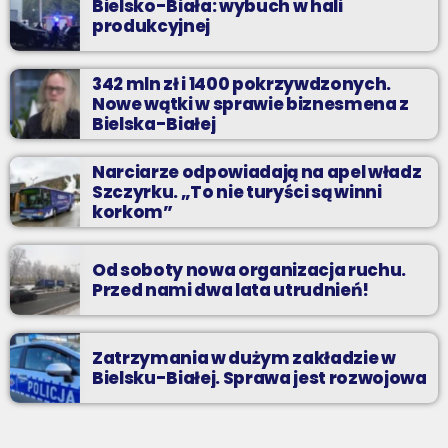
Bielsko-Biała: wybuch w hali
produkcyjnej
342 mln zł i 1400 pokrzywdzonych.
Nowe wątki w sprawie biznesmena z
Bielska-Białej
Narciarze odpowiadają na apel władz
Szczyrku. „To nie turyści są winni
korkom”
Od soboty nowa organizacja ruchu.
Przed nami dwa lata utrudnień!
Zatrzymania w dużym zakładzie w
Bielsku-Białej. Sprawa jest rozwojowa