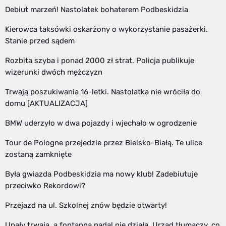
Debiut marzeń! Nastolatek bohaterem Podbeskidzia
Kierowca taksówki oskarżony o wykorzystanie pasażerki.
Stanie przed sądem
Rozbita szyba i ponad 2000 zł strat. Policja publikuje
wizerunki dwóch mężczyzn
Trwają poszukiwania 16-letki. Nastolatka nie wróciła do
domu [AKTUALIZACJA]
BMW uderzyło w dwa pojazdy i wjechało w ogrodzenie
Tour de Pologne przejedzie przez Bielsko-Białą. Te ulice
zostaną zamknięte
Była gwiazda Podbeskidzia ma nowy klub! Zadebiutuje
przeciwko Rekordowi?
Przejazd na ul. Szkolnej znów będzie otwarty!
Upały trwają, a fontanna nadal nie działa. Urząd tłumaczy, co