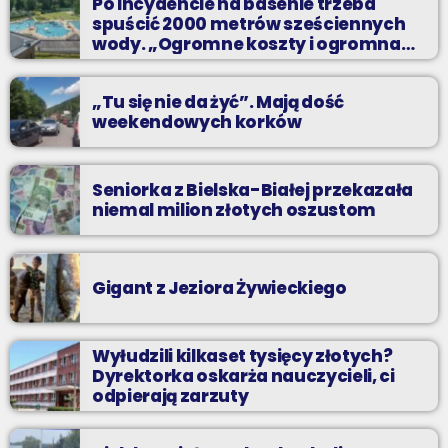
Po incydencie na basenie trzeba
spuścić 2000 metrów sześciennych
wody. „Ogromne koszty i ogromna
praca”
„Tu się nie da żyć”. Mają dość
weekendowych korków
Seniorka z Bielska-Białej przekazała
niemal milion złotych oszustom
Gigant z Jeziora Żywieckiego
Wyłudzili kilkaset tysięcy złotych?
Dyrektorka oskarża nauczycieli, ci
odpierają zarzuty