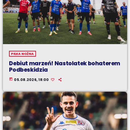
PIŁKA NOŻNA
Debiut marzeń! Nastolatek bohaterem
Podbeskidzia
today
05.08.2026, 18:00