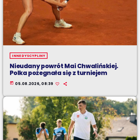
INNE DYSCYPLINY
Nieudany powrót Mai Chwalińskiej.
Polka pożegnała się z turniejem
today
05.08.2026, 08:39