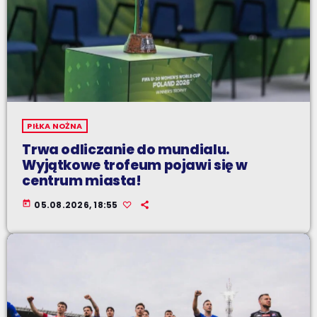
PIŁKA NOŻNA
Trwa odliczanie do mundialu.
Wyjątkowe trofeum pojawi się w
centrum miasta!
today
05.08.2026, 18:55