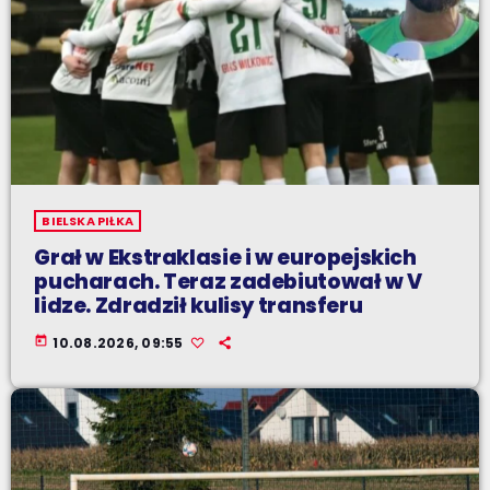
BIELSKA PIŁKA
Grał w Ekstraklasie i w europejskich
pucharach. Teraz zadebiutował w V
lidze. Zdradził kulisy transferu
today
10.08.2026, 09:55