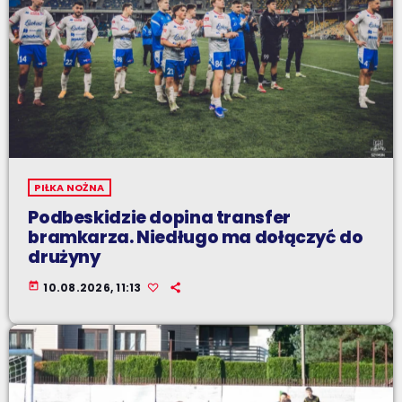
PIŁKA NOŻNA
Podbeskidzie dopina transfer
bramkarza. Niedługo ma dołączyć do
drużyny
today
10.08.2026, 11:13