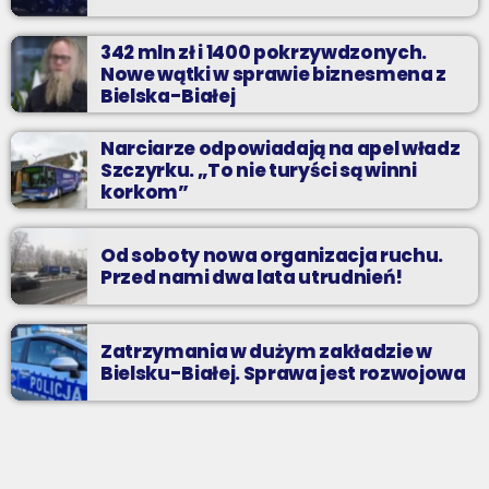
342 mln zł i 1400 pokrzywdzonych.
Nowe wątki w sprawie biznesmena z
Bielska-Białej
Narciarze odpowiadają na apel władz
Szczyrku. „To nie turyści są winni
korkom”
Od soboty nowa organizacja ruchu.
Przed nami dwa lata utrudnień!
Zatrzymania w dużym zakładzie w
Bielsku-Białej. Sprawa jest rozwojowa