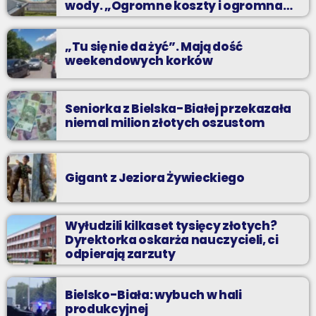
wody. „Ogromne koszty i ogromna
praca”
„Tu się nie da żyć”. Mają dość
weekendowych korków
Seniorka z Bielska-Białej przekazała
niemal milion złotych oszustom
Gigant z Jeziora Żywieckiego
Wyłudzili kilkaset tysięcy złotych?
Dyrektorka oskarża nauczycieli, ci
odpierają zarzuty
Bielsko-Biała: wybuch w hali
produkcyjnej