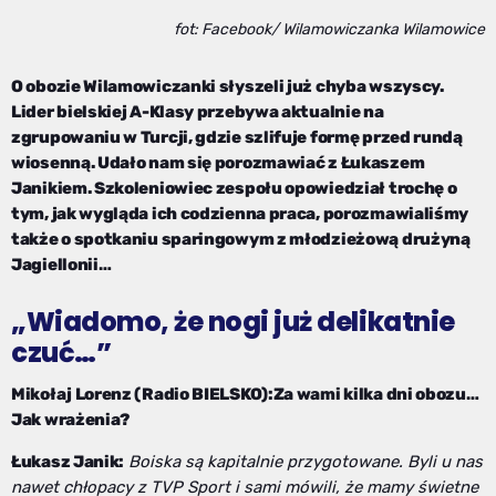
fot: Facebook/ Wilamowiczanka Wilamowice
O obozie Wilamowiczanki słyszeli już chyba wszyscy.
Lider bielskiej A-Klasy przebywa aktualnie na
zgrupowaniu w Turcji, gdzie szlifuje formę przed rundą
wiosenną. Udało nam się porozmawiać z Łukaszem
Janikiem. Szkoleniowiec zespołu opowiedział trochę o
tym, jak wygląda ich codzienna praca, porozmawialiśmy
także o spotkaniu sparingowym z młodzieżową drużyną
Jagiellonii…
„Wiadomo, że nogi już delikatnie
czuć…”
Mikołaj Lorenz (Radio BIELSKO):Za wami kilka dni obozu…
Jak wrażenia?
Łukasz Janik:
Boiska są kapitalnie przygotowane. Byli u nas
nawet chłopacy z TVP Sport i sami mówili, że mamy świetne