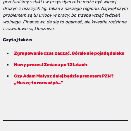
przetarliśmy szlaki i w przyszłym roku może być więcej
drużyn z niższych lig, także z naszego regionu. Największym
problemem są tu urlopy w pracy, bo trzeba wziąć tydzień
wolnego. Finansowo da się to ogarnąć, ale kwestie rodzinne
i zawodowe są kluczowe.
Czytaj także:
Zgrupowanie czas zacząć. Górale nie pojadą daleko
Nowy prezes! Zmiana po 12 latach
Czy Adam Małysz dalej będzie prezesem PZN?
„Muszę to rozważyć…”