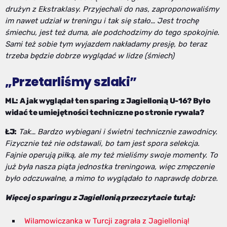
drużyn z Ekstraklasy. Przyjechali do nas, zaproponowaliśmy
im nawet udział w treningu i tak się stało… Jest trochę
śmiechu, jest też duma, ale podchodzimy do tego spokojnie.
Sami też sobie tym wyjazdem nakładamy presję, bo teraz
trzeba będzie dobrze wyglądać w lidze (śmiech)
„Przetarliśmy szlaki”
ML: A jak wyglądał ten sparing z Jagiellonią U-16? Było
widać te umiejętności techniczne po stronie rywala?
ŁJ:
Tak… Bardzo wybiegani i świetni technicznie zawodnicy.
Fizycznie też nie odstawali, bo tam jest spora selekcja.
Fajnie operują piłką, ale my też mieliśmy swoje momenty. To
już była nasza piąta jednostka treningowa, więc zmęczenie
było odczuwalne, a mimo to wyglądało to naprawdę dobrze.
Więcej o sparingu z Jagiellonią przeczytacie tutaj:
Wilamowiczanka w Turcji zagrała z Jagiellonią!