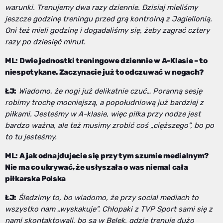
warunki. Trenujemy dwa razy dziennie. Dzisiaj mieliśmy
jeszcze godzinę treningu przed grą kontrolną z Jagiellonią.
Oni też mieli godzinę i dogadaliśmy się, żeby zagrać cztery
razy po dziesięć minut.
ML: Dwie jednostki treningowe dziennie w A-Klasie – to
niespotykane. Zaczynacie już to odczuwać w nogach?
ŁJ:
Wiadomo, że nogi już delikatnie czuć… Poranną sesję
robimy trochę mocniejszą, a popołudniową już bardziej z
piłkami. Jesteśmy w A-klasie, więc piłka przy nodze jest
bardzo ważna, ale też musimy zrobić coś „cięższego”, bo po
to tu jesteśmy.
ML: A jak odnajdujecie się przy tym szumie medialnym?
Nie ma co ukrywać, że usłyszała o was niemal cała
piłkarska Polska
ŁJ:
Śledzimy to, bo wiadomo, że przy social mediach to
wszystko nam „wyskakuje”. Chłopaki z TVP Sport sami się z
nami skontaktowali, bo są w Belek, gdzie trenuje dużo