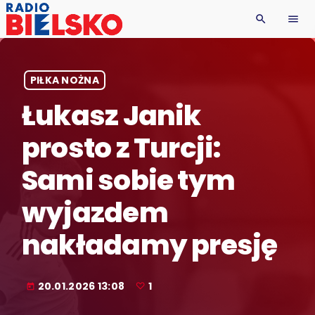
search
menu
PIŁKA NOŻNA
Łukasz Janik
prosto z Turcji:
Sami sobie tym
wyjazdem
nakładamy presję
20.01.2026 13:08
1
today