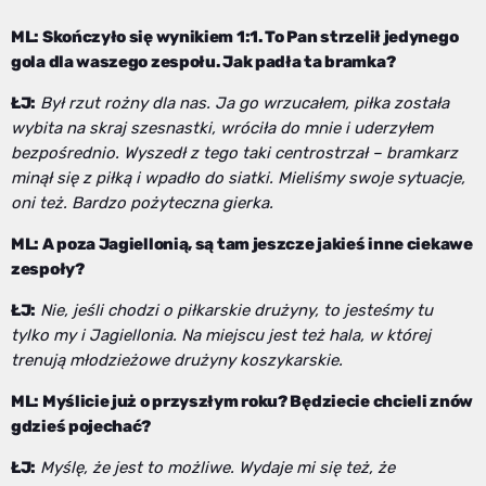
ML: Skończyło się wynikiem 1:1. To Pan strzelił jedynego
gola dla waszego zespołu. Jak padła ta bramka?
ŁJ:
Był rzut rożny dla nas. Ja go wrzucałem, piłka została
wybita na skraj szesnastki, wróciła do mnie i uderzyłem
bezpośrednio. Wyszedł z tego taki centrostrzał – bramkarz
minął się z piłką i wpadło do siatki. Mieliśmy swoje sytuacje,
oni też. Bardzo pożyteczna gierka.
ML: A poza Jagiellonią, są tam jeszcze jakieś inne ciekawe
zespoły?
ŁJ:
Nie, jeśli chodzi o piłkarskie drużyny, to jesteśmy tu
tylko my i Jagiellonia. Na miejscu jest też hala, w której
trenują młodzieżowe drużyny koszykarskie.
ML: Myślicie już o przyszłym roku? Będziecie chcieli znów
gdzieś pojechać?
ŁJ:
Myślę, że jest to możliwe. Wydaje mi się też, że