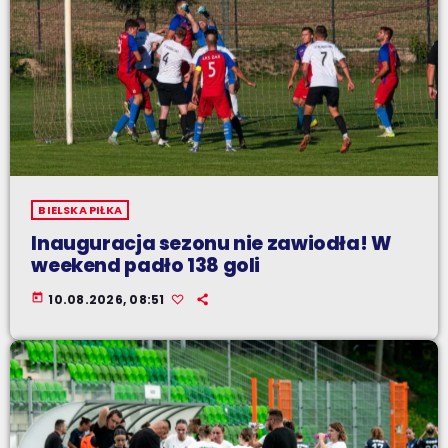
BIELSKA PIŁKA
Inauguracja sezonu nie zawiodła! W
weekend padło 138 goli
today
10.08.2026, 08:51