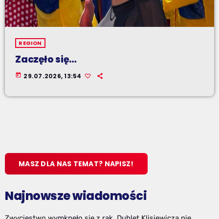
REGION
Zaczęło się…
today
29.07.2026, 13:54
MASZ DLA NAS TEMAT? NAPISZ!
Najnowsze wiadomości
Zwycięstwo wymknęło się z rąk. Dublet Klisiewicza nie