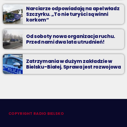
Narciarze odpowiadają na apel władz
Szczyrku. „To nie turyści są winni
korkom”
Od soboty nowa organizacja ruchu.
Przed nami dwa lata utrudnień!
Zatrzymania w dużym zakładzie w
Bielsku-Białej. Sprawa jest rozwojowa
COPYRIGHT RADIO BIELSKO