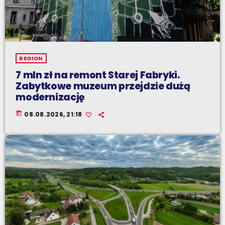
REGION
7 mln zł na remont Starej Fabryki.
Zabytkowe muzeum przejdzie dużą
modernizację
today
08.08.2026, 21:18