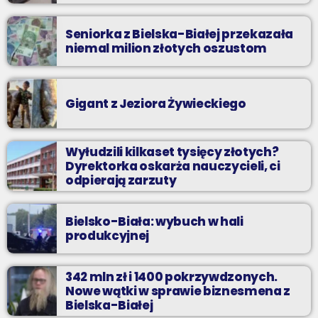
Seniorka z Bielska-Białej przekazała
niemal milion złotych oszustom
Gigant z Jeziora Żywieckiego
Wyłudzili kilkaset tysięcy złotych?
Dyrektorka oskarża nauczycieli, ci
odpierają zarzuty
Bielsko-Biała: wybuch w hali
produkcyjnej
342 mln zł i 1400 pokrzywdzonych.
Nowe wątki w sprawie biznesmena z
Bielska-Białej