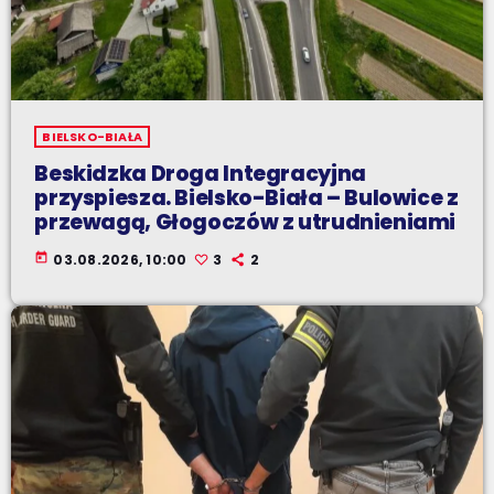
BIELSKO-BIAŁA
Beskidzka Droga Integracyjna
przyspiesza. Bielsko-Biała – Bulowice z
przewagą, Głogoczów z utrudnieniami
today
03.08.2026, 10:00
3
2