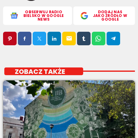
OBSERWUJ RADIO
DODAJ NAS
BIELSKO W GOOGLE
JAKO ŹRÓDŁO W
NEWS
GOOGLE
email
ZOBACZ TAKŻE