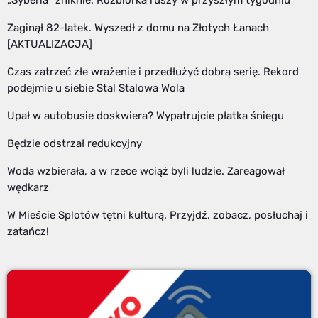
„Syberia” zniknie. Rozbiórka ruszy w przyszłym tygodniu
Zaginął 82-latek. Wyszedł z domu na Złotych Łanach
[AKTUALIZACJA]
Czas zatrzeć złe wrażenie i przedłużyć dobrą serię. Rekord
podejmie u siebie Stal Stalowa Wola
Upał w autobusie doskwiera? Wypatrujcie płatka śniegu
Będzie odstrzał redukcyjny
Woda wzbierała, a w rzece wciąż byli ludzie. Zareagował
wędkarz
W Mieście Splotów tętni kulturą. Przyjdź, zobacz, posłuchaj i
zatańcz!