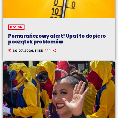
REGION
Pomarańczowy alert! Upał to dopiero
początek problemów
today
30.07.2026, 11:55
1