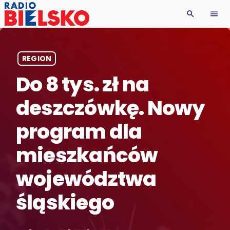
search
menu
REGION
Do 8 tys. zł na
deszczówkę. Nowy
program dla
mieszkańców
województwa
śląskiego