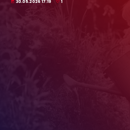
30.05.2026 17:19
1
today