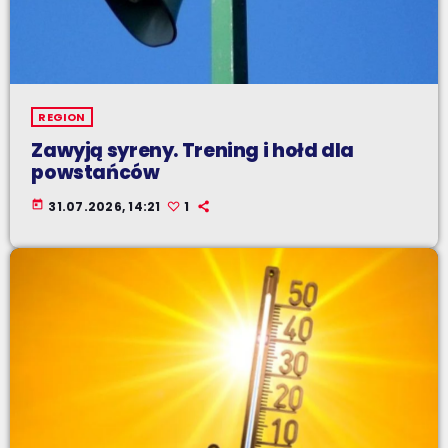
REGION
Zawyją syreny. Trening i hołd dla
powstańców
today
31.07.2026, 14:21
1