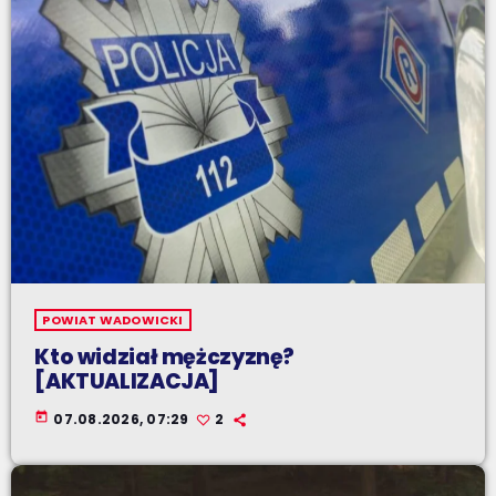
POWIAT WADOWICKI
Kto widział mężczyznę?
[AKTUALIZACJA]
today
07.08.2026, 07:29
2