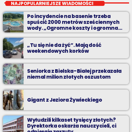
NAJPOPULARNIEJSZE WIADOMOŚCI
Z Kina Wzięte to audycja w której film występuje roli głównej.
Po incydencie na basenie trzeba
spuścić 2000 metrów sześciennych
wody. „Ogromne koszty i ogromna
praca”
„Tu się nie da żyć”. Mają dość
weekendowych korków
Seniorka z Bielska-Białej przekazała
niemal milion złotych oszustom
Gigant z Jeziora Żywieckiego
Wyłudzili kilkaset tysięcy złotych?
Dyrektorka oskarża nauczycieli, ci
odpierają zarzuty