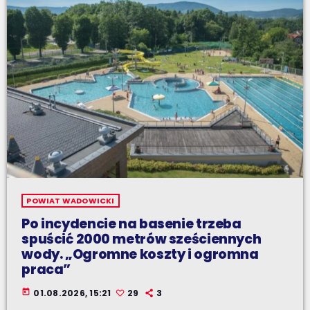
POWIAT WADOWICKI
Po incydencie na basenie trzeba
spuścić 2000 metrów sześciennych
wody. „Ogromne koszty i ogromna
praca”
today
01.08.2026, 15:21
29
3