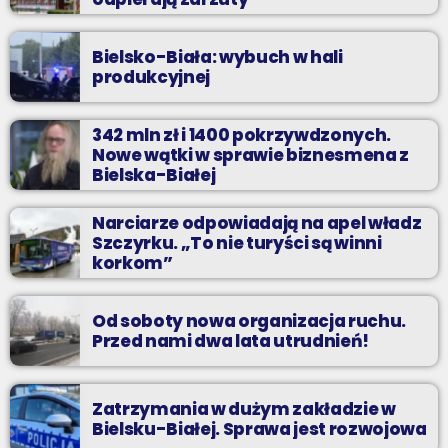
Bielsko-Biała: wybuch w hali
produkcyjnej
342 mln zł i 1400 pokrzywdzonych.
Nowe wątki w sprawie biznesmena z
Bielska-Białej
Narciarze odpowiadają na apel władz
Szczyrku. „To nie turyści są winni
korkom”
Od soboty nowa organizacja ruchu.
Przed nami dwa lata utrudnień!
Zatrzymania w dużym zakładzie w
Bielsku-Białej. Sprawa jest rozwojowa