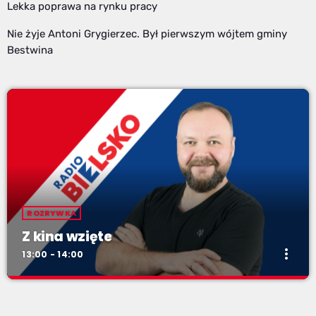
Lekka poprawa na rynku pracy
Nie żyje Antoni Grygierzec. Był pierwszym wójtem gminy
Bestwina
ROZRYWKA
Z kina wzięte
more_vert
13:00 - 14:00
Z kina wzięte
close
Soboty od 13 do 14