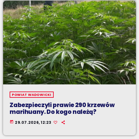
POWIAT WADOWICKI
Zabezpieczyli prawie 290 krzewów
marihuany. Do kogo należą?
today
29.07.2026, 12:23