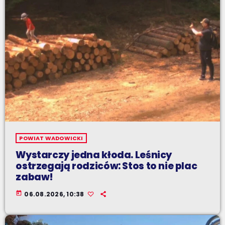
POWIAT WADOWICKI
Wystarczy jedna kłoda. Leśnicy
ostrzegają rodziców: Stos to nie plac
zabaw!
today
06.08.2026, 10:38