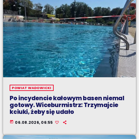
POWIAT WADOWICKI
Po incydencie kałowym basen niemal
gotowy. Wiceburmistrz: Trzymajcie
kciuki, żeby się udało
today
06.08.2026, 06:55