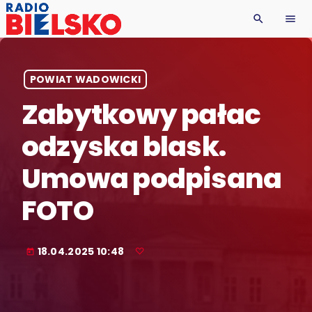
search
menu
POWIAT WADOWICKI
Zabytkowy pałac
odzyska blask.
Umowa podpisana
FOTO
18.04.2025 10:48
today