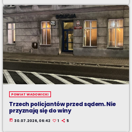
POWIAT WADOWICKI
Trzech policjantów przed sądem. Nie
przyznają się do winy
today
30.07.2026, 06:42
1
5