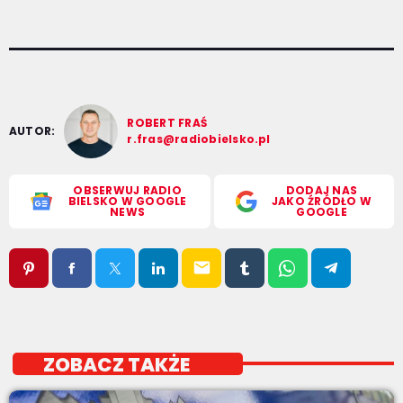
ROBERT FRAŚ
AUTOR:
r.fras@radiobielsko.pl
OBSERWUJ RADIO
DODAJ NAS
BIELSKO W GOOGLE
JAKO ŹRÓDŁO W
NEWS
GOOGLE
email
ZOBACZ TAKŻE