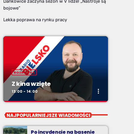
Dankowice zaczyna sezon w V lidze! „Nastroje są
bojowe”
Lekka poprawa na rynku pracy
ROZRYWKA
Z kina wzięte
more_vert
13:00 - 14:00
close
Z kina wzięte
NAJPOPULARNIEJSZE WIADOMOŚCI
Soboty od 13 do 14
Po incydencie na basenie