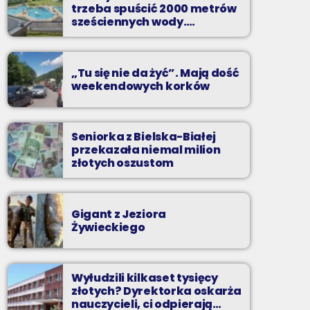
Z Kina Wzięte to audycja w której film
trzeba spuścić 2000 metrów
występuje roli głównej.
sześciennych wody.
„Ogromne koszty i ogromna
praca”
„Tu się nie da żyć”. Mają dość
weekendowych korków
Seniorka z Bielska-Białej
przekazała niemal milion
złotych oszustom
Gigant z Jeziora
Żywieckiego
Wyłudzili kilkaset tysięcy
złotych? Dyrektorka oskarża
nauczycieli, ci odpierają