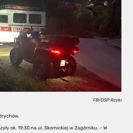
FB/OSP Rzyki
drychów.
ły ok. 19:30 na ul. Skornickiej w Zagórniku. – W