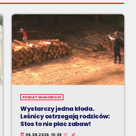
POWIAT WADOWICKI
Wystarczy jedna kłoda.
Leśnicy ostrzegają rodziców:
Stos to nie plac zabaw!
06.08.2026, 10:38
today