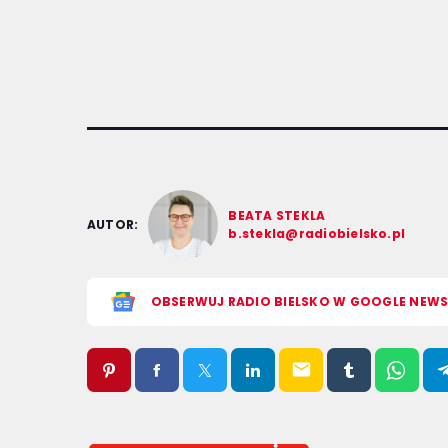
BEATA STEKLA
AUTOR:
b.stekla@radiobielsko.pl
OBSERWUJ RADIO BIELSKO W GOOGLE NEW
email