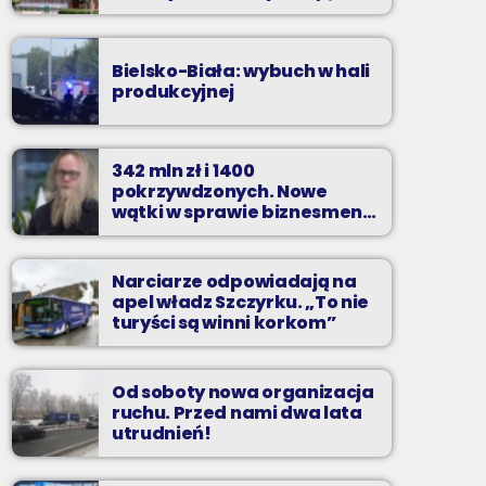
zarzuty
Bielsko-Biała: wybuch w hali
produkcyjnej
342 mln zł i 1400
pokrzywdzonych. Nowe
wątki w sprawie biznesmena
z Bielska-Białej
Narciarze odpowiadają na
apel władz Szczyrku. „To nie
turyści są winni korkom”
Od soboty nowa organizacja
ruchu. Przed nami dwa lata
utrudnień!