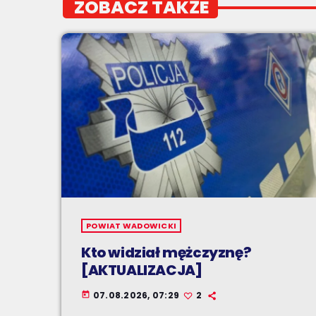
ZOBACZ TAKŻE
POWIAT WADOWICKI
Kto widział mężczyznę?
[AKTUALIZACJA]
07.08.2026, 07:29
2
today