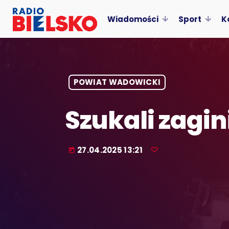
Wiadomości
Sport
K
POWIAT WADOWICKI
Szukali zagin
27.04.2025 13:21
today