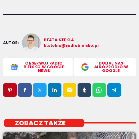
BEATA STEKLA
AUTOR:
b.stekla@radiobielsko.pl
OBSERWUJ RADIO
DODAJ NAS
BIELSKO W GOOGLE
JAKO ŹRÓDŁO W
NEWS
GOOGLE
email
ZOBACZ TAKŻE