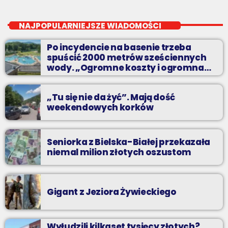
Pierwsza Zmiana
close
od poniedziałku do piątku od 5:30
NAJPOPULARNIEJSZE WIADOMOŚCI
Codziennie od poniedziałku do piątku od 5:30 do 10.
Po incydencie na basenie trzeba
spuścić 2000 metrów sześciennych
wody. „Ogromne koszty i ogromna
praca”
„Tu się nie da żyć”. Mają dość
weekendowych korków
Seniorka z Bielska-Białej przekazała
niemal milion złotych oszustom
Gigant z Jeziora Żywieckiego
Wyłudzili kilkaset tysięcy złotych?