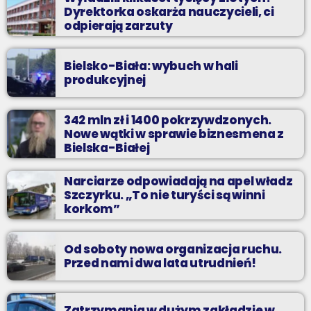
Dyrektorka oskarża nauczycieli, ci
odpierają zarzuty
Bielsko-Biała: wybuch w hali
produkcyjnej
342 mln zł i 1400 pokrzywdzonych.
Nowe wątki w sprawie biznesmena z
Bielska-Białej
Narciarze odpowiadają na apel władz
Szczyrku. „To nie turyści są winni
korkom”
Od soboty nowa organizacja ruchu.
Przed nami dwa lata utrudnień!
Zatrzymania w dużym zakładzie w