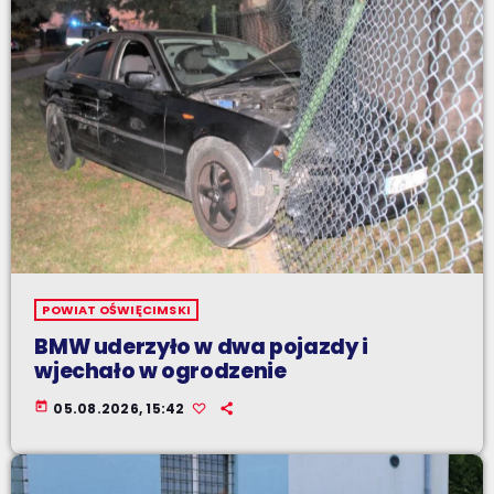
POWIAT OŚWIĘCIMSKI
BMW uderzyło w dwa pojazdy i
wjechało w ogrodzenie
today
05.08.2026, 15:42