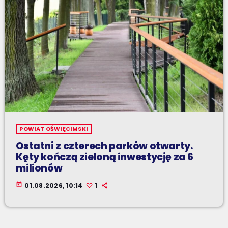
POWIAT OŚWIĘCIMSKI
Ostatni z czterech parków otwarty.
Kęty kończą zieloną inwestycję za 6
milionów
today
01.08.2026, 10:14
1