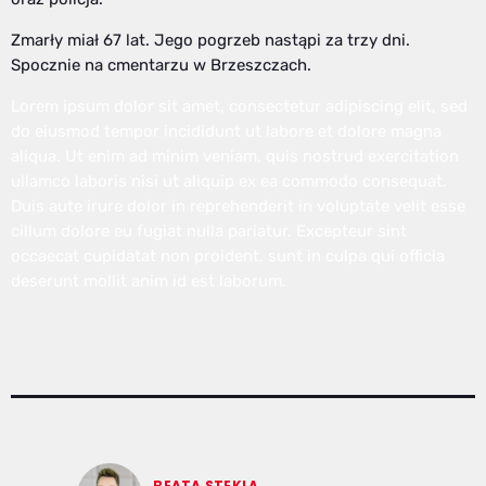
Zmarły miał 67 lat. Jego pogrzeb nastąpi za trzy dni.
Spocznie na cmentarzu w Brzeszczach.
Lorem ipsum dolor sit amet, consectetur adipiscing elit, sed
do eiusmod tempor incididunt ut labore et dolore magna
aliqua. Ut enim ad minim veniam, quis nostrud exercitation
ullamco laboris nisi ut aliquip ex ea commodo consequat.
Duis aute irure dolor in reprehenderit in voluptate velit esse
cillum dolore eu fugiat nulla pariatur. Excepteur sint
occaecat cupidatat non proident, sunt in culpa qui officia
deserunt mollit anim id est laborum.
BEATA STEKLA