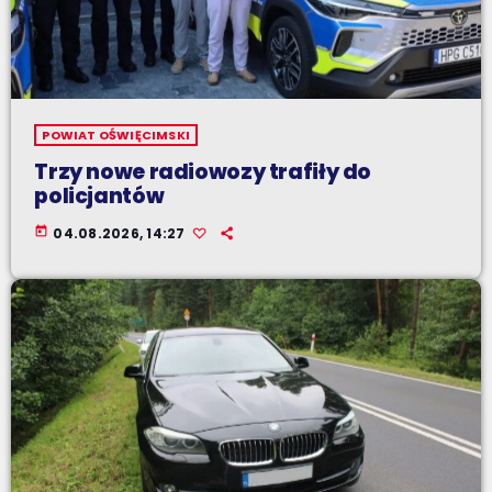
POWIAT OŚWIĘCIMSKI
Trzy nowe radiowozy trafiły do
policjantów
today
04.08.2026, 14:27