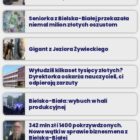
Seniorka z Bielska-Białej przekazała
niemal milion złotych oszustom
Gigant z Jeziora Żywieckiego
Wyłudzili kilkaset tysięcy złotych?
Dyrektorka oskarża nauczycieli, ci
odpierają zarzuty
Bielsko-Biała: wybuch w hali
produkcyjnej
342 mln zł i 1400 pokrzywdzonych.
Nowe wątki w sprawie biznesmena z
Bielska-Białej