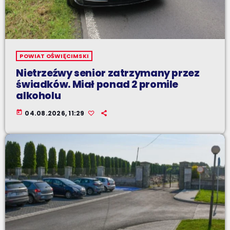
POWIAT OŚWIĘCIMSKI
Nietrzeźwy senior zatrzymany przez
świadków. Miał ponad 2 promile
alkoholu
today
04.08.2026, 11:29