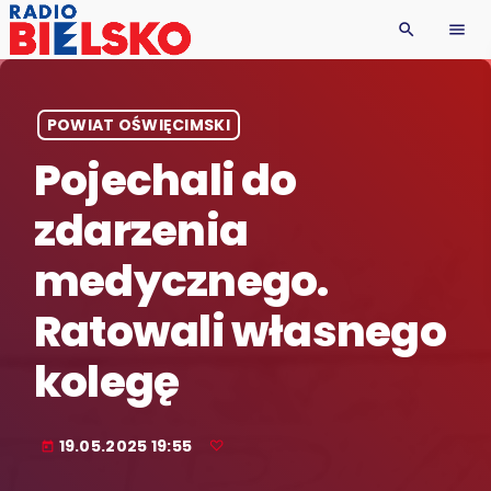
search
menu
POWIAT OŚWIĘCIMSKI
Pojechali do
zdarzenia
medycznego.
Ratowali własnego
kolegę
19.05.2025 19:55
today