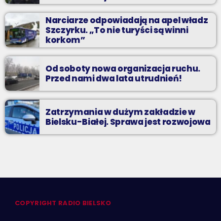
Narciarze odpowiadają na apel władz
Szczyrku. „To nie turyści są winni
korkom”
Od soboty nowa organizacja ruchu.
Przed nami dwa lata utrudnień!
Zatrzymania w dużym zakładzie w
Bielsku-Białej. Sprawa jest rozwojowa
COPYRIGHT RADIO BIELSKO