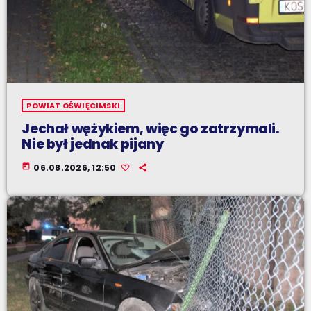
POWIAT OŚWIĘCIMSKI
Jechał wężykiem, więc go zatrzymali.
Nie był jednak pijany
today
06.08.2026, 12:50