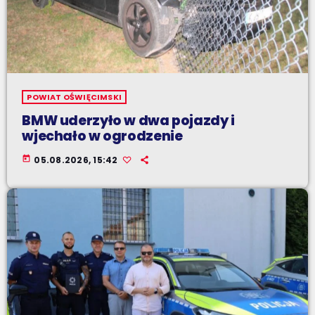
POWIAT OŚWIĘCIMSKI
BMW uderzyło w dwa pojazdy i
wjechało w ogrodzenie
today
05.08.2026, 15:42