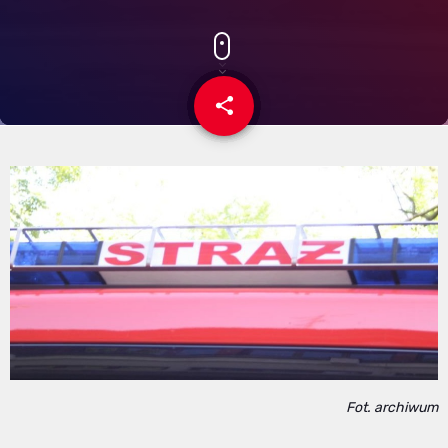
share
email
Fot. archiwum