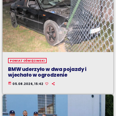
POWIAT OŚWIĘCIMSKI
BMW uderzyło w dwa pojazdy i
wjechało w ogrodzenie
today
05.08.2026, 15:42