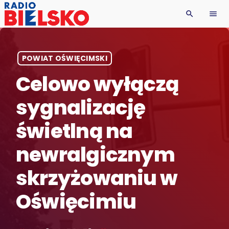
search
menu
POWIAT OŚWIĘCIMSKI
Celowo wyłączą
sygnalizację
świetlną na
newralgicznym
skrzyżowaniu w
Oświęcimiu