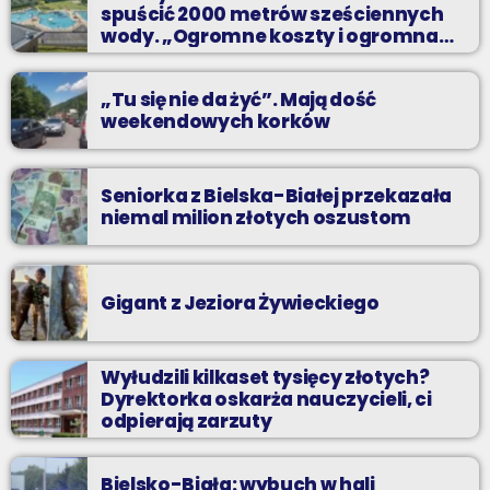
spuścić 2000 metrów sześciennych
wody. „Ogromne koszty i ogromna
praca”
„Tu się nie da żyć”. Mają dość
weekendowych korków
Seniorka z Bielska-Białej przekazała
niemal milion złotych oszustom
Gigant z Jeziora Żywieckiego
Wyłudzili kilkaset tysięcy złotych?
Dyrektorka oskarża nauczycieli, ci
odpierają zarzuty
Bielsko-Biała: wybuch w hali