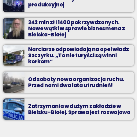
produkcyjnej
342 mln zł i 1400 pokrzywdzonych.
Nowe wątki w sprawie biznesmena z
Bielska-Białej
Narciarze odpowiadają na apel władz
Szczyrku. „To nie turyści są winni
korkom”
Od soboty nowa organizacja ruchu.
Przed nami dwa lata utrudnień!
Zatrzymania w dużym zakładzie w
Bielsku-Białej. Sprawa jest rozwojowa