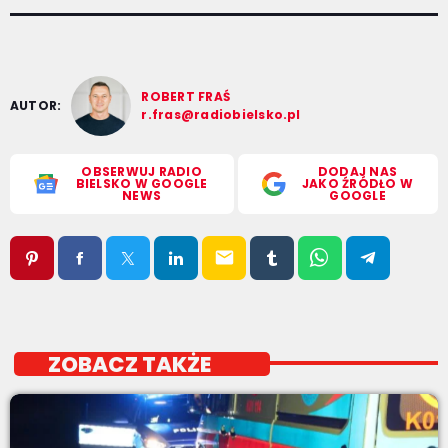
ROBERT FRAŚ
AUTOR:
r.fras@radiobielsko.pl
OBSERWUJ RADIO
DODAJ NAS
BIELSKO W GOOGLE
JAKO ŹRÓDŁO W
NEWS
GOOGLE
email
ZOBACZ TAKŻE