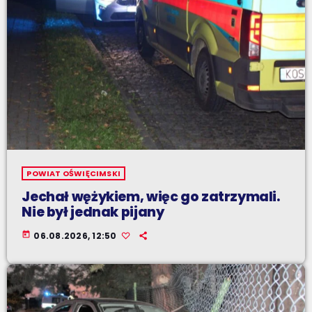
POWIAT OŚWIĘCIMSKI
Jechał wężykiem, więc go zatrzymali.
Nie był jednak pijany
today
06.08.2026, 12:50