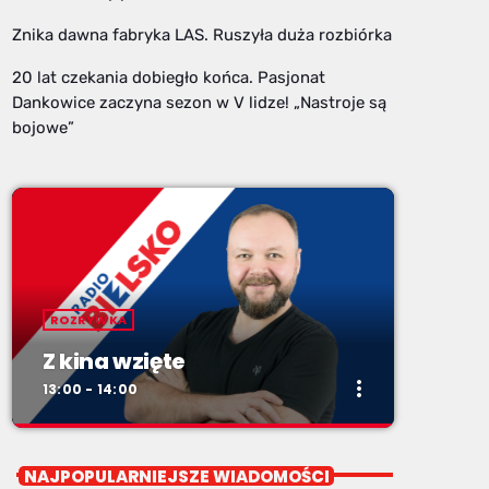
Znika dawna fabryka LAS. Ruszyła duża rozbiórka
20 lat czekania dobiegło końca. Pasjonat
Dankowice zaczyna sezon w V lidze! „Nastroje są
bojowe”
ROZRYWKA
Z kina wzięte
more_vert
13:00 - 14:00
close
Z kina wzięte
NAJPOPULARNIEJSZE WIADOMOŚCI