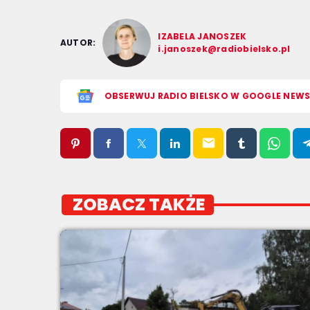
IZABELA JANOSZEK
AUTOR:
i.janoszek@radiobielsko.pl
OBSERWUJ RADIO BIELSKO W GOOGLE NEW
email
ZOBACZ TAKŻE