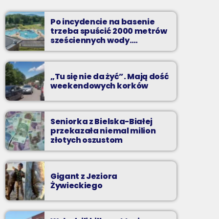
Soboty od 13 do 14
Po incydencie na basenie
Z Kina Wzięte to audycja w której film
trzeba spuścić 2000 metrów
występuje roli głównej.
sześciennych wody.
„Ogromne koszty i ogromna
praca”
„Tu się nie da żyć”. Mają dość
weekendowych korków
Seniorka z Bielska-Białej
przekazała niemal milion
złotych oszustom
Gigant z Jeziora
Żywieckiego