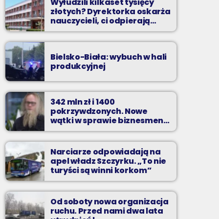
Wyłudzili kilkaset tysięcy
złotych? Dyrektorka oskarża
nauczycieli, ci odpierają
zarzuty
Bielsko-Biała: wybuch w hali
produkcyjnej
342 mln zł i 1400
pokrzywdzonych. Nowe
wątki w sprawie biznesmena
z Bielska-Białej
Narciarze odpowiadają na
apel władz Szczyrku. „To nie
turyści są winni korkom”
Od soboty nowa organizacja
ruchu. Przed nami dwa lata