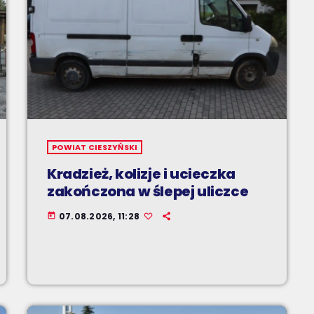
POWIAT CIESZYŃSKI
Kradzież, kolizje i ucieczka
zakończona w ślepej uliczce
07.08.2026, 11:28
today