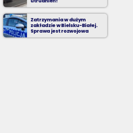
utrudnień!
Zatrzymania w dużym
zakładzie w Bielsku-Białej.
Sprawa jest rozwojowa