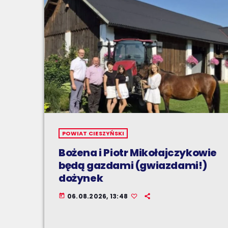
POWIAT CIESZYŃSKI
Bożena i Piotr Mikołajczykowie
będą gazdami (gwiazdami!)
dożynek
06.08.2026, 13:48
today