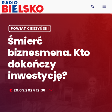
search
menu
POWIAT CIESZYŃSKI
Śmierć
biznesmena. Kto
dokończy
inwestycję?
20.03.2024 12:38
today