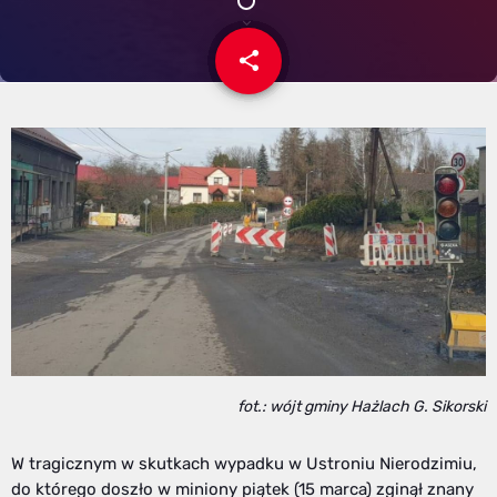
share
email
fot.: wójt gminy Hażlach G. Sikorski
W tragicznym w skutkach wypadku w Ustroniu Nierodzimiu,
do którego doszło w miniony piątek (15 marca) zginął znany