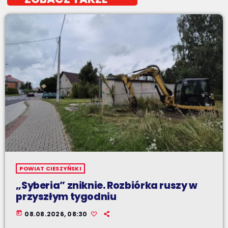
POWIAT CIESZYŃSKI
„Syberia” zniknie. Rozbiórka ruszy w
przyszłym tygodniu
today
08.08.2026, 08:30